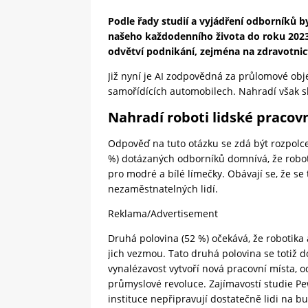
Podle řady studií a vyjádření odborníků b
našeho každodenního života do roku 202
odvětví podnikání, zejména na zdravotnict
Již nyní je AI zodpovědná za průlomové ob
samořídících automobilech. Nahradí však sk
Nahradí roboti lidské pracov
Odpověď na tuto otázku se zdá být rozpolce
%) dotázaných odborníků domnívá, že roboti
pro modré a bílé límečky. Obávají se, že se
nezaměstnatelných lidí.
Reklama/Advertisement
Druhá polovina (52 %) očekává, že robotika 
jich vezmou. Tato druhá polovina se totiž do
vynalézavost vytvoří nová pracovní místa, 
průmyslové revoluce. Zajímavostí studie Pew
instituce nepřipravují dostatečně lidi na b