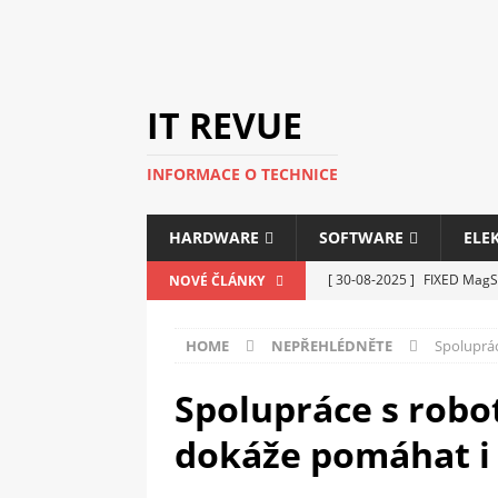
IT REVUE
INFORMACE O TECHNICE
HARDWARE
SOFTWARE
ELE
[ 30-08-2025 ]
FIXED MagSa
NOVÉ ČLÁNKY
ELEKTRONIKA
HOME
NEPŘEHLÉDNĚTE
Spoluprác
[ 14-05-2025 ]
Genius na v
kanceláře i domácnosti
Spolupráce s robo
[ 12-05-2025 ]
Nová řada m
dokáže pomáhat i 
C5100 a 6100
PERIFERI