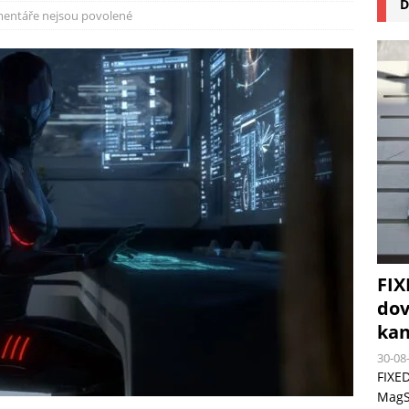
D
na pizzu Cuisinart CPZ-120 promění vaši kuchyň na italskou pizzerii
entáře nejsou povolené
 růst krypto kasin: Co by měli vědět milovníci technologií
FIX
dov
kan
30-08
FIXED
MagSa