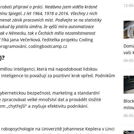
12-05
ás roboti připraví o práci. Nedávno jsem viděla krásné
nu Spiegel, z let 1964, 1978 a 2016. Všechny z nich
menat zánik pracovních míst. Podívejte se na statistiky
okud by platila úměra, že vyšší míra automatizace
jak v Německu, tak v Čechách měla nezaměstnanost
“
říká Jana Večerková, ředitelka projektu Coding
Domá
 programování,
codingbootcamp.cz
vaši 
)?
09-05
ělou inteligenci, která má napodobovat lidskou
é inteligence to považují za pozitivní krok vpřed. Podnikům
kybernetickou bezpečnost, marketing a standardní
 zpracovávat velké množství dat a provádět složité
Block
m „chytřejší“ a zvyšuje efektivitu podnikání.
milov
06-05
 robopsychologie na Univerzitě Johannese Keplera v Linci