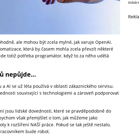
tiskár
Rekl
ohodně, ale mohou být zcela mylné, jak varuje OpenAI.
omatizace, která by časem mohla zcela převzít některé
ude totiž potřeba programátor, když to za něho udělá
tů nepůjde…
a AI se už léta používá v oblasti zákaznického servisu.
vednosti související s technologiemi a zároveň podporovat
yšlení jsou lidské dovednosti, které se pravděpodobně do
 bychom však přemýšlet o tom, jak můžeme jako
y k rozšíření NAŠÍ práce. Pokud se tak ještě nestalo,
pracovníkem bude robot.