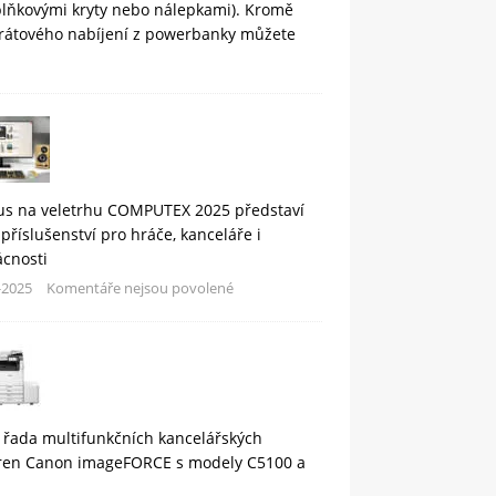
plňkovými kryty nebo nálepkami). Kromě
rátového nabíjení z powerbanky můžete
us na veletrhu COMPUTEX 2025 představí
příslušenství pro hráče, kanceláře i
cnosti
-2025
Komentáře nejsou povolené
 řada multifunkčních kancelářských
áren Canon imageFORCE s modely C5100 a