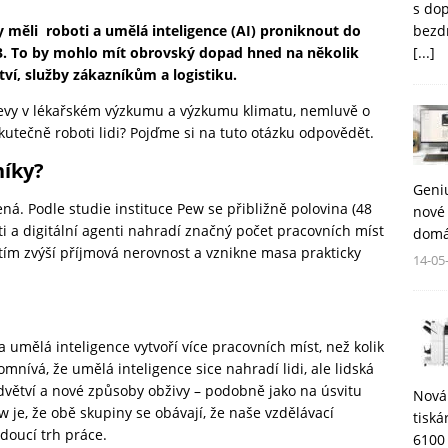
s do
bezd
y měli roboti a umělá inteligence (AI) proniknout do
[...]
3. To by mohlo mít obrovský dopad hned na několik
ví, služby zákazníkům a logistiku.
jevy v lékařském výzkumu a výzkumu klimatu, nemluvě o
utečně roboti lidi? Pojďme si na tuto otázku odpovědět.
níky?
Geni
ná. Podle studie instituce
Pew
se přibližně polovina (48
nové 
 a digitální agenti nahradí značný počet pracovních míst
domá
 tím zvýší příjmová nerovnost a vznikne masa prakticky
14-05
a umělá inteligence vytvoří více pracovních míst, než kolik
mnívá, že umělá inteligence sice nahradí lidi, ale lidská
odvětví a nové způsoby obživy – podobně jako na úsvitu
Nová
 je, že obě skupiny se obávají, že naše vzdělávací
tisk
udoucí trh práce.
6100