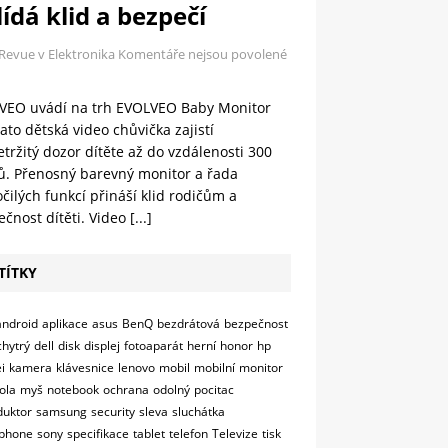
ídá klid a bezpečí
 Revue v Elektronika
Komentáře nejsou povolené
VEO uvádí na trh EVOLVEO Baby Monitor
ato dětská video chůvička zajistí
tržitý dozor dítěte až do vzdálenosti 300
ů. Přenosný barevný monitor a řada
čilých funkcí přináší klid rodičům a
čnost dítěti. Video
[...]
TÍTKY
android
aplikace
asus
BenQ
bezdrátová
bezpečnost
chytrý
dell
disk
displej
fotoaparát
herní
honor
hp
i
kamera
klávesnice
lenovo
mobil
mobilní
monitor
ola
myš
notebook
ochrana
odolný
pocitac
duktor
samsung
security
sleva
sluchátka
phone
sony
specifikace
tablet
telefon
Televize
tisk