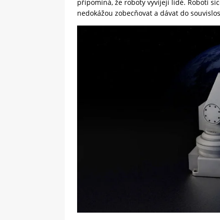
připomíná, že roboty vyvíjejí lidé. Roboti 
nedokážou zobecňovat a dávat do souvislos