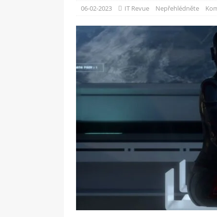
[ 09-05-2025 ]
Domácí pec 
06-02-2023
IT Revue
Nepřehlédněte
Kom
OSTATNÍ
[ 06-05-2025 ]
Blockchain a
SOFTWARE