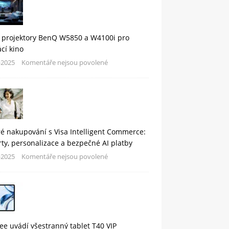
 projektory BenQ W5850 a W4100i pro
cí kino
-2025
Komentáře nejsou povolené
é nakupování s Visa Intelligent Commerce:
rty, personalizace a bezpečné AI platby
-2025
Komentáře nejsou povolené
e uvádí všestranný tablet T40 VIP