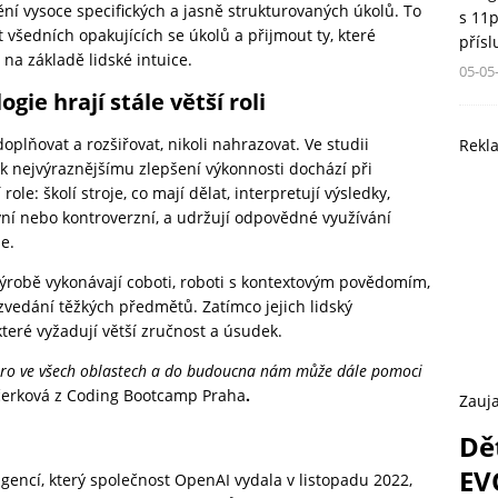
í vysoce specifických a jasně strukturovaných úkolů. To
s 11
t všedních opakujících se úkolů a přijmout ty, které
přís
 na základě lidské intuice.
05-05
ogie hrají stále větší roli
oplňovat a rozšiřovat, nikoli nahrazovat. Ve
studii
Rekl
že k nejvýraznějšímu zlepšení výkonnosti dochází při
 role: školí stroje, co mají dělat, interpretují výsledky,
vní nebo kontroverzní, a udržují odpovědné využívání
je.
 výrobě vykonávají coboti, roboti s kontextovým povědomím,
zvedání těžkých předmětů. Zatímco jejich lidský
teré vyžadují větší zručnost a úsudek.
oro ve všech oblastech a do budoucna nám může dále pomoci
ečerková z Coding Bootcamp Praha
.
Zauja
Dě
EV
gencí, který společnost OpenAI vydala v listopadu 2022,