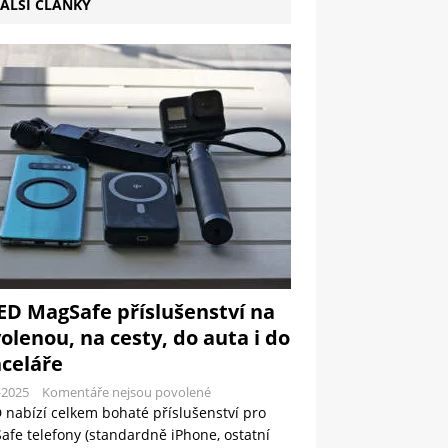
ALŠÍ ČLÁNKY
ED MagSafe příslušenství na
olenou, na cesty, do auta i do
celáře
-2025
Komentáře nejsou povolené
 nabízí celkem bohaté příslušenství pro
fe telefony (standardně iPhone, ostatní