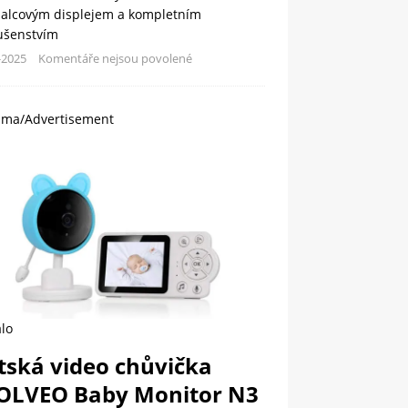
palcovým displejem a kompletním
lušenstvím
-2025
Komentáře nejsou povolené
ama/Advertisement
lo
tská video chůvička
OLVEO Baby Monitor N3