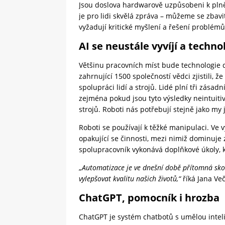
Jsou doslova hardwarově uzpůsobeni k plněn
je pro lidi skvělá zpráva – můžeme se zbavi
vyžadují kritické myšlení a řešení problémů
AI se neustále vyvíjí a technol
Většinu pracovních míst bude technologie d
zahrnující 1500 společností vědci zjistili, 
spolupráci lidí a strojů. Lidé plní tři zásadní
zejména pokud jsou tyto výsledky neintuiti
strojů. Roboti nás potřebují stejně jako my 
Roboti se používají k těžké manipulaci. Ve
opakující se činnosti, mezi nimiž dominuje 
spolupracovník vykonává doplňkové úkoly, k
„
Automatizace je ve dnešní době přítomná sk
vylepšovat kvalitu našich životů,“
říká Jana V
ChatGPT, pomocník i hrozba
ChatGPT
je systém chatbotů s umělou inteli