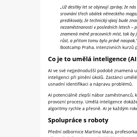
„Už desítky let se objevují zprávy, že n
srovnání třech obálek německého magazí
predikovaly, že technický vývoj bude zna
nezaměstnanosti v posledních letech – p
znamená méně pracovních míst, tak by 
růst, a přitom tomu bylo právě naopak,
Bootcamp Praha, intenzivních kurzů
Co je to umělá inteligence (AI
AI ve své nejjednodušší podobě znamená um
inteligenci při plnění úkolů. Zastánci uměl
usnadní identifikaci a nápravu problémů.
AI potenciálně zlepší nábor zaměstnanců, 
provozní procesy. Umělá inteligence dokáže
algoritmy rychle a přesně. AI je každým roke
Spolupráce s roboty
Přední odbornice Martina Mara, profesorka