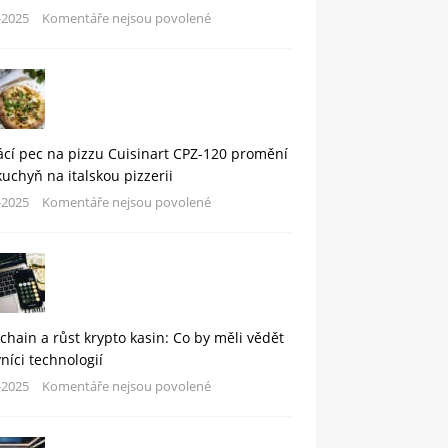
-2025
Komentáře nejsou povolené
cí pec na pizzu Cuisinart CPZ-120 promění
kuchyň na italskou pizzerii
-2025
Komentáře nejsou povolené
chain a růst krypto kasin: Co by měli vědět
níci technologií
-2025
Komentáře nejsou povolené