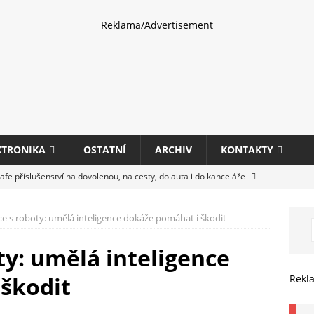
Reklama/Advertisement
KTRONIKA
OSTATNÍ
ARCHIV
KONTAKTY
fe příslušenství na dovolenou, na cesty, do auta i do kanceláře
e s roboty: umělá inteligence dokáže pomáhat i škodit
eletrhu COMPUTEX 2025 představí nové příslušenství pro hráče,
HARDWARE
ty: umělá inteligence
ultifunkčních kancelářských tiskáren Canon imageFORCE s modely
škodit
Rekl
E