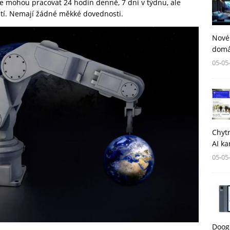
sice mohou pracovat 24 hodin denně, 7 dní v týdnu, ale
tí. Nemají žádné měkké dovednosti.
Nové
domá
05-05
Chytr
AI ka
05-05
Dooge