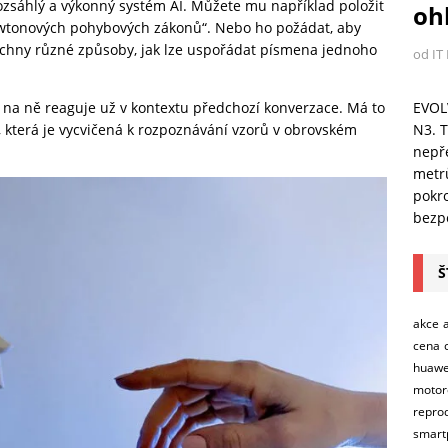
rozsáhlý a výkonný systém AI. Můžete mu například položit
ohl
ewtonových pohybových zákonů“. Nebo ho požádat, aby
echny různé způsoby, jak lze uspořádat písmena jednoho
od IT
EVOL
 na ně reaguje už v kontextu předchozí konverzace. Má to
N3. T
I, která je vycvičená k rozpoznávání vzorů v obrovském
nepře
metr
pokro
bezpe
Š
akce
cena
huawe
motor
repro
smart