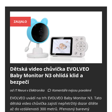
ZAUJALO
Dětská video chůvička EVOLVEO
Baby Monitor N3 ohlídá klid a
bezpečí
od IT Revue v Elektronika
Komentáře nejsou povolené
EVOLVEO uvádí na trh EVOLVEO Baby Monitor N3. Tato
dětská video chůvička zajistí nepřetržitý dozor dítěte
až do vzdálenosti 300 metrů. Přenosný barevný