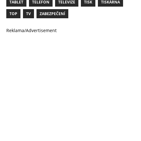
TABLET
TELEFON
TELEVIZE
TISK
TISKÁRNA
TOP
TV
ZABEZPEČENÍ
Reklama/Advertisement