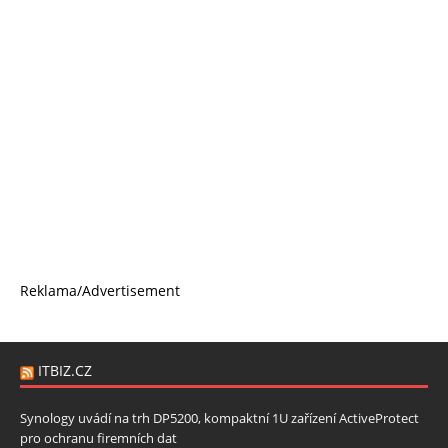
Reklama/Advertisement
ITBIZ.CZ
Synology uvádí na trh DP5200, kompaktní 1U zařízení ActiveProtect
pro ochranu firemních dat