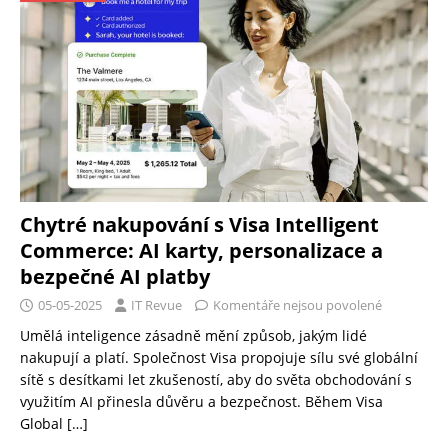
Chytré nakupování s Visa Intelligent
Commerce: AI karty, personalizace a
bezpečné AI platby
05-05-2025
IT Revue
Komentáře nejsou povolené
Umělá inteligence zásadně mění způsob, jakým lidé
nakupují a platí. Společnost Visa propojuje sílu své globální
sítě s desítkami let zkušeností, aby do světa obchodování s
využitím AI přinesla důvěru a bezpečnost. Během Visa
Global
[…]