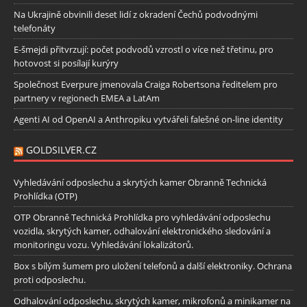
Na Ukrajině obvinili deset lidí z okradení Čechů podvodnými
telefonáty
E-šmejdi přitvrzují: počet podvodů vzrostl o více než třetinu, pro
hotovost si posílají kurýry
Společnost Everpure jmenovala Craiga Robertsona ředitelem pro
partnery v regionech EMEA a LatAm
Agenti AI od OpenAI a Anthropiku vytvářeli falešné on-line identity
GOLDSILVER.CZ
Vyhledávání odposlechu a skrytých kamer Obranně Technická
Prohlídka (OTP)
OTP Obranně Technická Prohlídka pro vyhledávání odposlechu
vozidla, skrytých kamer, odhalování elektronického sledování a
monitoringu vozu. Vyhledávání lokalizátorů.
Box s bílým šumem pro uložení telefonů a další elektroniky. Ochrana
proti odposlechu.
Odhalování odposlechu, skrytých kamer, mikrofonů a minikamer na