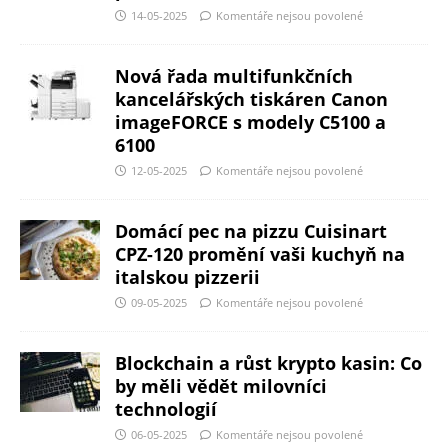
14-05-2025
Komentáře nejsou povolené
Nová řada multifunkčních
kancelářských tiskáren Canon
imageFORCE s modely C5100 a
6100
12-05-2025
Komentáře nejsou povolené
Domácí pec na pizzu Cuisinart
CPZ-120 promění vaši kuchyň na
italskou pizzerii
09-05-2025
Komentáře nejsou povolené
Blockchain a růst krypto kasin: Co
by měli vědět milovníci
technologií
06-05-2025
Komentáře nejsou povolené