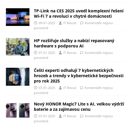
TP-Link na CES 2025 uvedl komplexní řešení
Wi-Fi 7 a revoluci v chytré domácnosti
09-01-2025
IT Revue
Komentáře nejsou
povolené
HP rozšiřuje služby a nabízí repasovaný
hardware s podporou AI
07-01-2025
IT Revue
Komentáře nejsou
povolené
Čeští experti odhalují 7 kybernetických
hrozeb a trendy v kybernetické bezpečnosti
pro rok 2025
07-01-2025
IT Revue
Komentáře nejsou
povolené
Nový HONOR Magic7 Lite s AI, velkou výdrží
baterie a za zajímavou cenu
07-01-2025
IT Revue
Komentáře nejsou
povolené