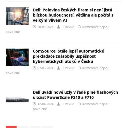
Dell: Polovina českých firem si není jistá
blízkou budoucností, většina ale počítá s
velkým vlivem AI
20-05-2024
IT Revue
Komentáře nejsou
povolené
ComSource: Stále lepší automatické
překladače znásobily úspěšnost
kybernetických útoků v Česku
07-05-2024
IT Revue
Komentáře nejsou
povolené
Dell uvádí nové uzly v řadě plně flashových
úložišť PowerScale F210 a F710
12-04-2024
IT Revue
Komentáře nejsou
povolené