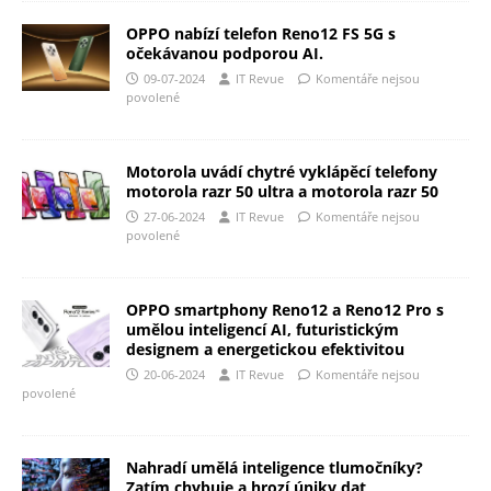
OPPO nabízí telefon Reno12 FS 5G s
očekávanou podporou AI.
09-07-2024
IT Revue
Komentáře nejsou
povolené
Motorola uvádí chytré vyklápěcí telefony
motorola razr 50 ultra a motorola razr 50
27-06-2024
IT Revue
Komentáře nejsou
povolené
OPPO smartphony Reno12 a Reno12 Pro s
umělou inteligencí AI, futuristickým
designem a energetickou efektivitou
20-06-2024
IT Revue
Komentáře nejsou
povolené
Nahradí umělá inteligence tlumočníky?
Zatím chybuje a hrozí úniky dat