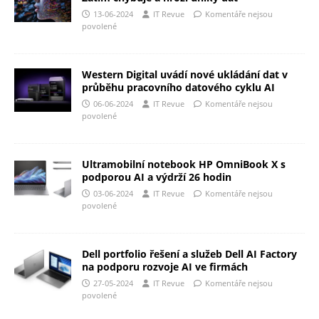
13-06-2024
IT Revue
Komentáře nejsou
povolené
Western Digital uvádí nové ukládání dat v
průběhu pracovního datového cyklu AI
06-06-2024
IT Revue
Komentáře nejsou
povolené
Ultramobilní notebook HP OmniBook X s
podporou AI a výdrží 26 hodin
03-06-2024
IT Revue
Komentáře nejsou
povolené
Dell portfolio řešení a služeb Dell AI Factory
na podporu rozvoje AI ve firmách
27-05-2024
IT Revue
Komentáře nejsou
povolené