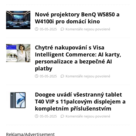
Nové projektory BenQ W5850 a
W4100i pro domácí kino
05-05-2025
Komentáře nejsou povolené
Chytré nakupování s Visa
Intelligent Commerce: AI karty,
personalizace a bezpečné AI
platby
05-05-2025
Komentáře nejsou povolené
Doogee uvádí všestranný tablet
T40 VIP s 11palcovým displejem a
kompletním příslušenstvím
05-05-2025
Komentáře nejsou povolené
Reklama/Advertisement