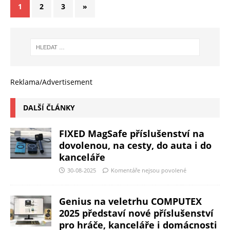
1
2
3
»
Reklama/Advertisement
DALŠÍ ČLÁNKY
FIXED MagSafe příslušenství na
dovolenou, na cesty, do auta i do
kanceláře
30-08-2025
Komentáře nejsou povolené
Genius na veletrhu COMPUTEX
2025 představí nové příslušenství
pro hráče, kanceláře i domácnosti