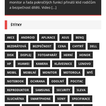
monitor a řada pokročilých funkcí přináší klid rodičům
a bezpečnost dítěti. Video
[...]
ŠTÍTKY
AKCE
ANDROID
APLIKACE
ASUS
BENQ
BEZDRÁTOVÁ
BEZPEČNOST
CENA
CHYTRÝ
DELL
DISK
DISPLEJ
FOTOAPARÁT
HERNÍ
HONOR
HP
HUAWEI
KAMERA
KLÁVESNICE
LENOVO
MOBIL
MOBILNÍ
MONITOR
MOTOROLA
MYŠ
NOTEBOOK
OCHRANA
ODOLNÝ
POCITAC
REPRODUKTOR
SAMSUNG
SECURITY
SLEVA
SLUCHÁTKA
SMARTPHONE
SONY
SPECIFIKACE