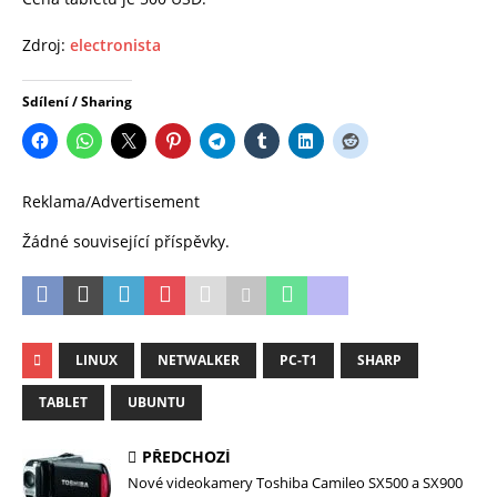
Zdroj:
electronista
Sdílení / Sharing
Reklama/Advertisement
Žádné související příspěvky.
LINUX
NETWALKER
PC-T1
SHARP
TABLET
UBUNTU
PŘEDCHOZÍ
Nové videokamery Toshiba Camileo SX500 a SX900