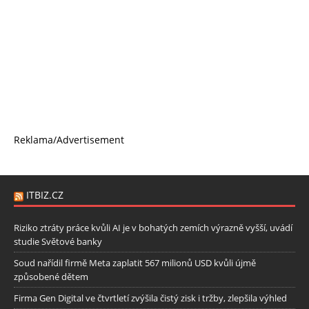
Reklama/Advertisement
ITBIZ.CZ
Riziko ztráty práce kvůli AI je v bohatých zemích výrazně vyšší, uvádí
studie Světové banky
Soud nařídil firmě Meta zaplatit 567 milionů USD kvůli újmě
způsobené dětem
Firma Gen Digital ve čtvrtletí zvýšila čistý zisk i tržby, zlepšila výhled