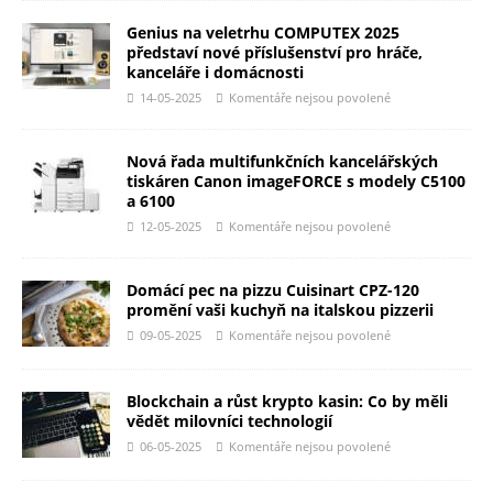
Genius na veletrhu COMPUTEX 2025
představí nové příslušenství pro hráče,
kanceláře i domácnosti
14-05-2025
Komentáře nejsou povolené
Nová řada multifunkčních kancelářských
tiskáren Canon imageFORCE s modely C5100
a 6100
12-05-2025
Komentáře nejsou povolené
Domácí pec na pizzu Cuisinart CPZ-120
promění vaši kuchyň na italskou pizzerii
09-05-2025
Komentáře nejsou povolené
Blockchain a růst krypto kasin: Co by měli
vědět milovníci technologií
06-05-2025
Komentáře nejsou povolené