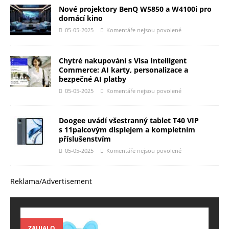
Nové projektory BenQ W5850 a W4100i pro
domácí kino
05-05-2025
Komentáře nejsou povolené
Chytré nakupování s Visa Intelligent
Commerce: AI karty, personalizace a
bezpečné AI platby
05-05-2025
Komentáře nejsou povolené
Doogee uvádí všestranný tablet T40 VIP
s 11palcovým displejem a kompletním
příslušenstvím
05-05-2025
Komentáře nejsou povolené
Reklama/Advertisement
ZAUJALO