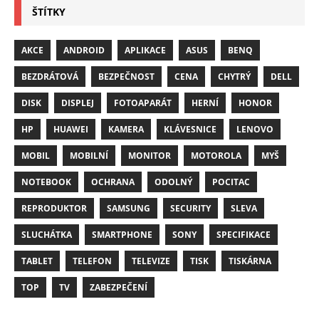
ŠTÍTKY
AKCE
ANDROID
APLIKACE
ASUS
BENQ
BEZDRÁTOVÁ
BEZPEČNOST
CENA
CHYTRÝ
DELL
DISK
DISPLEJ
FOTOAPARÁT
HERNÍ
HONOR
HP
HUAWEI
KAMERA
KLÁVESNICE
LENOVO
MOBIL
MOBILNÍ
MONITOR
MOTOROLA
MYŠ
NOTEBOOK
OCHRANA
ODOLNÝ
POCITAC
REPRODUKTOR
SAMSUNG
SECURITY
SLEVA
SLUCHÁTKA
SMARTPHONE
SONY
SPECIFIKACE
TABLET
TELEFON
TELEVIZE
TISK
TISKÁRNA
TOP
TV
ZABEZPEČENÍ