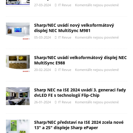
27-03-2024
IT Revue
Komentáře nejsou povolené
Sharp/NEC uvádí nový velkoformátový
displej NEC MultiSync M981
05-03-2024
IT Revue
Komentáře nejsou povolené
Sharp/NEC uvádí velkoformátový displej NEC
MultiSync E988
20-02-2024
IT Revue
Komentáře nejsou povolené
Sharp NEC na ISE 2024 uvádí 3. generaci řady
dvLED FE s technologií Flip-Chip
26-01-2024
IT Revue
Komentáře nejsou povolené
Sharp/NEC představí na ISE 2024 zcela nové
13″ a 25″ displeje Sharp ePaper