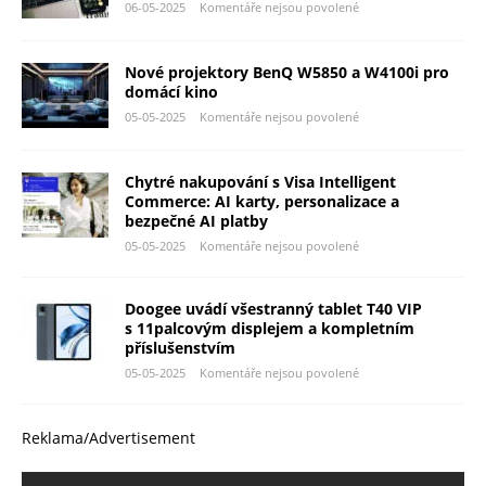
06-05-2025
Komentáře nejsou povolené
Nové projektory BenQ W5850 a W4100i pro
domácí kino
05-05-2025
Komentáře nejsou povolené
Chytré nakupování s Visa Intelligent
Commerce: AI karty, personalizace a
bezpečné AI platby
05-05-2025
Komentáře nejsou povolené
Doogee uvádí všestranný tablet T40 VIP
s 11palcovým displejem a kompletním
příslušenstvím
05-05-2025
Komentáře nejsou povolené
Reklama/Advertisement