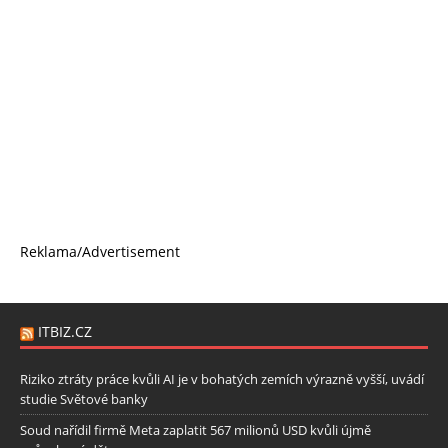
Reklama/Advertisement
ITBIZ.CZ
Riziko ztráty práce kvůli AI je v bohatých zemích výrazně vyšší, uvádí
studie Světové banky
Soud nařídil firmě Meta zaplatit 567 milionů USD kvůli újmě