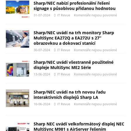
Sharp/NEC nabízí profesionální řešení
signage s působivou přidanou hodnotou
31-07-2024
IT Revue
Komentáře nejsou povolené
Sharp/NEC uvádí na trh monitory Sharp
MultiSync EA272Q a EA272U s 27“
obrazovkou a dokovací stanicí
30-07-2024
IT Revue
Komentáře nejsou povolené
Sharp/NEC uvádí všestranně použitelné
displeje MultiSync ME2 Série
13-06-2024
IT Revue
Komentáře nejsou povolené
Sharp/NEC uvádí na trh novou řadu
interaktivních displejů Sharp LA
10-06-2024
IT Revue
Komentáře nejsou povolené
Sharp NEC uvádí velkoformátový displej NEC
MultiSync M981 s AirServer řešením