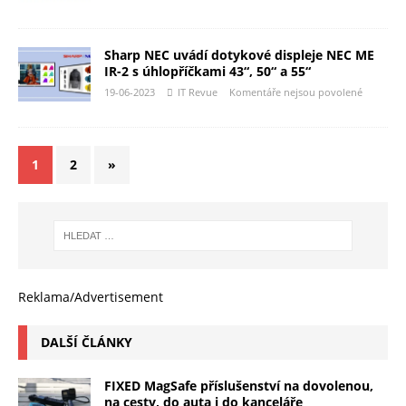
Sharp NEC uvádí dotykové displeje NEC ME
IR-2 s úhlopříčkami 43“, 50“ a 55“
19-06-2023
IT Revue
Komentáře nejsou povolené
1
2
»
Reklama/Advertisement
DALŠÍ ČLÁNKY
FIXED MagSafe příslušenství na dovolenou,
na cesty, do auta i do kanceláře