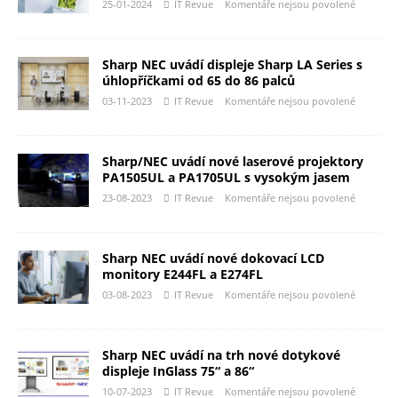
25-01-2024
IT Revue
Komentáře nejsou povolené
Sharp NEC uvádí displeje Sharp LA Series s
úhlopříčkami od 65 do 86 palců
03-11-2023
IT Revue
Komentáře nejsou povolené
Sharp/NEC uvádí nové laserové projektory
PA1505UL a PA1705UL s vysokým jasem
23-08-2023
IT Revue
Komentáře nejsou povolené
Sharp NEC uvádí nové dokovací LCD
monitory E244FL a E274FL
03-08-2023
IT Revue
Komentáře nejsou povolené
Sharp NEC uvádí na trh nové dotykové
displeje InGlass 75“ a 86“
10-07-2023
IT Revue
Komentáře nejsou povolené