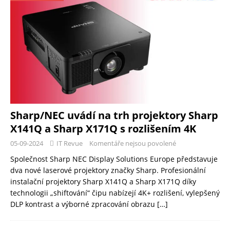
Sharp/NEC uvádí na trh projektory Sharp
X141Q a Sharp X171Q s rozlišením 4K
05-09-2024
IT Revue
Komentáře nejsou povolené
Společnost Sharp NEC Display Solutions Europe představuje
dva nové laserové projektory značky Sharp. Profesionální
instalační projektory Sharp X141Q a Sharp X171Q díky
technologii „shiftování“ čipu nabízejí 4K+ rozlišení, vylepšený
DLP kontrast a výborné zpracování obrazu
[…]