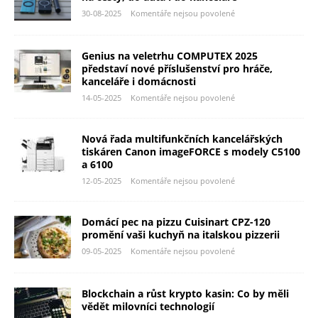
30-08-2025
Komentáře nejsou povolené
Genius na veletrhu COMPUTEX 2025
představí nové příslušenství pro hráče,
kanceláře i domácnosti
14-05-2025
Komentáře nejsou povolené
Nová řada multifunkčních kancelářských
tiskáren Canon imageFORCE s modely C5100
a 6100
12-05-2025
Komentáře nejsou povolené
Domácí pec na pizzu Cuisinart CPZ-120
promění vaši kuchyň na italskou pizzerii
09-05-2025
Komentáře nejsou povolené
Blockchain a růst krypto kasin: Co by měli
vědět milovníci technologií