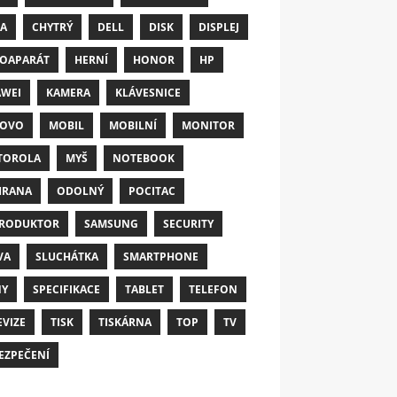
A
CHYTRÝ
DELL
DISK
DISPLEJ
OAPARÁT
HERNÍ
HONOR
HP
WEI
KAMERA
KLÁVESNICE
NOVO
MOBIL
MOBILNÍ
MONITOR
TOROLA
MYŠ
NOTEBOOK
HRANA
ODOLNÝ
POCITAC
RODUKTOR
SAMSUNG
SECURITY
VA
SLUCHÁTKA
SMARTPHONE
NY
SPECIFIKACE
TABLET
TELEFON
EVIZE
TISK
TISKÁRNA
TOP
TV
EZPEČENÍ