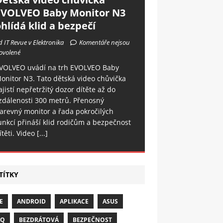
EVOLVEO Baby Monitor N3
hlídá klid a bezpečí
d IT Revue v Elektronika
Komentáře nejsou
ovolené
VOLVEO uvádí na trh EVOLVEO Baby
onitor N3. Tato dětská video chůvička
ajistí nepřetržitý dozor dítěte až do
zdálenosti 300 metrů. Přenosný
arevný monitor a řada pokročilých
unkcí přináší klid rodičům a bezpečnost
ítěti. Video
[...]
TÍTKY
E
ANDROID
APLIKACE
ASUS
NQ
BEZDRÁTOVÁ
BEZPEČNOST