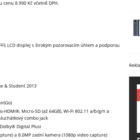
u cenu 8.990 Kč včetně DPH.
HFFS LCD displej s širokým pozorovacím úhlem a podporou
a
Rekl
me & Student 2013
antGo)
ro-HDMI®, Micro-SD (až 64GB), Wi-Fi 802.11 a/b/g/n a
sluchátkový combo jack
Dolby® Digital Plusi
pture) a 8.0MP zadní kamera (1080p video capture)