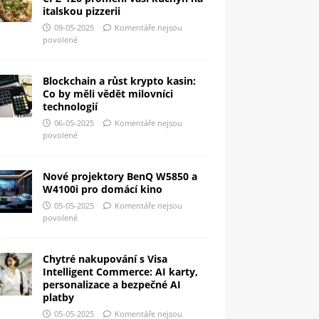
italskou pizzerii
09-05-2025
Komentáře nejsou
povolené
Blockchain a růst krypto kasin:
Co by měli vědět milovníci
technologií
06-05-2025
Komentáře nejsou
povolené
Nové projektory BenQ W5850 a
W4100i pro domácí kino
05-05-2025
Komentáře nejsou
povolené
Chytré nakupování s Visa
Intelligent Commerce: AI karty,
personalizace a bezpečné AI
platby
05-05-2025
Komentáře nejsou