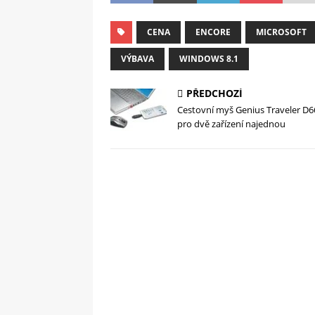
CENA
ENCORE
MICROSOFT
VÝBAVA
WINDOWS 8.1
PŘEDCHOZÍ
Cestovní myš Genius Traveler D
pro dvě zařízení najednou