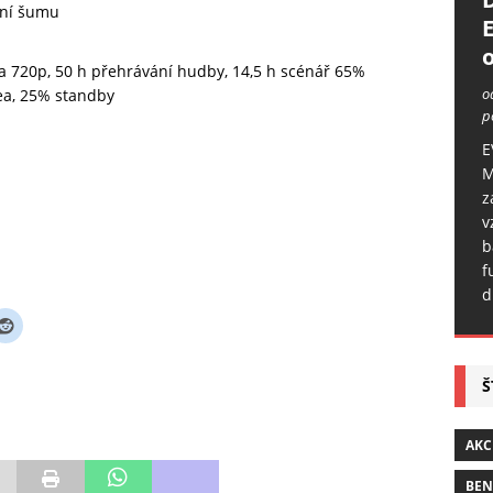
ení šumu
o
ea 720p, 50 h přehrávání hudby, 14,5 h scénář 65%
o
ea, 25% standby
p
E
M
z
v
b
f
d
Š
AKC
BE