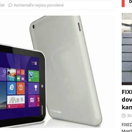
D
na pizzu Cuisinart CPZ-120 promění vaši kuchyň na italskou
let
Komentáře nejsou povolené
 růst krypto kasin: Co by měli vědět milovníci technologií
FIX
dov
kan
30
FIXED
MagSa