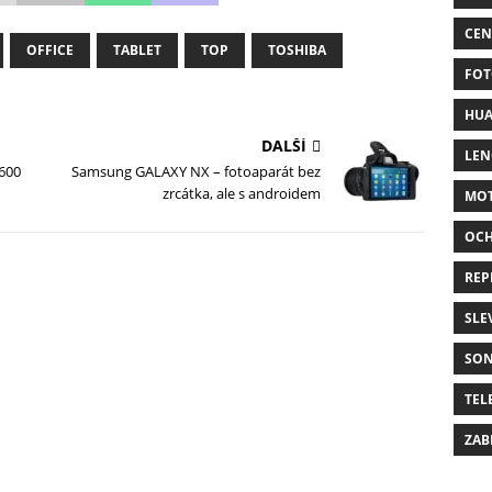
CEN
OFFICE
TABLET
TOP
TOSHIBA
FOT
HUA
DALŠÍ
LE
6600
Samsung GALAXY NX – fotoaparát bez
zrcátka, ale s androidem
MO
OC
REP
SLE
SO
TEL
ZAB