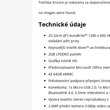
Toshiba Encore je nabízena za doporučeno
no images were found
Technické údaje
20.32cm (8”) AutoBrite™ 1280 x 800 
ovládání pěti prsty
Nejnovější Intel® Atom™ architektur
2GB LPDDR3 paměti
Grafika Intel® HD
Předinstalované Microsoft Office Ho
Až 64GB eMMC
Pohotovostní podpora připojení (Inst
Konektivita: 1x Micro-USB 2.0, 1x Mic
Bluetooth® 4.0, 3.5mm mikrofonní a 
Vysoce kvalitní stereo reproduktory s 
2.0MP přední kamera (1080p video ca