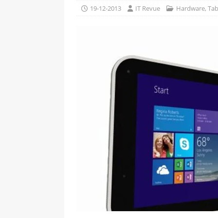
[ 09-05-2025 ]
Domácí pec 
19-12-2013
IT Revue
Hardware
,
Tab
pizzerii
OSTATNÍ
[ 06-05-2025 ]
Blockchain a
SOFTWARE