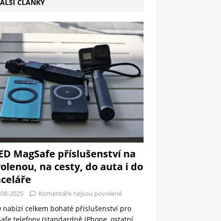
ALŠÍ ČLÁNKY
ED MagSafe příslušenství na
olenou, na cesty, do auta i do
celáře
-08-2025
Komentáře nejsou povolené
 nabízí celkem bohaté příslušenství pro
fe telefony (standardně iPhone, ostatní