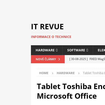
IT REVUE
INFORMACE O TECHNICE
HARDWARE
SOFTWARE
ELE
[ 30-08-2025 ]
FIXED MagSa
NOVÉ ČLÁNKY
ELEKTRONIKA
HOME
HARDWARE
Tablet Toshiba 
[ 14-05-2025 ]
Genius na v
kanceláře i domácnosti
Tablet Toshiba En
[ 12-05-2025 ]
Nová řada 
Microsoft Office
C5100 a 6100
PERIFERI