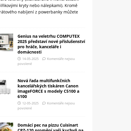
plňkovými kryty nebo nálepkami). Kromě
rátového nabíjení z powerbanky můžete
Genius na veletrhu COMPUTEX
2025 představí nové příslušenství
pro hráče, kanceláře i
domácnosti
14-05-2025
Komentáře nejsou
povolené
Nová řada multifunkčních
kancelářských tiskáren Canon
imageFORCE s modely C5100 a
6100
12-05-2025
Komentáře nejsou
povolené
Domácí pec na pizzu Cuisinart
CPZ-120 promění vaši kuchyň na