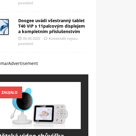
povolené
Doogee uvádí všestranný tablet
T40 VIP s 11palcovým displejem
a kompletním příslušenstvím
05-05-2025
Komentáře nejsou
povolené
ama/Advertisement
ZAUJALO
Dětská video chůvička