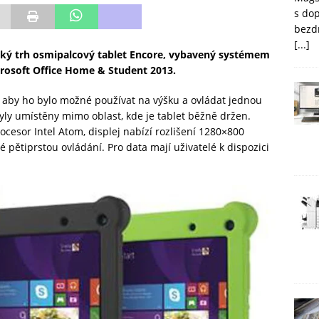
s do
bezd
[...]
eský trh osmipalcový tablet Encore, vybavený systémem
rosoft Office Home & Student 2013.
, aby ho bylo možné používat na výšku a ovládat jednou
ly umístěny mimo oblast, kde je tablet běžně držen.
cesor Intel Atom, displej nabízí rozlišení 1280×800
pětiprstou ovládání. Pro data mají uživatelé k dispozici