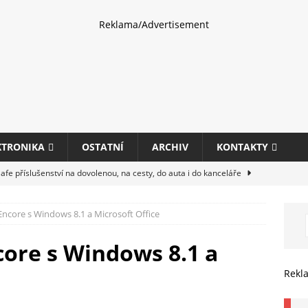
Reklama/Advertisement
KTRONIKA
OSTATNÍ
ARCHIV
KONTAKTY
fe příslušenství na dovolenou, na cesty, do auta i do kanceláře
Encore s Windows 8.1 a Microsoft Office
eletrhu COMPUTEX 2025 představí nové příslušenství pro hráče,
HARDWARE
core s Windows 8.1 a
multifunkčních kancelářských tiskáren Canon imageFORCE s modely
Rekl
E