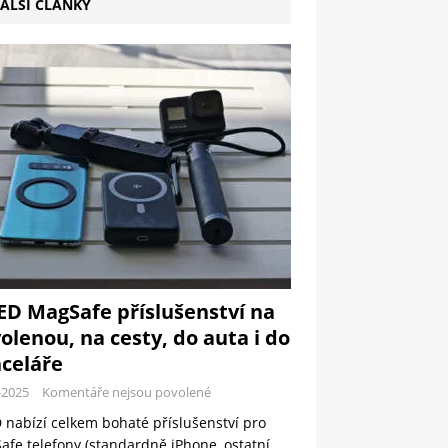
ALŠÍ ČLÁNKY
ED MagSafe příslušenství na
olenou, na cesty, do auta i do
celáře
-2025
Komentáře nejsou povolené
 nabízí celkem bohaté příslušenství pro
fe telefony (standardně iPhone, ostatní