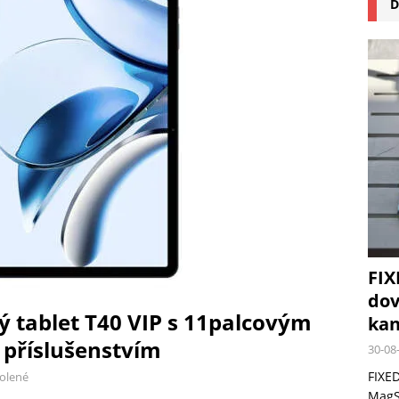
D
na pizzu Cuisinart CPZ-120 promění vaši kuchyň na italskou pizzerii
 růst krypto kasin: Co by měli vědět milovníci technologií
FIX
dov
 tablet T40 VIP s 11palcovým
kan
 příslušenstvím
30-08
FIXED
olené
MagSa