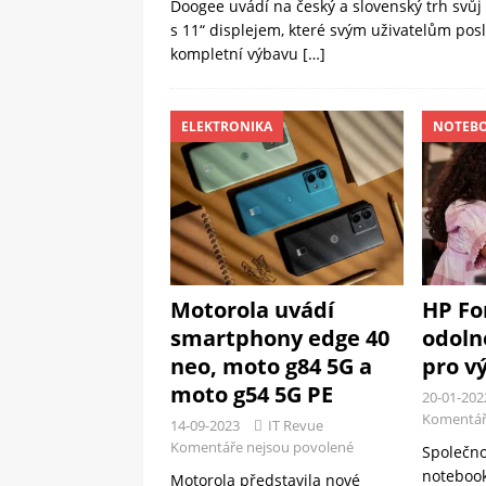
Doogee uvádí na český a slovenský trh svůj 
s 11“ displejem, které svým uživatelům pos
kompletní výbavu
[…]
ELEKTRONIKA
NOTEB
Motorola uvádí
HP For
smartphony edge 40
odoln
neo, moto g84 5G a
pro v
moto g54 5G PE
20-01-202
Komentář
14-09-2023
IT Revue
Komentáře nejsou povolené
Společno
notebook
Motorola představila nové