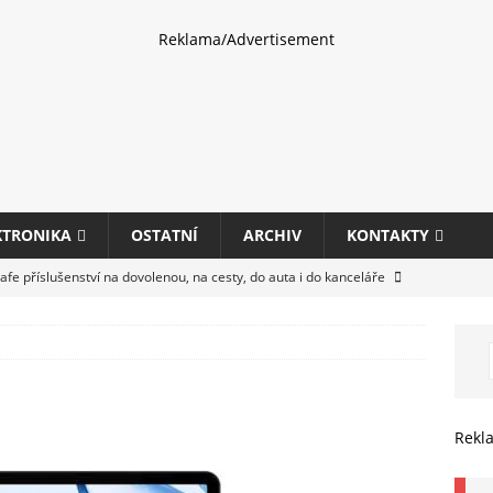
Reklama/Advertisement
KTRONIKA
OSTATNÍ
ARCHIV
KONTAKTY
fe příslušenství na dovolenou, na cesty, do auta i do kanceláře
eletrhu COMPUTEX 2025 představí nové příslušenství pro hráče,
HARDWARE
ultifunkčních kancelářských tiskáren Canon imageFORCE s modely
Rekl
E