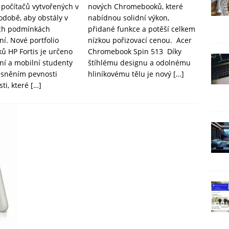
o počítačů vytvořených v
nových Chromebooků, které
odobě, aby obstály v
nabídnou solidní výkon,
ch podmínkách
přidané funkce a potěší celkem
ní. Nové portfolio
nízkou pořizovací cenou. Acer
ů HP Fortis je určeno
Chromebook Spin 513 Díky
vní a mobilní studenty
štíhlému designu a odolnému
lesněním pevnosti
hliníkovému tělu je nový
[…]
sti, které
[…]