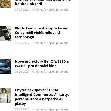
italskou pizzerii
09-05-2025
Komentáře nejsou povolené
Blockchain a růst krypto kasin:
Co by měli vědět milovníci
technologií
06-05-2025
Komentáře nejsou povolené
Nové projektory BenQ W5850 a
W4100i pro domácí kino
05-05-2025
Komentáře nejsou povolené
Chytré nakupování s Visa
Intelligent Commerce: AI karty,
personalizace a bezpečné AI
platby
05-05-2025
Komentáře nejsou povolené