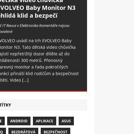
EVOLVEO Baby Monitor N3
hlídá klid a bezpečí
d IT Revue v Elektronika
Komentáře nejsou
ovolené
VOLVEO uvádí na trh EVOLVEO Baby
onitor N3. Tato dětská video chůvička
ajistí nepřetržitý dozor dítěte až do
zdálenosti 300 metrů. Přenosný
arevný monitor a řada pokročilých
unkcí přináší klid rodičům a bezpečnost
ítěti. Video
[...]
TÍTKY
E
ANDROID
APLIKACE
ASUS
NQ
BEZDRÁTOVÁ
BEZPEČNOST