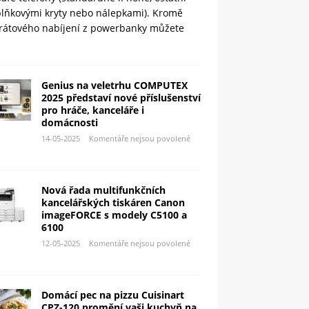
plňkovými kryty nebo nálepkami). Kromě
rátového nabíjení z powerbanky můžete
Genius na veletrhu COMPUTEX
2025 představí nové příslušenství
pro hráče, kanceláře i
domácnosti
14-05-2025
Komentáře nejsou povolené
Nová řada multifunkčních
kancelářských tiskáren Canon
imageFORCE s modely C5100 a
6100
12-05-2025
Komentáře nejsou povolené
Domácí pec na pizzu Cuisinart
CPZ-120 promění vaši kuchyň na