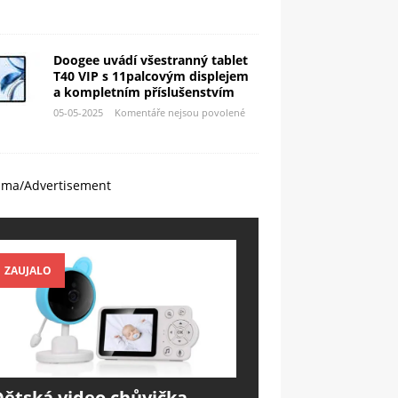
Doogee uvádí všestranný tablet
T40 VIP s 11palcovým displejem
a kompletním příslušenstvím
05-05-2025
Komentáře nejsou povolené
ama/Advertisement
ZAUJALO
Dětská video chůvička