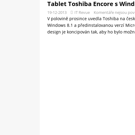
Tablet Toshiba Encore s Wind
19-12-2013
IT Revue
Komentáře nejsou pov
V polovině prosince uvedla Toshiba na čes
Windows 8.1 a předinstalovanou verzí Micr
design je koncipován tak, aby ho bylo mož