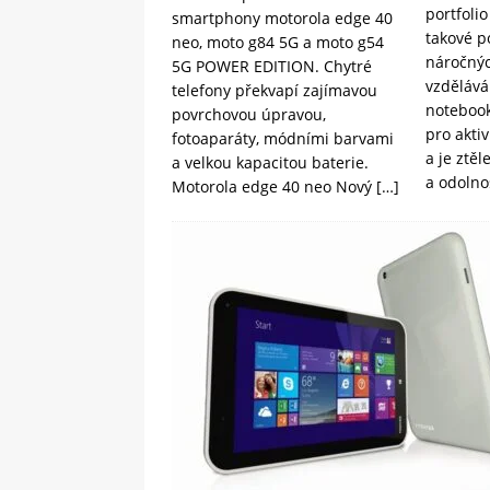
portfoli
smartphony motorola edge 40
takové p
neo, moto g84 5G a moto g54
náročný
5G POWER EDITION. Chytré
vzdělává
telefony překvapí zajímavou
notebook
povrchovou úpravou,
pro akti
fotoaparáty, módními barvami
a je ztě
a velkou kapacitou baterie.
a odolno
Motorola edge 40 neo Nový
[…]