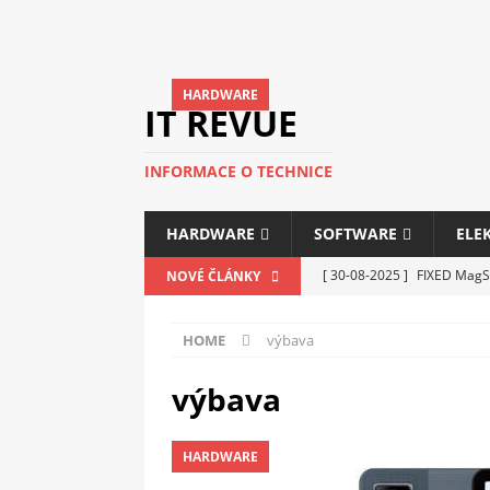
HARDWARE
IT REVUE
INFORMACE O TECHNICE
HARDWARE
SOFTWARE
ELE
[ 30-08-2025 ]
FIXED MagSa
NOVÉ ČLÁNKY
ELEKTRONIKA
HOME
výbava
[ 14-05-2025 ]
Genius na v
kanceláře i domácnosti
výbava
[ 12-05-2025 ]
Nová řada m
HARDWARE
C5100 a 6100
PERIFERI