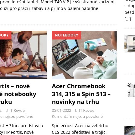
první letošní tablet. Model T40 VIP je všestranné zařízení
s do
louží pro práci i zábavu a přímo v balení nabídne
bezd
[...]
OOKY
NOTEBOOKY
tis – nové
Acer Chromebook
é notebooky
314, 315 a Spin 513 –
ýuku
novinky na trhu
2
IT Revue
05-01-2022
IT Revue
e nejsou povolené
Komentáře nejsou povolené
st HP Inc. představila
Společnost Acer na veletrhu
y HP Fortis, nové
CES 2022 představila trojici