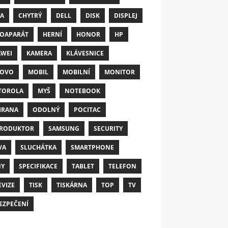
A
CHYTRÝ
DELL
DISK
DISPLEJ
OAPARÁT
HERNÍ
HONOR
HP
WEI
KAMERA
KLÁVESNICE
NOVO
MOBIL
MOBILNÍ
MONITOR
TOROLA
MYŠ
NOTEBOOK
HRANA
ODOLNÝ
POCITAC
RODUKTOR
SAMSUNG
SECURITY
VA
SLUCHÁTKA
SMARTPHONE
NY
SPECIFIKACE
TABLET
TELEFON
EVIZE
TISK
TISKÁRNA
TOP
TV
EZPEČENÍ