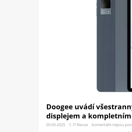
[ 09-05-2025 ]
Domácí pec 
OSTATNÍ
[ 06-05-2025 ]
Blockchain a
SOFTWARE
Doogee uvádí všestranný
displejem a kompletním
05-05-2025
IT Revue
Komentáře nejsou pov