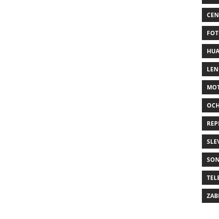
CEN
FOT
HUA
LE
MO
OC
REP
SLE
SO
TEL
ZAB