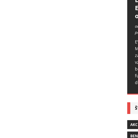
o
o
p
E
M
z
v
b
f
d
Š
AKC
BE