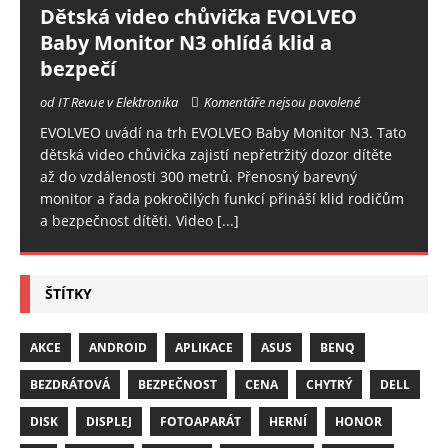
Dětská video chůvička EVOLVEO
Baby Monitor N3 ohlídá klid a
bezpečí
od IT Revue v Elektronika
Komentáře nejsou povolené
EVOLVEO uvádí na trh EVOLVEO Baby Monitor N3. Tato
dětská video chůvička zajistí nepřetržitý dozor dítěte
až do vzdálenosti 300 metrů. Přenosný barevný
monitor a řada pokročilých funkcí přináší klid rodičům
a bezpečnost dítěti. Video
[...]
ŠTÍTKY
AKCE
ANDROID
APLIKACE
ASUS
BENQ
BEZDRÁTOVÁ
BEZPEČNOST
CENA
CHYTRÝ
DELL
DISK
DISPLEJ
FOTOAPARÁT
HERNÍ
HONOR