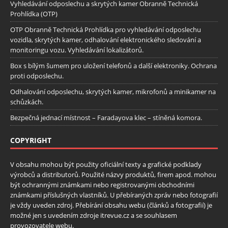
Vyhledávání odposlechu a skrytých kamer Obranně Technická
Prohlídka (OTP)
OTP Obranně Technická Prohlídka pro vyhledávání odposlechu
vozidla, skrytých kamer, odhalování elektronického sledování a
monitoringu vozu. Vyhledávání lokalizátorů.
Box s bílým šumem pro uložení telefonů a další elektroniky. Ochrana
proti odposlechu.
Odhalování odposlechu, skrytých kamer, mikrofonů a minikamer na
schůzkách.
Bezpečná jednací místnost – Faradayova klec – stíněná komora.
COPYRIGHT
V obsahu mohou být použity oficiální texty a grafické podklady
výrobců a distributorů. Použité názvy produktů, firem apod. mohou
být ochrannými známkami nebo registrovanými obchodními
známkami příslušných vlastníků. U přebíraných zpráv nebo fotografií
je vždy uveden zdroj. Přebírání obsahu webu (článků a fotografií) je
možné jen s uvedením zdroje itrevue.cz a se souhlasem
provozovatele webu.