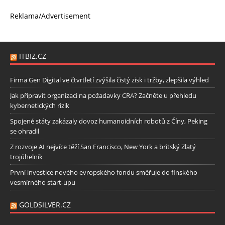
Reklama/Advertisement
ITBIZ.CZ
Firma Gen Digital ve čtvrtletí zvýšila čistý zisk i tržby, zlepšila výhled
Jak připravit organizaci na požadavky CRA? Začněte u přehledu
kybernetických rizik
Spojené státy zakázaly dovoz humanoidních robotů z Číny, Peking
se ohradil
Z rozvoje AI nejvíce těží San Francisco, New York a britský Zlatý
trojúhelník
První investice nového evropského fondu směřuje do finského
vesmírného start-upu
GOLDSILVER.CZ