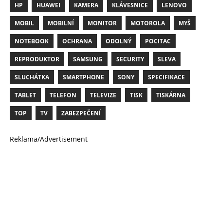
HP
HUAWEI
KAMERA
KLÁVESNICE
LENOVO
MOBIL
MOBILNÍ
MONITOR
MOTOROLA
MYŠ
NOTEBOOK
OCHRANA
ODOLNÝ
POCITAC
REPRODUKTOR
SAMSUNG
SECURITY
SLEVA
SLUCHÁTKA
SMARTPHONE
SONY
SPECIFIKACE
TABLET
TELEFON
TELEVIZE
TISK
TISKÁRNA
TOP
TV
ZABEZPEČENÍ
Reklama/Advertisement