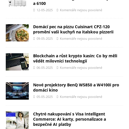
a 6100
12-05-2025
Komentáře nejsou povolené
Domácí pec na pizzu Cuisinart CPZ-120
promění vaši kuchyň na italskou pizzerii
09-05-2025
Komentáře nejsou povolené
Blockchain a růst krypto kasin: Co by měli
vědět milovníci technologií
06-05-2025
Komentáře nejsou povolené
Nové projektory BenQ W5850 a W4100i pro
domácí kino
05-05-2025
Komentáře nejsou povolené
Chytré nakupování s Visa Intelligent
Commerce: AI karty, personalizace a
bezpečné AI platby