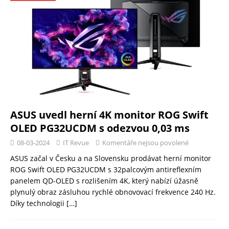
ASUS uvedl herní 4K monitor ROG Swift
OLED PG32UCDM s odezvou 0,03 ms
08-03-2024
IT Revue
Komentáře nejsou povolené
ASUS začal v Česku a na Slovensku prodávat herní monitor
ROG Swift OLED PG32UCDM s 32palcovým antireflexním
panelem QD-OLED s rozlišením 4K, který nabízí úžasně
plynulý obraz zásluhou rychlé obnovovací frekvence 240 Hz.
Díky technologii
[…]