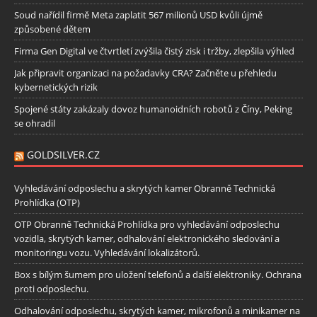
Soud nařídil firmě Meta zaplatit 567 milionů USD kvůli újmě
způsobené dětem
Firma Gen Digital ve čtvrtletí zvýšila čistý zisk i tržby, zlepšila výhled
Jak připravit organizaci na požadavky CRA? Začněte u přehledu
kybernetických rizik
Spojené státy zakázaly dovoz humanoidních robotů z Číny, Peking
se ohradil
GOLDSILVER.CZ
Vyhledávání odposlechu a skrytých kamer Obranně Technická
Prohlídka (OTP)
OTP Obranně Technická Prohlídka pro vyhledávání odposlechu
vozidla, skrytých kamer, odhalování elektronického sledování a
monitoringu vozu. Vyhledávání lokalizátorů.
Box s bílým šumem pro uložení telefonů a další elektroniky. Ochrana
proti odposlechu.
Odhalování odposlechu, skrytých kamer, mikrofonů a minikamer na