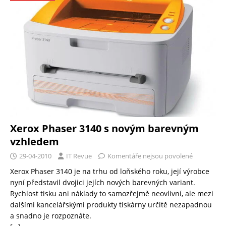
Xerox Phaser 3140 s novým barevným
vzhledem
29-04-2010
IT Revue
Komentáře nejsou povolené
Xerox Phaser 3140 je na trhu od loňského roku, její výrobce
nyní představil dvojici jejích nových barevných variant.
Rychlost tisku ani náklady to samozřejmě neovlivní, ale mezi
dalšími kancelářskými produkty tiskárny určitě nezapadnou
a snadno je rozpoznáte.