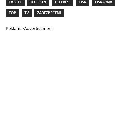
TABLET
TELEFON
TELEVIZE
TISK
TISKÁRNA
TOP
TV
ZABEZPEČENÍ
Reklama/Advertisement