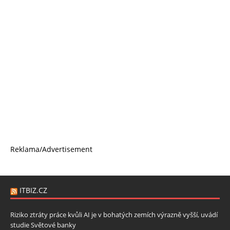
Reklama/Advertisement
ITBIZ.CZ
Riziko ztráty práce kvůli AI je v bohatých zemích výrazně vyšší, uvádí
studie Světové banky