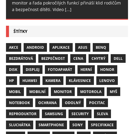
monitor a řada pokročilých funkcí přináší klid rodičům
a bezpečnost dítěti. Video
[...]
ŠTÍTKY
AKCE
ANDROID
APLIKACE
ASUS
BENQ
BEZDRÁTOVÁ
BEZPEČNOST
CENA
CHYTRÝ
DELL
DISK
DISPLEJ
FOTOAPARÁT
HERNÍ
HONOR
HP
HUAWEI
KAMERA
KLÁVESNICE
LENOVO
MOBIL
MOBILNÍ
MONITOR
MOTOROLA
MYŠ
NOTEBOOK
OCHRANA
ODOLNÝ
POCITAC
REPRODUKTOR
SAMSUNG
SECURITY
SLEVA
SLUCHÁTKA
SMARTPHONE
SONY
SPECIFIKACE