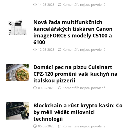
14-05-2025
Komentáře nejsou povolené
Nová řada multifunkčních
kancelářských tiskáren Canon
imageFORCE s modely C5100 a
6100
12-05-2025
Komentáře nejsou povolené
Domácí pec na pizzu Cuisinart
CPZ-120 promění vaši kuchyň na
italskou pizzerii
09-05-2025
Komentáře nejsou povolené
Blockchain a růst krypto kasin: Co
by měli vědět milovníci
technologií
06-05-2025
Komentáře nejsou povolené