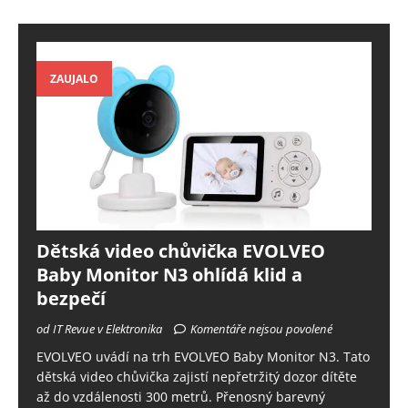
ZAUJALO
Dětská video chůvička EVOLVEO
Baby Monitor N3 ohlídá klid a
bezpečí
od IT Revue v Elektronika
Komentáře nejsou povolené
EVOLVEO uvádí na trh EVOLVEO Baby Monitor N3. Tato
dětská video chůvička zajistí nepřetržitý dozor dítěte
až do vzdálenosti 300 metrů. Přenosný barevný