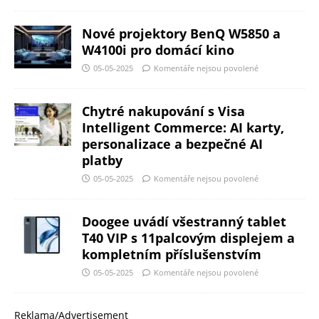
Nové projektory BenQ W5850 a
W4100i pro domácí kino
05-05-2025
Komentáře nejsou povolené
Chytré nakupování s Visa
Intelligent Commerce: AI karty,
personalizace a bezpečné AI
platby
05-05-2025
Komentáře nejsou povolené
Doogee uvádí všestranný tablet
T40 VIP s 11palcovým displejem a
kompletním příslušenstvím
05-05-2025
Komentáře nejsou povolené
Reklama/Advertisement