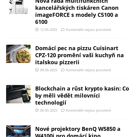
Nová řada multifunkčních
kancelářských tiskáren Canon
imageFORCE s modely C5100 a
6100
12-05-2025
Komentáře nejsou povolené
Domácí pec na pizzu Cuisinart
CPZ-120 promění vaši kuchyň na
italskou pizzerii
09-05-2025
Komentáře nejsou povolené
Blockchain a růst krypto kasin: Co
by měli vědět milovníci
technologií
06-05-2025
Komentáře nejsou povolené
Nové projektory BenQ W5850 a
W4100i pro domácí kino