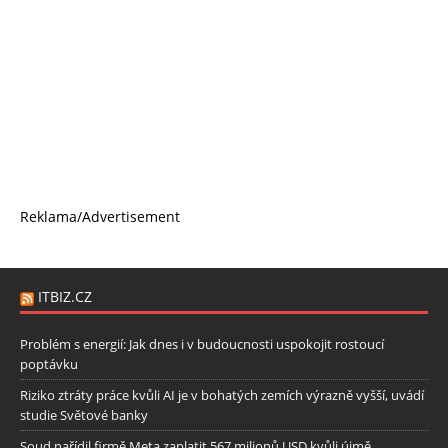
Reklama/Advertisement
ITBIZ.CZ
Problém s energií: Jak dnes i v budoucnosti uspokojit rostoucí
poptávku
Riziko ztráty práce kvůli AI je v bohatých zemích výrazně vyšší, uvádí
studie Světové banky
Soud nařídil firmě Meta zaplatit 567 milionů USD kvůli újmě