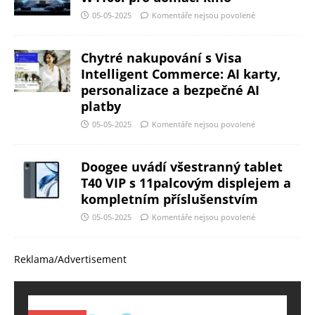
05-05-2025
Komentáře nejsou povolené
Chytré nakupování s Visa
Intelligent Commerce: AI karty,
personalizace a bezpečné AI
platby
05-05-2025
Komentáře nejsou povolené
Doogee uvádí všestranný tablet
T40 VIP s 11palcovým displejem a
kompletním příslušenstvím
05-05-2025
Komentáře nejsou povolené
Reklama/Advertisement