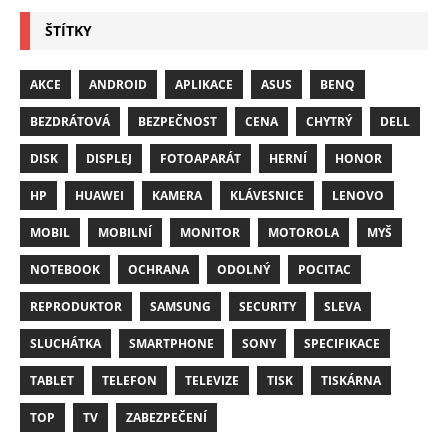
ŠTÍTKY
AKCE
ANDROID
APLIKACE
ASUS
BENQ
BEZDRÁTOVÁ
BEZPEČNOST
CENA
CHYTRÝ
DELL
DISK
DISPLEJ
FOTOAPARÁT
HERNÍ
HONOR
HP
HUAWEI
KAMERA
KLÁVESNICE
LENOVO
MOBIL
MOBILNÍ
MONITOR
MOTOROLA
MYŠ
NOTEBOOK
OCHRANA
ODOLNÝ
POCITAC
REPRODUKTOR
SAMSUNG
SECURITY
SLEVA
SLUCHÁTKA
SMARTPHONE
SONY
SPECIFIKACE
TABLET
TELEFON
TELEVIZE
TISK
TISKÁRNA
TOP
TV
ZABEZPEČENÍ