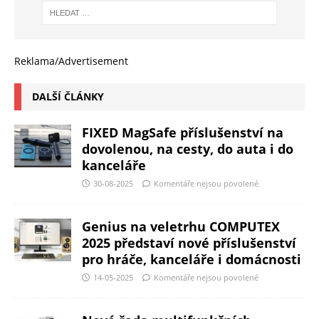
Reklama/Advertisement
DALŠÍ ČLÁNKY
FIXED MagSafe příslušenství na
dovolenou, na cesty, do auta i do
kanceláře
30-08-2025
Komentáře nejsou povolené
Genius na veletrhu COMPUTEX
2025 představí nové příslušenství
pro hráče, kanceláře i domácnosti
14-05-2025
Komentáře nejsou povolené