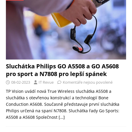
Sluchátka Philips GO A5508 a GO A5608
pro sport a N7808 pro lepší spánek
08-02-2023
IT Revue
Komentáře nejsou povolené
TP Vision uvádí nová True Wireless sluchátka A5508 a
sluchátka s otevřenou konstrukcí a technologií Bone
Conduction A5608. Současně představuje první sluchátka
Philips určená na spaní N7808. Sluchátka řady Go Sports:
A5508 a A5608 Společnost
[…]