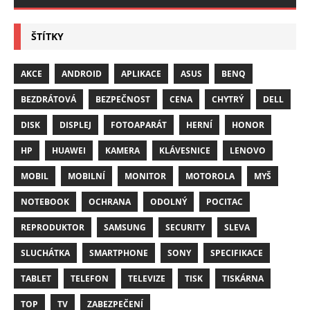
ŠTÍTKY
AKCE
ANDROID
APLIKACE
ASUS
BENQ
BEZDRÁTOVÁ
BEZPEČNOST
CENA
CHYTRÝ
DELL
DISK
DISPLEJ
FOTOAPARÁT
HERNÍ
HONOR
HP
HUAWEI
KAMERA
KLÁVESNICE
LENOVO
MOBIL
MOBILNÍ
MONITOR
MOTOROLA
MYŠ
NOTEBOOK
OCHRANA
ODOLNÝ
POCITAC
REPRODUKTOR
SAMSUNG
SECURITY
SLEVA
SLUCHÁTKA
SMARTPHONE
SONY
SPECIFIKACE
TABLET
TELEFON
TELEVIZE
TISK
TISKÁRNA
TOP
TV
ZABEZPEČENÍ