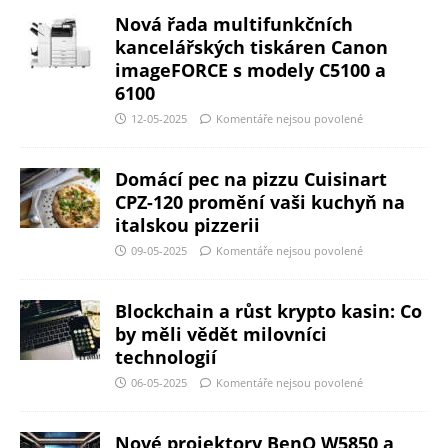
Nová řada multifunkčních
kancelářských tiskáren Canon
imageFORCE s modely C5100 a
6100
12-05-2025
Komentáře nejsou povolené
Domácí pec na pizzu Cuisinart
CPZ-120 promění vaši kuchyň na
italskou pizzerii
09-05-2025
Komentáře nejsou povolené
Blockchain a růst krypto kasin: Co
by měli vědět milovníci
technologií
06-05-2025
Komentáře nejsou povolené
Nové projektory BenQ W5850 a