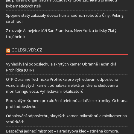
kybernetických rizik
Spojené státy zakázaly dovoz humanoidních robotů z Číny, Peking
se ohradil
Z rozvoje AI nejvíce těží San Francisco, New York a britský Zlatý
trojúhelník
GOLDSILVER.CZ
Vyhledávání odposlechu a skrytých kamer Obranně Technická
Prohlídka (OTP)
OTP Obranně Technická Prohlídka pro vyhledávání odposlechu
vozidla, skrytých kamer, odhalování elektronického sledování a
monitoringu vozu. Vyhledávání lokalizátorů.
Box s bílým šumem pro uložení telefonů a další elektroniky. Ochrana
proti odposlechu.
Odhalování odposlechu, skrytých kamer, mikrofonů a minikamer na
schůzkách.
Bezpečná jednací místnost – Faradayova klec – stíněná komora.