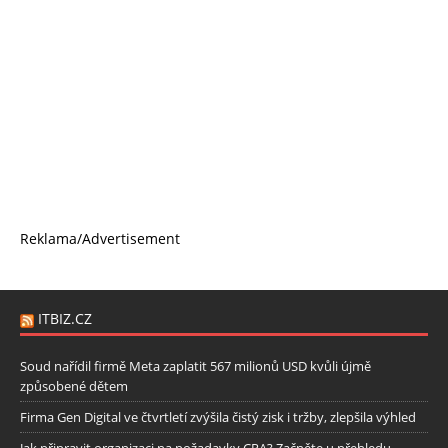
Reklama/Advertisement
ITBIZ.CZ
Soud nařídil firmě Meta zaplatit 567 milionů USD kvůli újmě
způsobené dětem
Firma Gen Digital ve čtvrtletí zvýšila čistý zisk i tržby, zlepšila výhled
Jak připravit organizaci na požadavky CRA? Začněte u přehledu