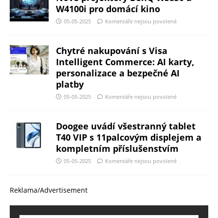
W4100i pro domácí kino
05-05-2025
Komentáře nejsou povolené
Chytré nakupování s Visa
Intelligent Commerce: AI karty,
personalizace a bezpečné AI
platby
05-05-2025
Komentáře nejsou povolené
Doogee uvádí všestranný tablet
T40 VIP s 11palcovým displejem a
kompletním příslušenstvím
05-05-2025
Komentáře nejsou povolené
Reklama/Advertisement