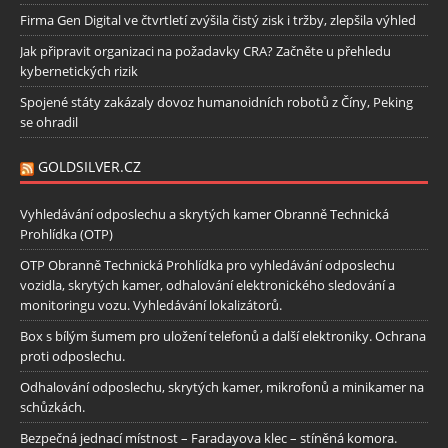
Firma Gen Digital ve čtvrtletí zvýšila čistý zisk i tržby, zlepšila výhled
Jak připravit organizaci na požadavky CRA? Začněte u přehledu
kybernetických rizik
Spojené státy zakázaly dovoz humanoidních robotů z Číny, Peking
se ohradil
GOLDSILVER.CZ
Vyhledávání odposlechu a skrytých kamer Obranně Technická
Prohlídka (OTP)
OTP Obranně Technická Prohlídka pro vyhledávání odposlechu
vozidla, skrytých kamer, odhalování elektronického sledování a
monitoringu vozu. Vyhledávání lokalizátorů.
Box s bílým šumem pro uložení telefonů a další elektroniky. Ochrana
proti odposlechu.
Odhalování odposlechu, skrytých kamer, mikrofonů a minikamer na
schůzkách.
Bezpečná jednací místnost – Faradayova klec – stíněná komora.