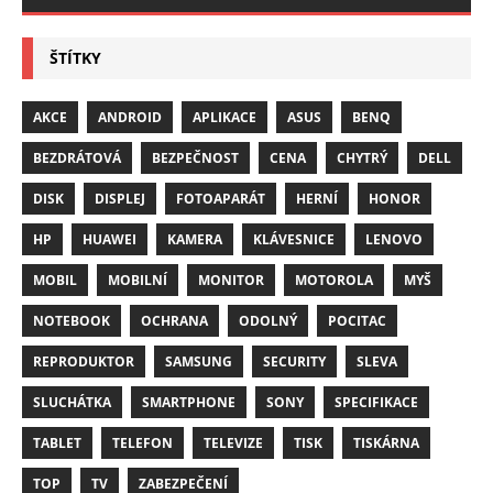
ŠTÍTKY
AKCE
ANDROID
APLIKACE
ASUS
BENQ
BEZDRÁTOVÁ
BEZPEČNOST
CENA
CHYTRÝ
DELL
DISK
DISPLEJ
FOTOAPARÁT
HERNÍ
HONOR
HP
HUAWEI
KAMERA
KLÁVESNICE
LENOVO
MOBIL
MOBILNÍ
MONITOR
MOTOROLA
MYŠ
NOTEBOOK
OCHRANA
ODOLNÝ
POCITAC
REPRODUKTOR
SAMSUNG
SECURITY
SLEVA
SLUCHÁTKA
SMARTPHONE
SONY
SPECIFIKACE
TABLET
TELEFON
TELEVIZE
TISK
TISKÁRNA
TOP
TV
ZABEZPEČENÍ