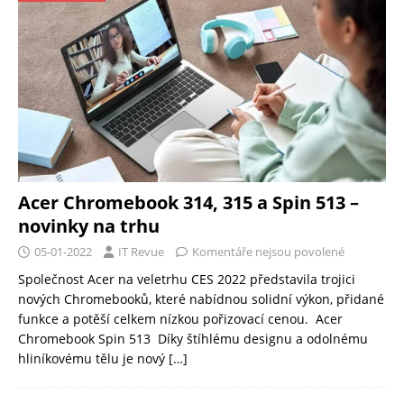
Acer Chromebook 314, 315 a Spin 513 –
novinky na trhu
05-01-2022
IT Revue
Komentáře nejsou povolené
Společnost Acer na veletrhu CES 2022 představila trojici
nových Chromebooků, které nabídnou solidní výkon, přidané
funkce a potěší celkem nízkou pořizovací cenou. Acer
Chromebook Spin 513 Díky štíhlému designu a odolnému
hliníkovému tělu je nový
[…]