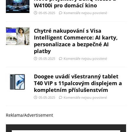
W4100i pro domácí kino
05-05-2025
Komentáře nejsou povolené
Chytré nakupování s Visa
Intelligent Commerce: AI karty,
personalizace a bezpečné AI
platby
05-05-2025
Komentáře nejsou povolené
Doogee uvádí všestranný tablet
T40 VIP s 11palcovým displejem a
kompletním příslušenstvím
05-05-2025
Komentáře nejsou povolené
Reklama/Advertisement