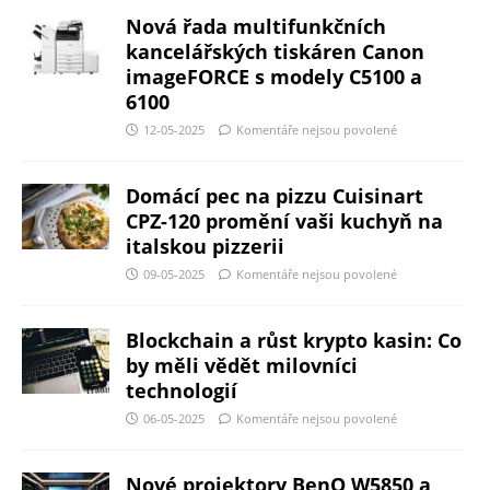
Nová řada multifunkčních
kancelářských tiskáren Canon
imageFORCE s modely C5100 a
6100
12-05-2025
Komentáře nejsou povolené
Domácí pec na pizzu Cuisinart
CPZ-120 promění vaši kuchyň na
italskou pizzerii
09-05-2025
Komentáře nejsou povolené
Blockchain a růst krypto kasin: Co
by měli vědět milovníci
technologií
06-05-2025
Komentáře nejsou povolené
Nové projektory BenQ W5850 a