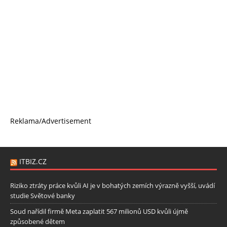
Reklama/Advertisement
ITBIZ.CZ
Riziko ztráty práce kvůli AI je v bohatých zemích výrazně vyšší, uvádí
studie Světové banky
Soud nařídil firmě Meta zaplatit 567 milionů USD kvůli újmě
způsobené dětem