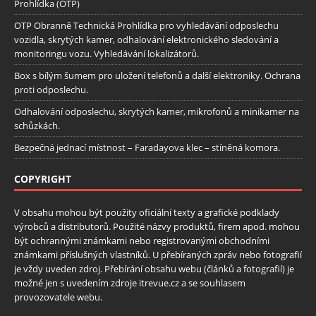
Prohlídka (OTP)
OTP Obranně Technická Prohlídka pro vyhledávání odposlechu
vozidla, skrytých kamer, odhalování elektronického sledování a
monitoringu vozu. Vyhledávání lokalizátorů.
Box s bílým šumem pro uložení telefonů a další elektroniky. Ochrana
proti odposlechu.
Odhalování odposlechu, skrytých kamer, mikrofonů a minikamer na
schůzkách.
Bezpečná jednací místnost – Faradayova klec – stíněná komora.
COPYRIGHT
V obsahu mohou být použity oficiální texty a grafické podklady
výrobců a distributorů. Použité názvy produktů, firem apod. mohou
být ochrannými známkami nebo registrovanými obchodními
známkami příslušných vlastníků. U přebíraných zpráv nebo fotografií
je vždy uveden zdroj. Přebírání obsahu webu (článků a fotografií) je
možné jen s uvedením zdroje itrevue.cz a se souhlasem
provozovatele webu.