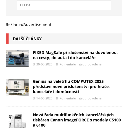
Reklama/Advertisement
DALŠÍ ČLÁNKY
FIXED MagSafe příslušenství na dovolenou,
na cesty, do auta i do kanceláře
30-08-2025
Komentáře nejsou povolené
Genius na veletrhu COMPUTEX 2025
představí nové příslušenství pro hráče,
kanceláře i domácnosti
14-05-2025
Komentáře nejsou povolené
Nová řada multifunkčních kancelářských
tiskáren Canon imageFORCE s modely C5100
a 6100