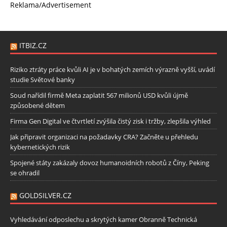
Reklama/Advertisement
ITBIZ.CZ
Riziko ztráty práce kvůli AI je v bohatých zemích výrazně vyšší, uvádí
studie Světové banky
Soud nařídil firmě Meta zaplatit 567 milionů USD kvůli újmě
způsobené dětem
Firma Gen Digital ve čtvrtletí zvýšila čistý zisk i tržby, zlepšila výhled
Jak připravit organizaci na požadavky CRA? Začněte u přehledu
kybernetických rizik
Spojené státy zakázaly dovoz humanoidních robotů z Číny, Peking
se ohradil
GOLDSILVER.CZ
Vyhledávání odposlechu a skrytých kamer Obranně Technická