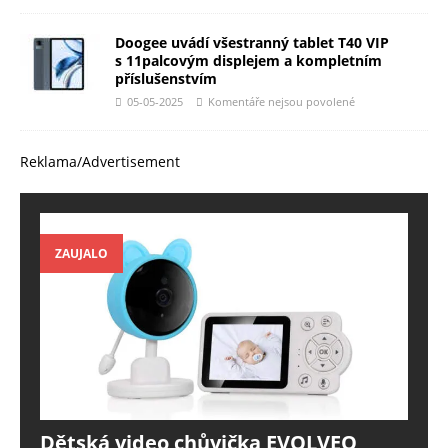
Doogee uvádí všestranný tablet T40 VIP
s 11palcovým displejem a kompletním
příslušenstvím
05-05-2025
Komentáře nejsou povolené
Reklama/Advertisement
ZAUJALO
Dětská video chůvička EVOLVEO