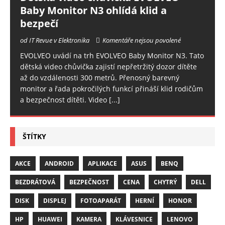
Baby Monitor N3 ohlídá klid a
bezpečí
od IT Revue v Elektronika
Komentáře nejsou povolené
EVOLVEO uvádí na trh EVOLVEO Baby Monitor N3. Tato
dětská video chůvička zajistí nepřetržitý dozor dítěte
až do vzdálenosti 300 metrů. Přenosný barevný
monitor a řada pokročilých funkcí přináší klid rodičům
a bezpečnost dítěti. Video
[...]
ŠTÍTKY
AKCE
ANDROID
APLIKACE
ASUS
BENQ
BEZDRÁTOVÁ
BEZPEČNOST
CENA
CHYTRÝ
DELL
DISK
DISPLEJ
FOTOAPARÁT
HERNÍ
HONOR
HP
HUAWEI
KAMERA
KLÁVESNICE
LENOVO