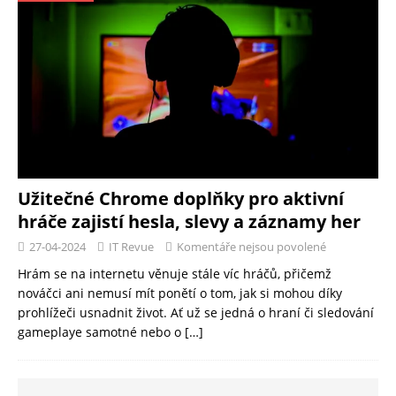
Užitečné Chrome doplňky pro aktivní
hráče zajistí hesla, slevy a záznamy her
27-04-2024
IT Revue
Komentáře nejsou povolené
Hrám se na internetu věnuje stále víc hráčů, přičemž
nováčci ani nemusí mít ponětí o tom, jak si mohou díky
prohlížeči usnadnit život. Ať už se jedná o hraní či sledování
gameplaye samotné nebo o
[…]