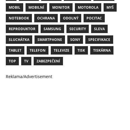
MOBIL
MOBILNÍ
MONITOR
MOTOROLA
MYŠ
NOTEBOOK
OCHRANA
ODOLNÝ
POCITAC
REPRODUKTOR
SAMSUNG
SECURITY
SLEVA
SLUCHÁTKA
SMARTPHONE
SONY
SPECIFIKACE
TABLET
TELEFON
TELEVIZE
TISK
TISKÁRNA
TOP
TV
ZABEZPEČENÍ
Reklama/Advertisement