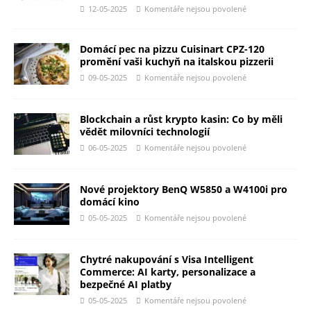
12-05-2025
Komentáře nejsou povolené
Domácí pec na pizzu Cuisinart CPZ-120
promění vaši kuchyň na italskou pizzerii
09-05-2025
Komentáře nejsou povolené
Blockchain a růst krypto kasin: Co by měli
vědět milovníci technologií
06-05-2025
Komentáře nejsou povolené
Nové projektory BenQ W5850 a W4100i pro
domácí kino
05-05-2025
Komentáře nejsou povolené
Chytré nakupování s Visa Intelligent
Commerce: AI karty, personalizace a
bezpečné AI platby
05-05-2025
Komentáře nejsou povolené