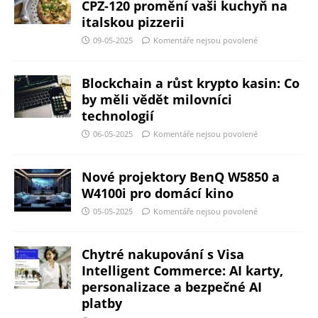
CPZ-120 promění vaši kuchyň na
italskou pizzerii
09-05-2025
Komentáře nejsou povolené
Blockchain a růst krypto kasin: Co
by měli vědět milovníci
technologií
06-05-2025
Komentáře nejsou povolené
Nové projektory BenQ W5850 a
W4100i pro domácí kino
05-05-2025
Komentáře nejsou povolené
Chytré nakupování s Visa
Intelligent Commerce: AI karty,
personalizace a bezpečné AI
platby