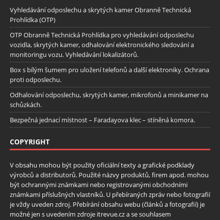
Vyhledávání odposlechu a skrytých kamer Obranně Technická
Prohlídka (OTP)
OTP Obranně Technická Prohlídka pro vyhledávání odposlechu
vozidla, skrytých kamer, odhalování elektronického sledování a
monitoringu vozu. Vyhledávání lokalizátorů.
Box s bílým šumem pro uložení telefonů a další elektroniky. Ochrana
proti odposlechu.
Odhalování odposlechu, skrytých kamer, mikrofonů a minikamer na
schůzkách.
Bezpečná jednací místnost – Faradayova klec – stíněná komora.
COPYRIGHT
V obsahu mohou být použity oficiální texty a grafické podklady
výrobců a distributorů. Použité názvy produktů, firem apod. mohou
být ochrannými známkami nebo registrovanými obchodními
známkami příslušných vlastníků. U přebíraných zpráv nebo fotografií
je vždy uveden zdroj. Přebírání obsahu webu (článků a fotografií) je
možné jen s uvedením zdroje itrevue.cz a se souhlasem