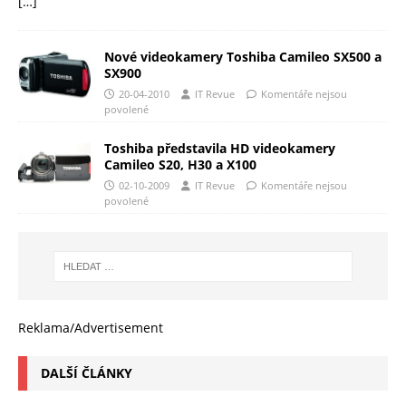
[…]
Nové videokamery Toshiba Camileo SX500 a
SX900
20-04-2010
IT Revue
Komentáře nejsou
povolené
Toshiba představila HD videokamery
Camileo S20, H30 a X100
02-10-2009
IT Revue
Komentáře nejsou
povolené
Reklama/Advertisement
DALŠÍ ČLÁNKY