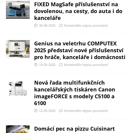
FIXED MagSafe příslušenství na
dovolenou, na cesty, do auta i do
kanceláře
30-08-2025
Komentáře nejsou povolené
Genius na veletrhu COMPUTEX
2025 představí nové příslušenství
pro hráče, kanceláře i domácnosti
14-05-2025
Komentáře nejsou povolené
Nová řada multifunkčních
kancelářských tiskáren Canon
imageFORCE s modely C5100 a
6100
12-05-2025
Komentáře nejsou povolené
Domácí pec na pizzu Cuisinart