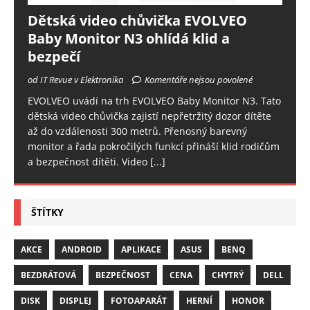
Dětská video chůvička EVOLVEO
Baby Monitor N3 ohlídá klid a
bezpečí
od IT Revue v Elektronika
Komentáře nejsou povolené
EVOLVEO uvádí na trh EVOLVEO Baby Monitor N3. Tato
dětská video chůvička zajistí nepřetržitý dozor dítěte
až do vzdálenosti 300 metrů. Přenosný barevný
monitor a řada pokročilých funkcí přináší klid rodičům
a bezpečnost dítěti. Video
[...]
ŠTÍTKY
AKCE
ANDROID
APLIKACE
ASUS
BENQ
BEZDRÁTOVÁ
BEZPEČNOST
CENA
CHYTRÝ
DELL
DISK
DISPLEJ
FOTOAPARÁT
HERNÍ
HONOR