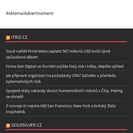
Reklama/Advertisement
ITBIZ.CZ
Soud nařídil firmě Meta zaplatit 567 milionů USD kvůli újmě
způsobené dětem
Firma Gen Digital ve čtvrtletí zvýšila čistý zisk i tržby, zlepšila výhled
Jak připravit organizaci na požadavky CRA? Začněte u přehledu
kybernetických rizik
Spojené státy zakázaly dovoz humanoidních robotů z Číny, Peking
se ohradil
Z rozvoje AI nejvíce těží San Francisco, New York a britský Zlatý
trojúhelník
GOLDSILVER.CZ