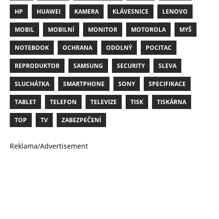
HP
HUAWEI
KAMERA
KLÁVESNICE
LENOVO
MOBIL
MOBILNÍ
MONITOR
MOTOROLA
MYŠ
NOTEBOOK
OCHRANA
ODOLNÝ
POCITAC
REPRODUKTOR
SAMSUNG
SECURITY
SLEVA
SLUCHÁTKA
SMARTPHONE
SONY
SPECIFIKACE
TABLET
TELEFON
TELEVIZE
TISK
TISKÁRNA
TOP
TV
ZABEZPEČENÍ
Reklama/Advertisement