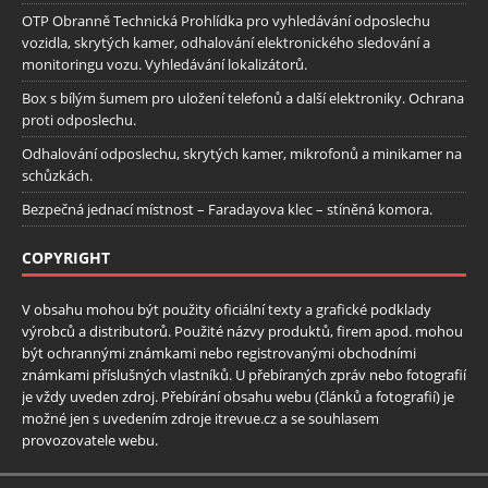
OTP Obranně Technická Prohlídka pro vyhledávání odposlechu
vozidla, skrytých kamer, odhalování elektronického sledování a
monitoringu vozu. Vyhledávání lokalizátorů.
Box s bílým šumem pro uložení telefonů a další elektroniky. Ochrana
proti odposlechu.
Odhalování odposlechu, skrytých kamer, mikrofonů a minikamer na
schůzkách.
Bezpečná jednací místnost – Faradayova klec – stíněná komora.
COPYRIGHT
V obsahu mohou být použity oficiální texty a grafické podklady
výrobců a distributorů. Použité názvy produktů, firem apod. mohou
být ochrannými známkami nebo registrovanými obchodními
známkami příslušných vlastníků. U přebíraných zpráv nebo fotografií
je vždy uveden zdroj. Přebírání obsahu webu (článků a fotografií) je
možné jen s uvedením zdroje itrevue.cz a se souhlasem
provozovatele webu.