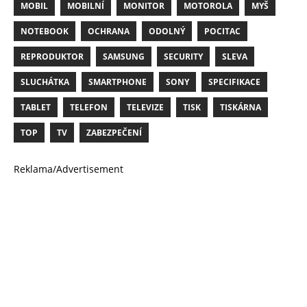
MOBIL
MOBILNÍ
MONITOR
MOTOROLA
MYŠ
NOTEBOOK
OCHRANA
ODOLNÝ
POCITAC
REPRODUKTOR
SAMSUNG
SECURITY
SLEVA
SLUCHÁTKA
SMARTPHONE
SONY
SPECIFIKACE
TABLET
TELEFON
TELEVIZE
TISK
TISKÁRNA
TOP
TV
ZABEZPEČENÍ
Reklama/Advertisement