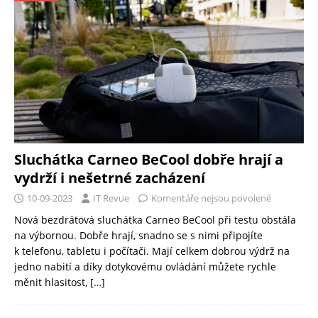
Sluchátka Carneo BeCool dobře hrají a
vydrží i nešetrné zacházení
10-09-2023
IT Revue
Komentáře nejsou povolené
Nová bezdrátová sluchátka Carneo BeCool při testu obstála
na výbornou. Dobře hrají, snadno se s nimi připojíte
k telefonu, tabletu i počítači. Mají celkem dobrou výdrž na
jedno nabití a díky dotykovému ovládání můžete rychle
měnit hlasitost,
[…]