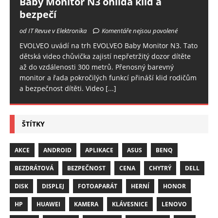
Baby Monitor N3 ohlídá klid a
bezpečí
od IT Revue v Elektronika
Komentáře nejsou povolené
EVOLVEO uvádí na trh EVOLVEO Baby Monitor N3. Tato
dětská video chůvička zajistí nepřetržitý dozor dítěte
až do vzdálenosti 300 metrů. Přenosný barevný
monitor a řada pokročilých funkcí přináší klid rodičům
a bezpečnost dítěti. Video
[...]
ŠTÍTKY
AKCE
ANDROID
APLIKACE
ASUS
BENQ
BEZDRÁTOVÁ
BEZPEČNOST
CENA
CHYTRÝ
DELL
DISK
DISPLEJ
FOTOAPARÁT
HERNÍ
HONOR
HP
HUAWEI
KAMERA
KLÁVESNICE
LENOVO