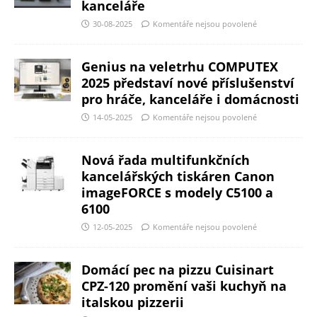
kanceláře
30-08-2025
Komentáře nejsou povolené
Genius na veletrhu COMPUTEX
2025 představí nové příslušenství
pro hráče, kanceláře i domácnosti
14-05-2025
Komentáře nejsou povolené
Nová řada multifunkčních
kancelářských tiskáren Canon
imageFORCE s modely C5100 a
6100
12-05-2025
Komentáře nejsou povolené
Domácí pec na pizzu Cuisinart
CPZ-120 promění vaši kuchyň na
italskou pizzerii