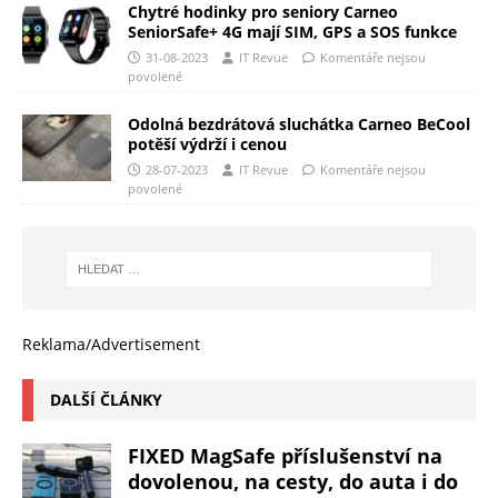
Chytré hodinky pro seniory Carneo
SeniorSafe+ 4G mají SIM, GPS a SOS funkce
31-08-2023
IT Revue
Komentáře nejsou
povolené
Odolná bezdrátová sluchátka Carneo BeCool
potěší výdrží i cenou
28-07-2023
IT Revue
Komentáře nejsou
povolené
Reklama/Advertisement
DALŠÍ ČLÁNKY
FIXED MagSafe příslušenství na
dovolenou, na cesty, do auta i do