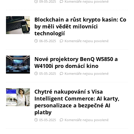
09-05-2025
Komentáře nejsou povolené
Blockchain a růst krypto kasin: Co
by měli vědět milovníci
technologií
06-05-2025
Komentáře nejsou povolené
Nové projektory BenQ W5850 a
W4100i pro domácí kino
05-05-2025
Komentáře nejsou povolené
Chytré nakupování s Visa
Intelligent Commerce: AI karty,
personalizace a bezpečné AI
platby
05-05-2025
Komentáře nejsou povolené