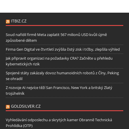
ITBIZ.CZ
Soud nařídil firmě Meta zaplatit 567 milionů USD kvůli újmě
způsobené dětem
Firma Gen Digital ve čtvrtletí zvýšila čistý zisk i tržby, zlepšila výhled
Jak připravit organizaci na požadavky CRA? Začněte u přehledu
kybernetických rizik
Spojené státy zakázaly dovoz humanoidních robotů z Číny, Peking
se ohradil
Z rozvoje AI nejvíce těží San Francisco, New York a britský Zlatý
trojúhelník
GOLDSILVER.CZ
Vyhledávání odposlechu a skrytých kamer Obranně Technická
Prohlídka (OTP)