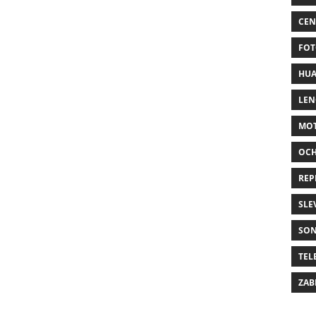
CEN
FOT
HUA
LE
MO
OC
REP
SLE
SO
TEL
ZAB