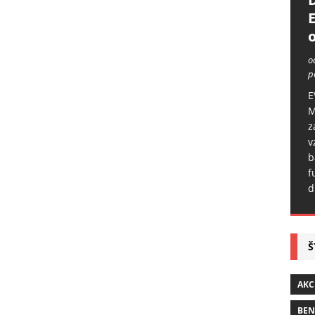
o
o
p
E
M
z
v
b
f
d
Š
AKC
BE