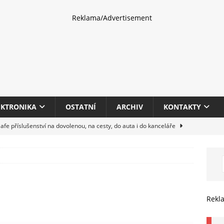
Reklama/Advertisement
EKTRONIKA
OSTATNÍ
ARCHIV
KONTAKTY
fe příslušenství na dovolenou, na cesty, do auta i do kanceláře
eletrhu COMPUTEX 2025 představí nové příslušenství pro hráče,
HARDWARE
multifunkčních kancelářských tiskáren Canon imageFORCE s modely
Rekl
E