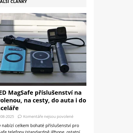
ALŠÍ ČLÁNKY
ED MagSafe příslušenství na
olenou, na cesty, do auta i do
celáře
-08-2025
Komentáře nejsou povolené
 nabízí celkem bohaté příslušenství pro
fe telefony (standardně iPhone, ostatní