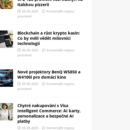
italskou pizzerii
09-05-2025
Komentáře nejsou
povolené
Blockchain a růst krypto kasin:
Co by měli vědět milovníci
technologií
06-05-2025
Komentáře nejsou
povolené
Nové projektory BenQ W5850 a
W4100i pro domácí kino
05-05-2025
Komentáře nejsou
povolené
Chytré nakupování s Visa
Intelligent Commerce: AI karty,
personalizace a bezpečné AI
platby
05-05-2025
Komentáře nejsou