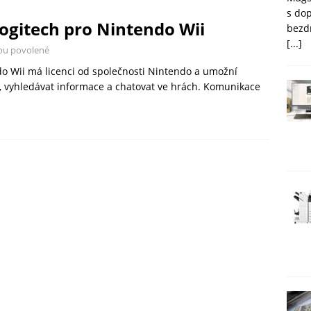
s do
ogitech pro Nintendo Wii
bezd
[...]
ou povolené
do Wii má licenci od společnosti Nintendo a umožní
i, vyhledávat informace a chatovat ve hrách. Komunikace