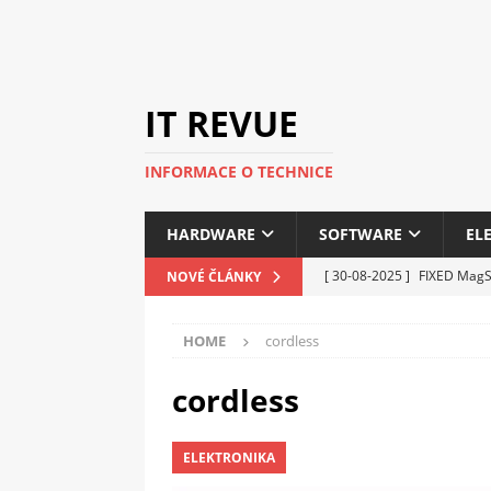
IT REVUE
INFORMACE O TECHNICE
HARDWARE
SOFTWARE
EL
[ 30-08-2025 ]
FIXED MagSa
NOVÉ ČLÁNKY
ELEKTRONIKA
HOME
cordless
[ 14-05-2025 ]
Genius na v
kanceláře i domácnosti
cordless
[ 12-05-2025 ]
Nová řada 
ELEKTRONIKA
C5100 a 6100
PERIFERI