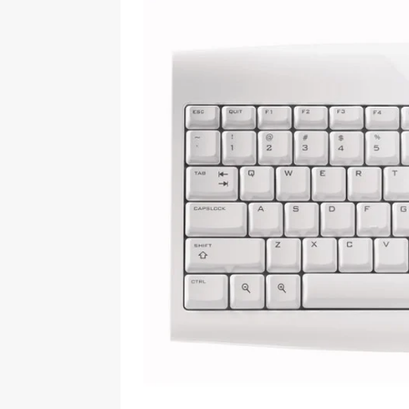
[ 09-05-2025 ]
Domácí pec 
pizzerii
OSTATNÍ
[ 06-05-2025 ]
Blockchain a
SOFTWARE