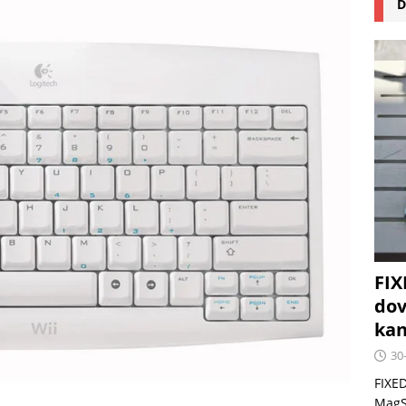
D
na pizzu Cuisinart CPZ-120 promění vaši kuchyň na italskou
 růst krypto kasin: Co by měli vědět milovníci technologií
FIX
dov
kan
30
FIXED
MagSa