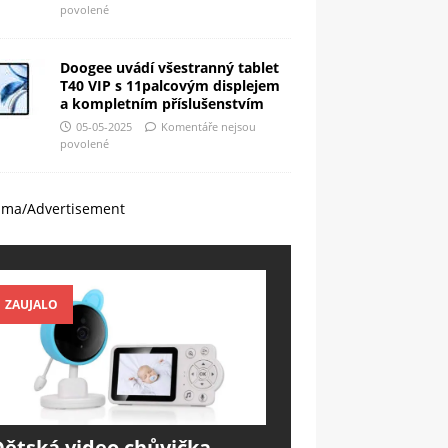
povolené
Doogee uvádí všestranný tablet
T40 VIP s 11palcovým displejem
a kompletním příslušenstvím
05-05-2025
Komentáře nejsou
povolené
ama/Advertisement
ZAUJALO
Dětská video chůvička