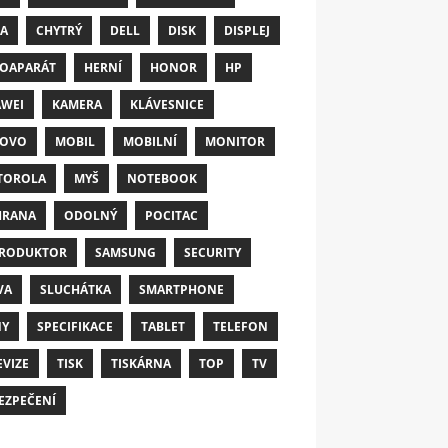
A
CHYTRÝ
DELL
DISK
DISPLEJ
OAPARÁT
HERNÍ
HONOR
HP
WEI
KAMERA
KLÁVESNICE
NOVO
MOBIL
MOBILNÍ
MONITOR
TOROLA
MYŠ
NOTEBOOK
HRANA
ODOLNÝ
POCITAC
RODUKTOR
SAMSUNG
SECURITY
VA
SLUCHÁTKA
SMARTPHONE
NY
SPECIFIKACE
TABLET
TELEFON
EVIZE
TISK
TISKÁRNA
TOP
TV
EZPEČENÍ