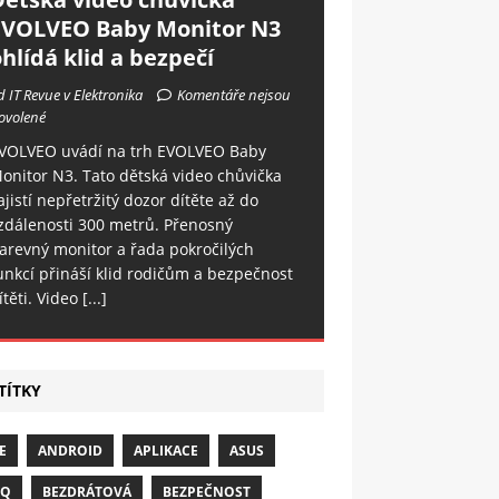
EVOLVEO Baby Monitor N3
hlídá klid a bezpečí
d IT Revue v Elektronika
Komentáře nejsou
ovolené
VOLVEO uvádí na trh EVOLVEO Baby
onitor N3. Tato dětská video chůvička
ajistí nepřetržitý dozor dítěte až do
zdálenosti 300 metrů. Přenosný
arevný monitor a řada pokročilých
unkcí přináší klid rodičům a bezpečnost
ítěti. Video
[...]
TÍTKY
E
ANDROID
APLIKACE
ASUS
NQ
BEZDRÁTOVÁ
BEZPEČNOST