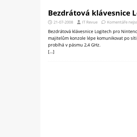
Bezdrátová klávesnice L
21-07-2008
IT Revue
Komentáře nejs
Bezdrátová klávesnice Logitech pro Ninten
majitelům konzole lépe komunikovat po sít
probíhá v pásmu 2,4 GHz.
[…]