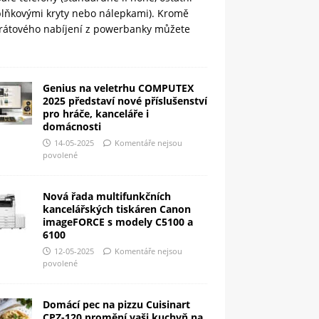
plňkovými kryty nebo nálepkami). Kromě
rátového nabíjení z powerbanky můžete
Genius na veletrhu COMPUTEX
2025 představí nové příslušenství
pro hráče, kanceláře i
domácnosti
14-05-2025
Komentáře nejsou
povolené
Nová řada multifunkčních
kancelářských tiskáren Canon
imageFORCE s modely C5100 a
6100
12-05-2025
Komentáře nejsou
povolené
Domácí pec na pizzu Cuisinart
CPZ-120 promění vaši kuchyň na