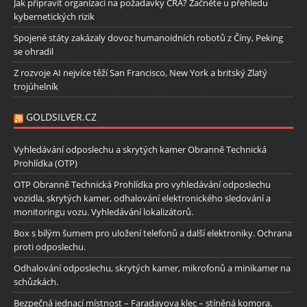
Jak připravit organizaci na požadavky CRA? Začněte u přehledu
kybernetických rizik
Spojené státy zakázaly dovoz humanoidních robotů z Číny, Peking
se ohradil
Z rozvoje AI nejvíce těží San Francisco, New York a britský Zlatý
trojúhelník
GOLDSILVER.CZ
Vyhledávání odposlechu a skrytých kamer Obranně Technická
Prohlídka (OTP)
OTP Obranně Technická Prohlídka pro vyhledávání odposlechu
vozidla, skrytých kamer, odhalování elektronického sledování a
monitoringu vozu. Vyhledávání lokalizátorů.
Box s bílým šumem pro uložení telefonů a další elektroniky. Ochrana
proti odposlechu.
Odhalování odposlechu, skrytých kamer, mikrofonů a minikamer na
schůzkách.
Bezpečná jednací místnost – Faradayova klec – stíněná komora.