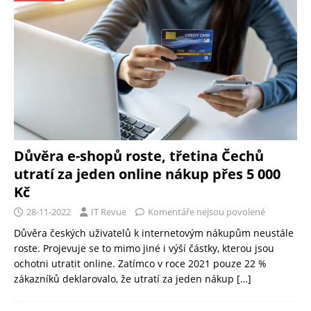
Důvěra e-shopů roste, třetina Čechů
utratí za jeden online nákup přes 5 000
Kč
28-11-2022
IT Revue
Komentáře nejsou povolené
Důvěra českých uživatelů k internetovým nákupům neustále
roste. Projevuje se to mimo jiné i výší částky, kterou jsou
ochotni utratit online. Zatímco v roce 2021 pouze 22 %
zákazníků deklarovalo, že utratí za jeden nákup
[…]