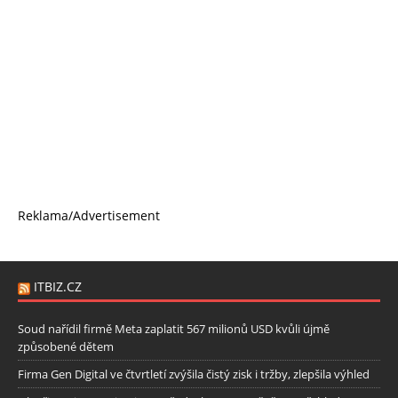
Reklama/Advertisement
ITBIZ.CZ
Soud nařídil firmě Meta zaplatit 567 milionů USD kvůli újmě
způsobené dětem
Firma Gen Digital ve čtvrtletí zvýšila čistý zisk i tržby, zlepšila výhled