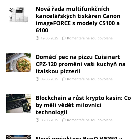
Nová řada multifunkčních
kancelářských tiskáren Canon
imageFORCE s modely C5100 a
6100
12-05-2025
Komentáře nejsou povolené
Domácí pec na pizzu Cuisinart
CPZ-120 promění vaši kuchyň na
italskou pizzerii
09-05-2025
Komentáře nejsou povolené
Blockchain a růst krypto kasin: Co
by měli vědět milovníci
technologií
06-05-2025
Komentáře nejsou povolené
Nové projektory BenQ W5850 a