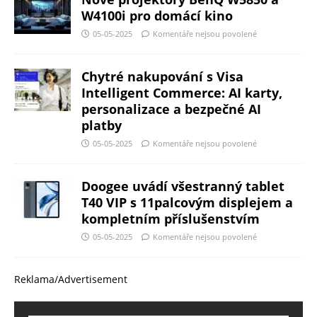
W4100i pro domácí kino
05-05-2025
Komentáře nejsou povolené
Chytré nakupování s Visa
Intelligent Commerce: AI karty,
personalizace a bezpečné AI
platby
05-05-2025
Komentáře nejsou povolené
Doogee uvádí všestranný tablet
T40 VIP s 11palcovým displejem a
kompletním příslušenstvím
05-05-2025
Komentáře nejsou povolené
Reklama/Advertisement