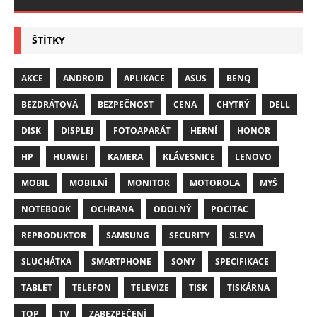
ŠTÍTKY
AKCE
ANDROID
APLIKACE
ASUS
BENQ
BEZDRÁTOVÁ
BEZPEČNOST
CENA
CHYTRÝ
DELL
DISK
DISPLEJ
FOTOAPARÁT
HERNÍ
HONOR
HP
HUAWEI
KAMERA
KLÁVESNICE
LENOVO
MOBIL
MOBILNÍ
MONITOR
MOTOROLA
MYŠ
NOTEBOOK
OCHRANA
ODOLNÝ
POCITAC
REPRODUKTOR
SAMSUNG
SECURITY
SLEVA
SLUCHÁTKA
SMARTPHONE
SONY
SPECIFIKACE
TABLET
TELEFON
TELEVIZE
TISK
TISKÁRNA
TOP
TV
ZABEZPEČENÍ