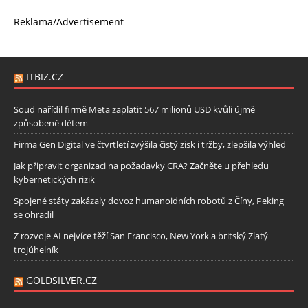
Reklama/Advertisement
ITBIZ.CZ
Soud nařídil firmě Meta zaplatit 567 milionů USD kvůli újmě
způsobené dětem
Firma Gen Digital ve čtvrtletí zvýšila čistý zisk i tržby, zlepšila výhled
Jak připravit organizaci na požadavky CRA? Začněte u přehledu
kybernetických rizik
Spojené státy zakázaly dovoz humanoidních robotů z Číny, Peking
se ohradil
Z rozvoje AI nejvíce těží San Francisco, New York a britský Zlatý
trojúhelník
GOLDSILVER.CZ