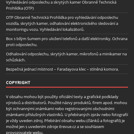
Vyhledávání odposlechu a skrytých kamer Obranně Technická
Prohlídka (OTP)
OTP Obranně Technická Prohlídka pro vyhledávání odposlechu
vozidla, skrytých kamer, odhalování elektronického sledování a
monitoringu vozu. Vyhledávání lokalizátorů.
Box s bílým šumem pro uložení telefonů a další elektroniky. Ochrana
proti odposlechu.
Odhalování odposlechu, skrytých kamer, mikrofonů a minikamer na
schůzkách.
Bezpečná jednací místnost – Faradayova klec – stíněná komora.
COPYRIGHT
V obsahu mohou být použity oficiální texty a grafické podklady
výrobců a distributorů. Použité názvy produktů, firem apod. mohou
být ochrannými známkami nebo registrovanými obchodními
známkami příslušných vlastníků. U přebíraných zpráv nebo fotografií
je vždy uveden zdroj. Přebírání obsahu webu (článků a fotografií) je
možné jen s uvedením zdroje itrevue.cz a se souhlasem
provozovatele webu.