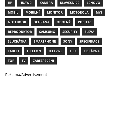
HP
HUAWEI
KAMERA
KLÁVESNICE
LENOVO
MOBIL
MOBILNÍ
MONITOR
MOTOROLA
MYŠ
NOTEBOOK
OCHRANA
ODOLNÝ
POCITAC
REPRODUKTOR
SAMSUNG
SECURITY
SLEVA
SLUCHÁTKA
SMARTPHONE
SONY
SPECIFIKACE
TABLET
TELEFON
TELEVIZE
TISK
TISKÁRNA
TOP
TV
ZABEZPEČENÍ
Reklama/Advertisement