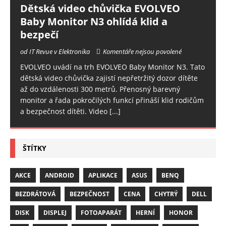
Dětská video chůvička EVOLVEO
Baby Monitor N3 ohlídá klid a
bezpečí
od IT Revue v Elektronika
Komentáře nejsou povolené
EVOLVEO uvádí na trh EVOLVEO Baby Monitor N3. Tato
dětská video chůvička zajistí nepřetržitý dozor dítěte
až do vzdálenosti 300 metrů. Přenosný barevný
monitor a řada pokročilých funkcí přináší klid rodičům
a bezpečnost dítěti. Video
[...]
ŠTÍTKY
AKCE
ANDROID
APLIKACE
ASUS
BENQ
BEZDRÁTOVÁ
BEZPEČNOST
CENA
CHYTRÝ
DELL
DISK
DISPLEJ
FOTOAPARÁT
HERNÍ
HONOR