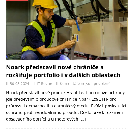
Noark představil nové chrániče a
rozšiřuje portfolio i v dalších oblastech
30-08-2024
IT Revue
Komentáře nejsou povolené
Noark představil nové produkty v oblasti proudové ochrany.
Jde především o proudové chrániče Noark Ex9L-H F pro
průmysl i domácnosti a chráničový modul Ex9ML poskytující
ochranu proti reziduálnímu proudu. Došlo také k rozšíření
dosavadního portfolia u motorových
[…]