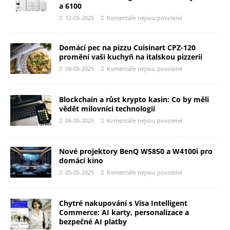
a 6100
12-05-2025
Komentáře nejsou povolené
Domácí pec na pizzu Cuisinart CPZ-120
promění vaši kuchyň na italskou pizzerii
09-05-2025
Komentáře nejsou povolené
Blockchain a růst krypto kasin: Co by měli
vědět milovníci technologií
06-05-2025
Komentáře nejsou povolené
Nové projektory BenQ W5850 a W4100i pro
domácí kino
05-05-2025
Komentáře nejsou povolené
Chytré nakupování s Visa Intelligent
Commerce: AI karty, personalizace a
bezpečné AI platby