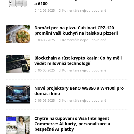
a 6100
12-05-2025
Komentáře nejsou povolené
Domácí pec na pizzu Cuisinart CPZ-120
promění vaši kuchyň na italskou pizzerii
09-05-2025
Komentáře nejsou povolené
Blockchain a růst krypto kasin: Co by měli
vědět milovníci technologií
06-05-2025
Komentáře nejsou povolené
Nové projektory BenQ W5850 a W4100i pro
domácí kino
05-05-2025
Komentáře nejsou povolené
Chytré nakupování s Visa Intelligent
Commerce: AI karty, personalizace a
bezpečné AI platby