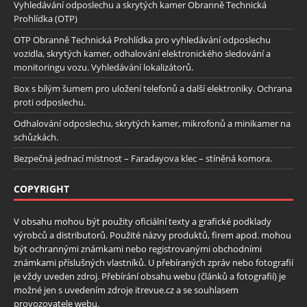
Vyhledávání odposlechu a skrytých kamer Obranně Technická
Prohlídka (OTP)
OTP Obranně Technická Prohlídka pro vyhledávání odposlechu
vozidla, skrytých kamer, odhalování elektronického sledování a
monitoringu vozu. Vyhledávání lokalizátorů.
Box s bílým šumem pro uložení telefonů a další elektroniky. Ochrana
proti odposlechu.
Odhalování odposlechu, skrytých kamer, mikrofonů a minikamer na
schůzkách.
Bezpečná jednací místnost – Faradayova klec – stíněná komora.
COPYRIGHT
V obsahu mohou být použity oficiální texty a grafické podklady
výrobců a distributorů. Použité názvy produktů, firem apod. mohou
být ochrannými známkami nebo registrovanými obchodními
známkami příslušných vlastníků. U přebíraných zpráv nebo fotografií
je vždy uveden zdroj. Přebírání obsahu webu (článků a fotografií) je
možné jen s uvedením zdroje itrevue.cz a se souhlasem
provozovatele webu.