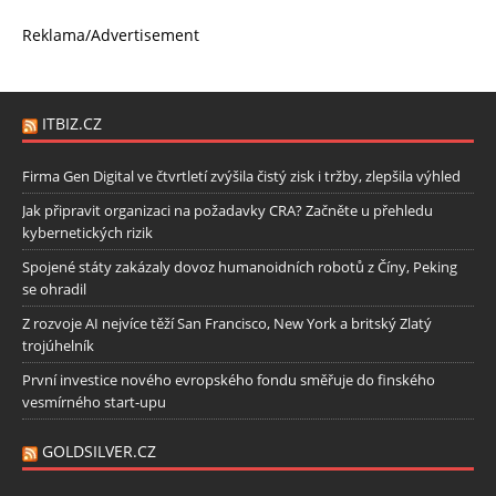
Reklama/Advertisement
ITBIZ.CZ
Firma Gen Digital ve čtvrtletí zvýšila čistý zisk i tržby, zlepšila výhled
Jak připravit organizaci na požadavky CRA? Začněte u přehledu
kybernetických rizik
Spojené státy zakázaly dovoz humanoidních robotů z Číny, Peking
se ohradil
Z rozvoje AI nejvíce těží San Francisco, New York a britský Zlatý
trojúhelník
První investice nového evropského fondu směřuje do finského
vesmírného start-upu
GOLDSILVER.CZ