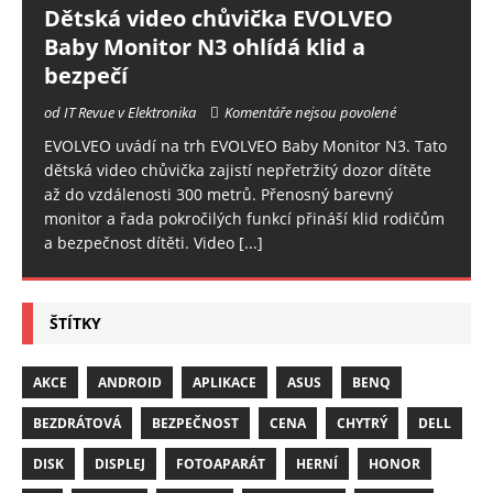
Dětská video chůvička EVOLVEO
Baby Monitor N3 ohlídá klid a
bezpečí
od IT Revue v Elektronika
Komentáře nejsou povolené
EVOLVEO uvádí na trh EVOLVEO Baby Monitor N3. Tato
dětská video chůvička zajistí nepřetržitý dozor dítěte
až do vzdálenosti 300 metrů. Přenosný barevný
monitor a řada pokročilých funkcí přináší klid rodičům
a bezpečnost dítěti. Video
[...]
ŠTÍTKY
AKCE
ANDROID
APLIKACE
ASUS
BENQ
BEZDRÁTOVÁ
BEZPEČNOST
CENA
CHYTRÝ
DELL
DISK
DISPLEJ
FOTOAPARÁT
HERNÍ
HONOR