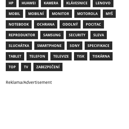
HP
HUAWEI
KAMERA
KLÁVESNICE
LENOVO
MOBIL
MOBILNÍ
MONITOR
MOTOROLA
MYŠ
NOTEBOOK
OCHRANA
ODOLNÝ
POCITAC
REPRODUKTOR
SAMSUNG
SECURITY
SLEVA
SLUCHÁTKA
SMARTPHONE
SONY
SPECIFIKACE
TABLET
TELEFON
TELEVIZE
TISK
TISKÁRNA
TOP
TV
ZABEZPEČENÍ
Reklama/Advertisement