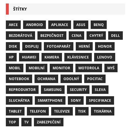
ŠTÍTKY
AKCE
ANDROID
APLIKACE
ASUS
BENQ
BEZDRÁTOVÁ
BEZPEČNOST
CENA
CHYTRÝ
DELL
DISK
DISPLEJ
FOTOAPARÁT
HERNÍ
HONOR
HP
HUAWEI
KAMERA
KLÁVESNICE
LENOVO
MOBIL
MOBILNÍ
MONITOR
MOTOROLA
MYŠ
NOTEBOOK
OCHRANA
ODOLNÝ
POCITAC
REPRODUKTOR
SAMSUNG
SECURITY
SLEVA
SLUCHÁTKA
SMARTPHONE
SONY
SPECIFIKACE
TABLET
TELEFON
TELEVIZE
TISK
TISKÁRNA
TOP
TV
ZABEZPEČENÍ