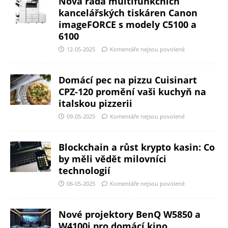
Nová řada multifunkčních
kancelářských tiskáren Canon
imageFORCE s modely C5100 a
6100
12-05-2025
Komentáře nejsou povolené
Domácí pec na pizzu Cuisinart
CPZ-120 promění vaši kuchyň na
italskou pizzerii
09-05-2025
Komentáře nejsou povolené
Blockchain a růst krypto kasin: Co
by měli vědět milovníci
technologií
06-05-2025
Komentáře nejsou povolené
Nové projektory BenQ W5850 a
W4100i pro domácí kino