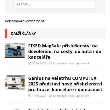
Reklama/Advertisement
DALŠÍ ČLÁNKY
FIXED MagSafe příslušenství na
dovolenou, na cesty, do auta i do
kanceláře
30-08-2025
Komentáře nejsou povolené
Genius na veletrhu COMPUTEX
2025 představí nové příslušenství
pro hráče, kanceláře i domácnosti
14-05-2025
Komentáře nejsou povolené