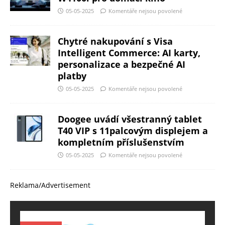
05-05-2025
Komentáře nejsou povolené
Chytré nakupování s Visa
Intelligent Commerce: AI karty,
personalizace a bezpečné AI
platby
05-05-2025
Komentáře nejsou povolené
Doogee uvádí všestranný tablet
T40 VIP s 11palcovým displejem a
kompletním příslušenstvím
05-05-2025
Komentáře nejsou povolené
Reklama/Advertisement