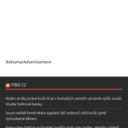
Reklama/Advertisement
ITBIZ.CZ
Riziko ztráty práce kvůli AI je v bohatých zemích výrazně vyšší, uvádí
studie Světové banky
Soud nařídil firmě Meta zaplatit 567 milionů USD kvůli újmě
způsobené dětem
Firma Gen Digital ve čtvrtletí zvýšila čistý zisk i tržby, zlepšila výhled