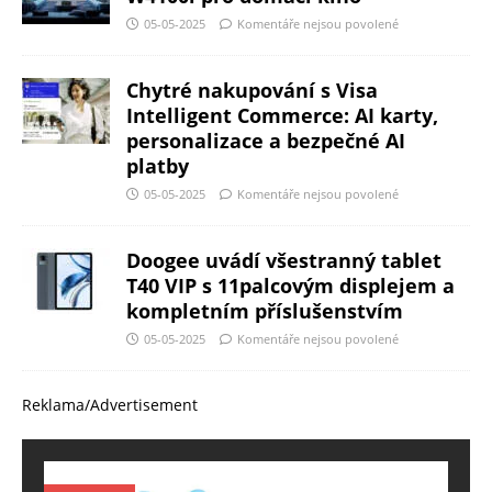
05-05-2025
Komentáře nejsou povolené
Chytré nakupování s Visa
Intelligent Commerce: AI karty,
personalizace a bezpečné AI
platby
05-05-2025
Komentáře nejsou povolené
Doogee uvádí všestranný tablet
T40 VIP s 11palcovým displejem a
kompletním příslušenstvím
05-05-2025
Komentáře nejsou povolené
Reklama/Advertisement