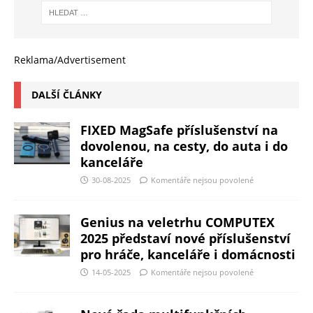
Reklama/Advertisement
DALŠÍ ČLÁNKY
FIXED MagSafe příslušenství na
dovolenou, na cesty, do auta i do
kanceláře
30-08-2025
Komentáře nejsou povolené
Genius na veletrhu COMPUTEX
2025 představí nové příslušenství
pro hráče, kanceláře i domácnosti
14-05-2025
Komentáře nejsou povolené