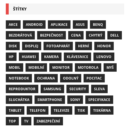
ŠTÍTKY
AKCE
ANDROID
APLIKACE
ASUS
BENQ
BEZDRÁTOVÁ
BEZPEČNOST
CENA
CHYTRÝ
DELL
DISK
DISPLEJ
FOTOAPARÁT
HERNÍ
HONOR
HP
HUAWEI
KAMERA
KLÁVESNICE
LENOVO
MOBIL
MOBILNÍ
MONITOR
MOTOROLA
MYŠ
NOTEBOOK
OCHRANA
ODOLNÝ
POCITAC
REPRODUKTOR
SAMSUNG
SECURITY
SLEVA
SLUCHÁTKA
SMARTPHONE
SONY
SPECIFIKACE
TABLET
TELEFON
TELEVIZE
TISK
TISKÁRNA
TOP
TV
ZABEZPEČENÍ