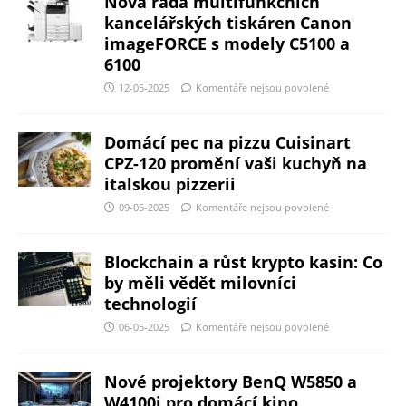
Nová řada multifunkčních
kancelářských tiskáren Canon
imageFORCE s modely C5100 a
6100
12-05-2025
Komentáře nejsou povolené
Domácí pec na pizzu Cuisinart
CPZ-120 promění vaši kuchyň na
italskou pizzerii
09-05-2025
Komentáře nejsou povolené
Blockchain a růst krypto kasin: Co
by měli vědět milovníci
technologií
06-05-2025
Komentáře nejsou povolené
Nové projektory BenQ W5850 a
W4100i pro domácí kino