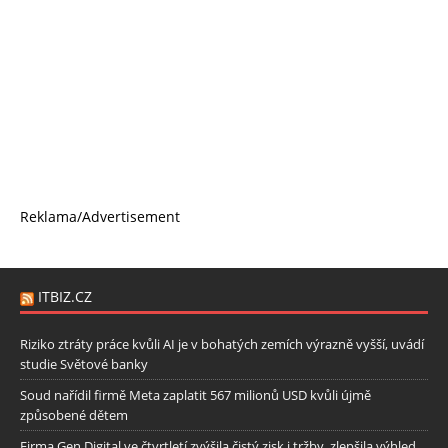
Reklama/Advertisement
ITBIZ.CZ
Riziko ztráty práce kvůli AI je v bohatých zemích výrazně vyšší, uvádí
studie Světové banky
Soud nařídil firmě Meta zaplatit 567 milionů USD kvůli újmě
způsobené dětem
Firma Gen Digital ve čtvrtletí zvýšila čistý zisk i tržby, zlepšila výhled