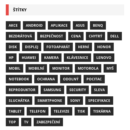
ŠTÍTKY
AKCE
ANDROID
APLIKACE
ASUS
BENQ
BEZDRÁTOVÁ
BEZPEČNOST
CENA
CHYTRÝ
DELL
DISK
DISPLEJ
FOTOAPARÁT
HERNÍ
HONOR
HP
HUAWEI
KAMERA
KLÁVESNICE
LENOVO
MOBIL
MOBILNÍ
MONITOR
MOTOROLA
MYŠ
NOTEBOOK
OCHRANA
ODOLNÝ
POCITAC
REPRODUKTOR
SAMSUNG
SECURITY
SLEVA
SLUCHÁTKA
SMARTPHONE
SONY
SPECIFIKACE
TABLET
TELEFON
TELEVIZE
TISK
TISKÁRNA
TOP
TV
ZABEZPEČENÍ