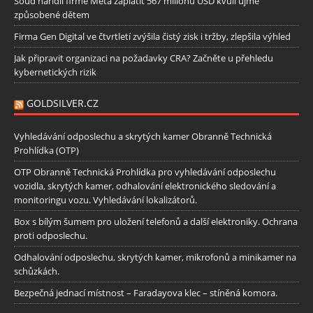
Soud nařídil firmě Meta zaplatit 567 milionů USD kvůli újmě
způsobené dětem
Firma Gen Digital ve čtvrtletí zvýšila čistý zisk i tržby, zlepšila výhled
Jak připravit organizaci na požadavky CRA? Začněte u přehledu
kybernetických rizik
GOLDSILVER.CZ
Vyhledávání odposlechu a skrytých kamer Obranně Technická
Prohlídka (OTP)
OTP Obranně Technická Prohlídka pro vyhledávání odposlechu
vozidla, skrytých kamer, odhalování elektronického sledování a
monitoringu vozu. Vyhledávání lokalizátorů.
Box s bílým šumem pro uložení telefonů a další elektroniky. Ochrana
proti odposlechu.
Odhalování odposlechu, skrytých kamer, mikrofonů a minikamer na
schůzkách.
Bezpečná jednací místnost – Faradayova klec – stíněná komora.