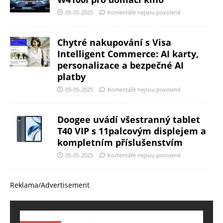
05-05-2025
Komentáře nejsou povolené
Chytré nakupování s Visa
Intelligent Commerce: AI karty,
personalizace a bezpečné AI
platby
05-05-2025
Komentáře nejsou povolené
Doogee uvádí všestranný tablet
T40 VIP s 11palcovým displejem a
kompletním příslušenstvím
05-05-2025
Komentáře nejsou povolené
Reklama/Advertisement