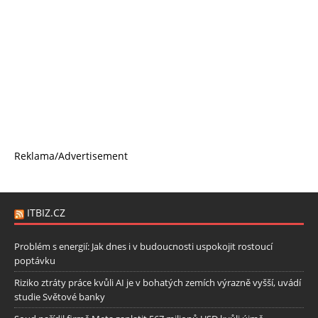
Reklama/Advertisement
ITBIZ.CZ
Problém s energií: Jak dnes i v budoucnosti uspokojit rostoucí
poptávku
Riziko ztráty práce kvůli AI je v bohatých zemích výrazně vyšší, uvádí
studie Světové banky