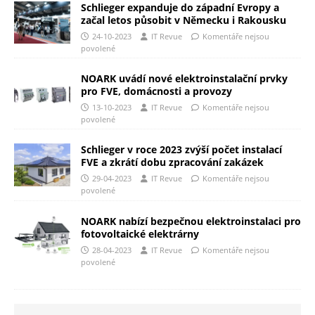
Schlieger expanduje do západní Evropy a
začal letos působit v Německu i Rakousku
24-10-2023
IT Revue
Komentáře nejsou
povolené
NOARK uvádí nové elektroinstalační prvky
pro FVE, domácnosti a provozy
13-10-2023
IT Revue
Komentáře nejsou
povolené
Schlieger v roce 2023 zvýší počet instalací
FVE a zkrátí dobu zpracování zakázek
29-04-2023
IT Revue
Komentáře nejsou
povolené
NOARK nabízí bezpečnou elektroinstalaci pro
fotovoltaické elektrárny
28-04-2023
IT Revue
Komentáře nejsou
povolené