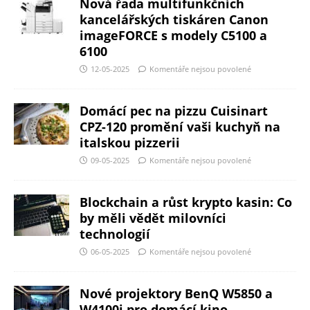
Nová řada multifunkčních
kancelářských tiskáren Canon
imageFORCE s modely C5100 a
6100
12-05-2025
Komentáře nejsou povolené
Domácí pec na pizzu Cuisinart
CPZ-120 promění vaši kuchyň na
italskou pizzerii
09-05-2025
Komentáře nejsou povolené
Blockchain a růst krypto kasin: Co
by měli vědět milovníci
technologií
06-05-2025
Komentáře nejsou povolené
Nové projektory BenQ W5850 a
W4100i pro domácí kino