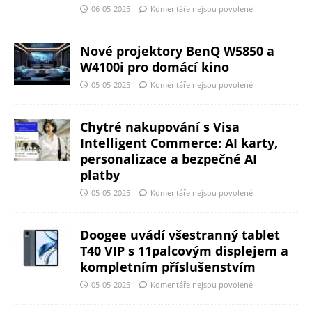
06-05-2025
Komentáře nejsou povolené
Nové projektory BenQ W5850 a
W4100i pro domácí kino
05-05-2025
Komentáře nejsou povolené
Chytré nakupování s Visa
Intelligent Commerce: AI karty,
personalizace a bezpečné AI
platby
05-05-2025
Komentáře nejsou povolené
Doogee uvádí všestranný tablet
T40 VIP s 11palcovým displejem a
kompletním příslušenstvím
05-05-2025
Komentáře nejsou povolené