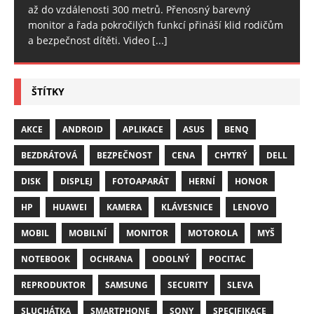
až do vzdálenosti 300 metrů. Přenosný barevný
monitor a řada pokročilých funkcí přináší klid rodičům
a bezpečnost dítěti. Video
[...]
ŠTÍTKY
AKCE
ANDROID
APLIKACE
ASUS
BENQ
BEZDRÁTOVÁ
BEZPEČNOST
CENA
CHYTRÝ
DELL
DISK
DISPLEJ
FOTOAPARÁT
HERNÍ
HONOR
HP
HUAWEI
KAMERA
KLÁVESNICE
LENOVO
MOBIL
MOBILNÍ
MONITOR
MOTOROLA
MYŠ
NOTEBOOK
OCHRANA
ODOLNÝ
POCITAC
REPRODUKTOR
SAMSUNG
SECURITY
SLEVA
SLUCHÁTKA
SMARTPHONE
SONY
SPECIFIKACE