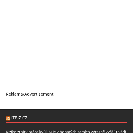
Reklama/Advertisement
ITBIZ.CZ
Riziko ztráty práce kvůli AI je v bohatých zemích výrazně vyšší, uvádí