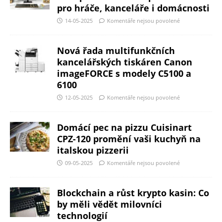
pro hráče, kanceláře i domácnosti
14-05-2025
Komentáře nejsou povolené
Nová řada multifunkčních
kancelářských tiskáren Canon
imageFORCE s modely C5100 a
6100
12-05-2025
Komentáře nejsou povolené
Domácí pec na pizzu Cuisinart
CPZ-120 promění vaši kuchyň na
italskou pizzerii
09-05-2025
Komentáře nejsou povolené
Blockchain a růst krypto kasin: Co
by měli vědět milovníci
technologií