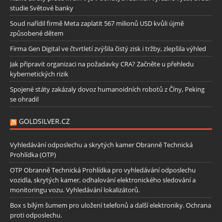
studie Světové banky
Soud nařídil firmě Meta zaplatit 567 milionů USD kvůli újmě
způsobené dětem
Firma Gen Digital ve čtvrtletí zvýšila čistý zisk i tržby, zlepšila výhled
Jak připravit organizaci na požadavky CRA? Začněte u přehledu
kybernetických rizik
Spojené státy zakázaly dovoz humanoidních robotů z Číny, Peking
se ohradil
GOLDSILVER.CZ
Vyhledávání odposlechu a skrytých kamer Obranně Technická
Prohlídka (OTP)
OTP Obranně Technická Prohlídka pro vyhledávání odposlechu
vozidla, skrytých kamer, odhalování elektronického sledování a
monitoringu vozu. Vyhledávání lokalizátorů.
Box s bílým šumem pro uložení telefonů a další elektroniky. Ochrana
proti odposlechu.