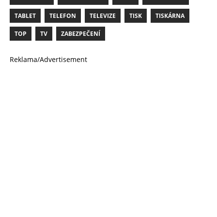
TABLET
TELEFON
TELEVIZE
TISK
TISKÁRNA
TOP
TV
ZABEZPEČENÍ
Reklama/Advertisement