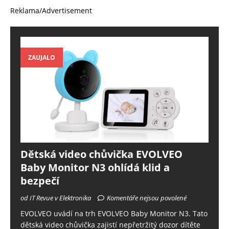
Reklama/Advertisement
ZAUJALO
Dětská video chůvička EVOLVEO
Baby Monitor N3 ohlídá klid a
bezpečí
od IT Revue v Elektronika
Komentáře nejsou povolené
EVOLVEO uvádí na trh EVOLVEO Baby Monitor N3. Tato
dětská video chůvička zajistí nepřetržitý dozor dítěte