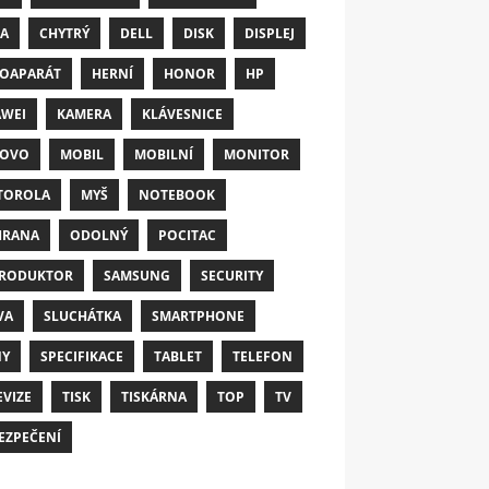
A
CHYTRÝ
DELL
DISK
DISPLEJ
OAPARÁT
HERNÍ
HONOR
HP
WEI
KAMERA
KLÁVESNICE
NOVO
MOBIL
MOBILNÍ
MONITOR
TOROLA
MYŠ
NOTEBOOK
HRANA
ODOLNÝ
POCITAC
RODUKTOR
SAMSUNG
SECURITY
VA
SLUCHÁTKA
SMARTPHONE
NY
SPECIFIKACE
TABLET
TELEFON
EVIZE
TISK
TISKÁRNA
TOP
TV
EZPEČENÍ