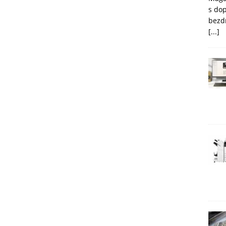
s do
bezd
[...]