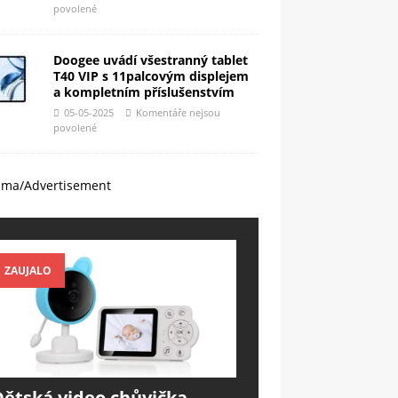
povolené
Doogee uvádí všestranný tablet
T40 VIP s 11palcovým displejem
a kompletním příslušenstvím
05-05-2025
Komentáře nejsou
povolené
ama/Advertisement
ZAUJALO
Dětská video chůvička