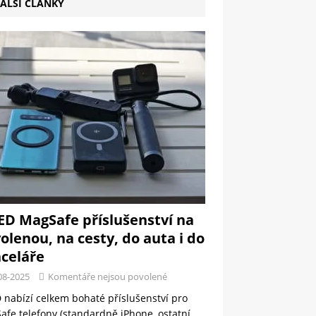
ALŠÍ ČLÁNKY
ED MagSafe příslušenství na
olenou, na cesty, do auta i do
celáře
08-2025
Komentáře nejsou povolené
 nabízí celkem bohaté příslušenství pro
fe telefony (standardně iPhone, ostatní