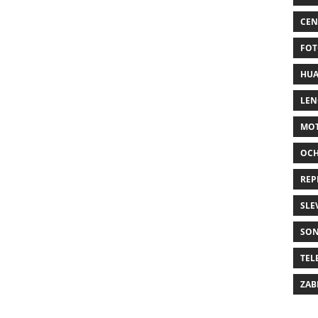
CEN
FOT
HUA
LE
MO
OC
REP
SLE
SO
TEL
ZAB