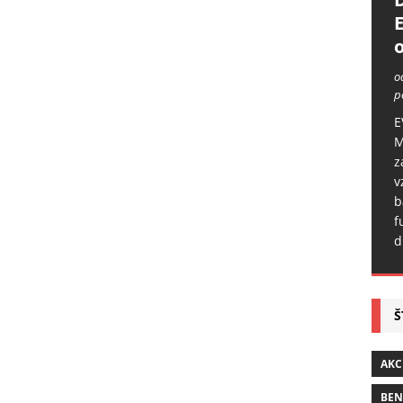
o
o
p
E
M
z
v
b
f
d
Š
AKC
BE