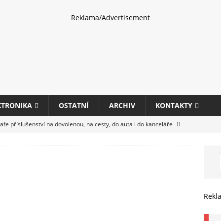
Reklama/Advertisement
KTRONIKA
OSTATNÍ
ARCHIV
KONTAKTY
fe příslušenství na dovolenou, na cesty, do auta i do kanceláře
eletrhu COMPUTEX 2025 představí nové příslušenství pro hráče,
HARDWARE
ultifunkčních kancelářských tiskáren Canon imageFORCE s modely
Rekl
E