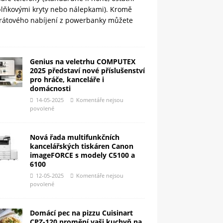
plňkovými kryty nebo nálepkami). Kromě
rátového nabíjení z powerbanky můžete
Genius na veletrhu COMPUTEX
2025 představí nové příslušenství
pro hráče, kanceláře i
domácnosti
14-05-2025
Komentáře nejsou
povolené
Nová řada multifunkčních
kancelářských tiskáren Canon
imageFORCE s modely C5100 a
6100
12-05-2025
Komentáře nejsou
povolené
Domácí pec na pizzu Cuisinart
CPZ-120 promění vaši kuchyň na