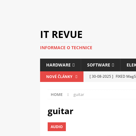
IT REVUE
INFORMACE O TECHNICE
HARDWARE
SOFTWARE
ELE
[ 30-08-2025 ]
FIXED MagSa
NOVÉ ČLÁNKY
ELEKTRONIKA
HOME
guitar
[ 14-05-2025 ]
Genius na v
kanceláře i domácnosti
guitar
[ 12-05-2025 ]
Nová řada m
AUDIO
C5100 a 6100
PERIFERI