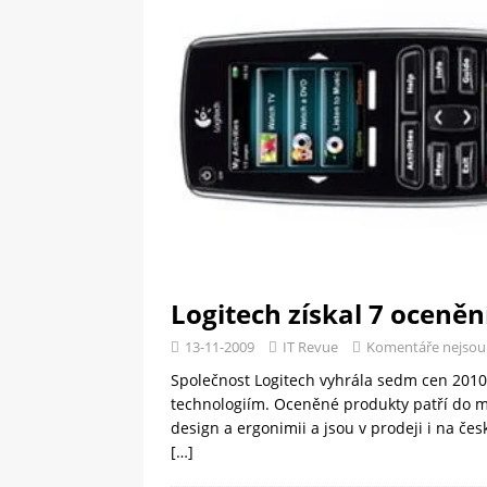
[ 09-05-2025 ]
Domácí pec 
OSTATNÍ
[ 06-05-2025 ]
Blockchain a
SOFTWARE
Logitech získal 7 oceněn
13-11-2009
IT Revue
Komentáře nejsou
Společnost Logitech vyhrála sedm cen 2010
technologiím. Oceněné produkty patří do mez
design a ergonimii a jsou v prodeji i na če
[…]