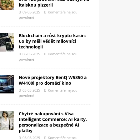
italskou pizzerii
09-05-2025
Komentáře nejsou
povolené
Blockchain a růst krypto kasin:
Co by měli vědět milovníci
technologií
06-05-2025
Komentáře nejsou
povolené
Nové projektory BenQ W5850 a
W4100i pro domácí kino
05-05-2025
Komentáře nejsou
povolené
Chytré nakupování s Visa
Intelligent Commerce: AI karty,
personalizace a bezpečné AI
platby
05-05-2025
Komentáře nejsou