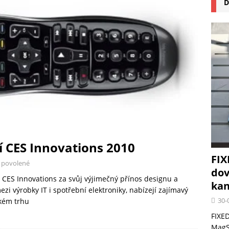
D
na pizzu Cuisinart CPZ-120 promění vaši kuchyň na italskou pizzerii
 růst krypto kasin: Co by měli vědět milovníci technologií
í CES Innovations 2010
FIX
 povolené
dov
 CES Innovations za svůj výjimečný přínos designu a
kan
i výrobky IT i spotřební elektroniky, nabízejí zajímavý
30-
ském trhu
FIXED
MagSa