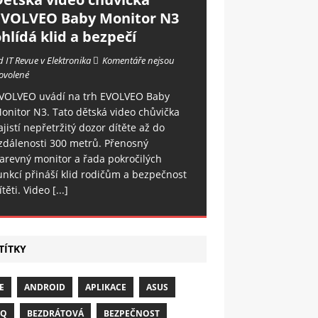
EVOLVEO Baby Monitor N3
hlídá klid a bezpečí
d IT Revue v Elektronika
Komentáře nejsou
ovolené
VOLVEO uvádí na trh EVOLVEO Baby
onitor N3. Tato dětská video chůvička
ajistí nepřetržitý dozor dítěte až do
zdálenosti 300 metrů. Přenosný
arevný monitor a řada pokročilých
unkcí přináší klid rodičům a bezpečnost
ítěti. Video
[...]
TÍTKY
E
ANDROID
APLIKACE
ASUS
NQ
BEZDRÁTOVÁ
BEZPEČNOST