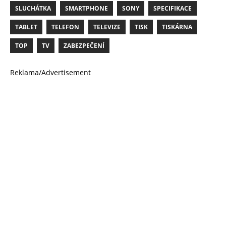
SLUCHÁTKA
SMARTPHONE
SONY
SPECIFIKACE
TABLET
TELEFON
TELEVIZE
TISK
TISKÁRNA
TOP
TV
ZABEZPEČENÍ
Reklama/Advertisement