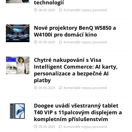
technologií
06-05-2025
Komentáře nejsou povolené
Nové projektory BenQ W5850 a
W4100i pro domácí kino
05-05-2025
Komentáře nejsou povolené
Chytré nakupování s Visa
Intelligent Commerce: AI karty,
personalizace a bezpečné AI
platby
05-05-2025
Komentáře nejsou povolené
Doogee uvádí všestranný tablet
T40 VIP s 11palcovým displejem a
kompletním příslušenstvím
05-05-2025
Komentáře nejsou povolené