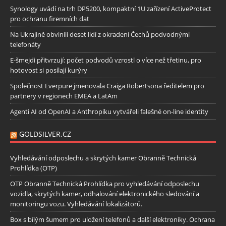
Synology uvádí na trh DP5200, kompaktní 1U zařízení ActiveProtect
pro ochranu firemních dat
Na Ukrajině obvinili deset lidí z okradení Čechů podvodnými
telefonáty
E-šmejdi přitvrzují: počet podvodů vzrostl o více než třetinu, pro
hotovost si posílají kurýry
Společnost Everpure jmenovala Craiga Robertsona ředitelem pro
partnery v regionech EMEA a LatAm
Agenti AI od OpenAI a Anthropiku vytvářeli falešné on-line identity
GOLDSILVER.CZ
Vyhledávání odposlechu a skrytých kamer Obranně Technická
Prohlídka (OTP)
OTP Obranně Technická Prohlídka pro vyhledávání odposlechu
vozidla, skrytých kamer, odhalování elektronického sledování a
monitoringu vozu. Vyhledávání lokalizátorů.
Box s bílým šumem pro uložení telefonů a další elektroniky. Ochrana