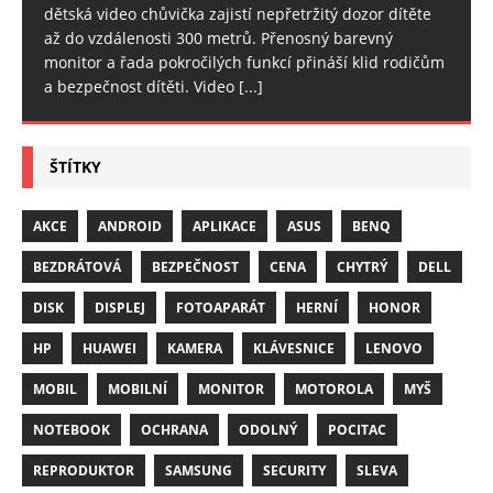
dětská video chůvička zajistí nepřetržitý dozor dítěte
až do vzdálenosti 300 metrů. Přenosný barevný
monitor a řada pokročilých funkcí přináší klid rodičům
a bezpečnost dítěti. Video
[...]
ŠTÍTKY
AKCE
ANDROID
APLIKACE
ASUS
BENQ
BEZDRÁTOVÁ
BEZPEČNOST
CENA
CHYTRÝ
DELL
DISK
DISPLEJ
FOTOAPARÁT
HERNÍ
HONOR
HP
HUAWEI
KAMERA
KLÁVESNICE
LENOVO
MOBIL
MOBILNÍ
MONITOR
MOTOROLA
MYŠ
NOTEBOOK
OCHRANA
ODOLNÝ
POCITAC
REPRODUKTOR
SAMSUNG
SECURITY
SLEVA