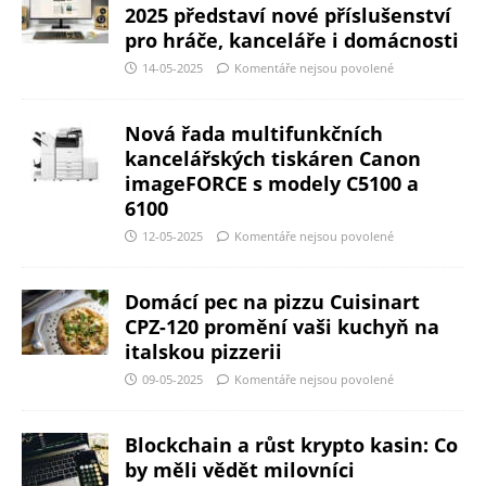
2025 představí nové příslušenství
pro hráče, kanceláře i domácnosti
14-05-2025
Komentáře nejsou povolené
Nová řada multifunkčních
kancelářských tiskáren Canon
imageFORCE s modely C5100 a
6100
12-05-2025
Komentáře nejsou povolené
Domácí pec na pizzu Cuisinart
CPZ-120 promění vaši kuchyň na
italskou pizzerii
09-05-2025
Komentáře nejsou povolené
Blockchain a růst krypto kasin: Co
by měli vědět milovníci