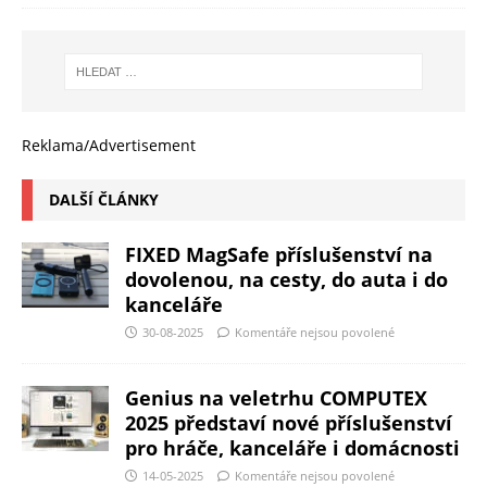
Reklama/Advertisement
DALŠÍ ČLÁNKY
FIXED MagSafe příslušenství na
dovolenou, na cesty, do auta i do
kanceláře
30-08-2025
Komentáře nejsou povolené
Genius na veletrhu COMPUTEX
2025 představí nové příslušenství
pro hráče, kanceláře i domácnosti
14-05-2025
Komentáře nejsou povolené