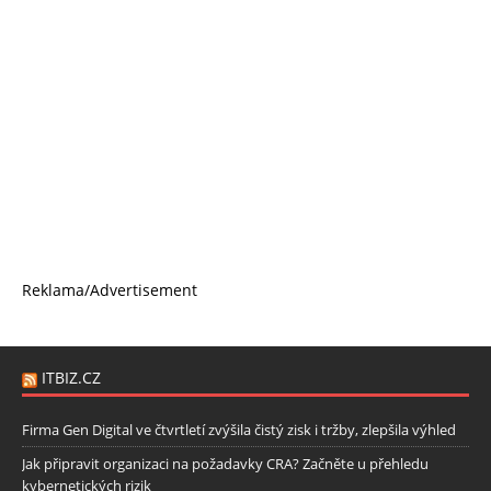
Reklama/Advertisement
ITBIZ.CZ
Firma Gen Digital ve čtvrtletí zvýšila čistý zisk i tržby, zlepšila výhled
Jak připravit organizaci na požadavky CRA? Začněte u přehledu
kybernetických rizik