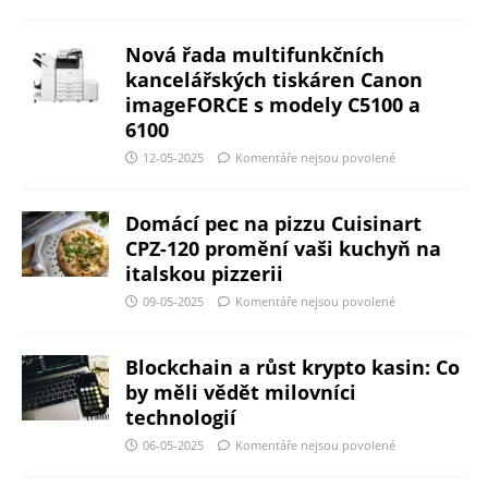
Nová řada multifunkčních
kancelářských tiskáren Canon
imageFORCE s modely C5100 a
6100
12-05-2025
Komentáře nejsou povolené
Domácí pec na pizzu Cuisinart
CPZ-120 promění vaši kuchyň na
italskou pizzerii
09-05-2025
Komentáře nejsou povolené
Blockchain a růst krypto kasin: Co
by měli vědět milovníci
technologií
06-05-2025
Komentáře nejsou povolené