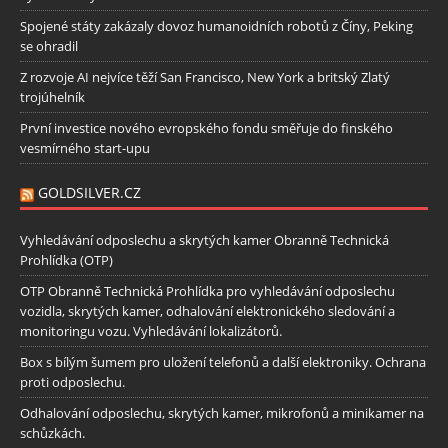
Spojené státy zakázaly dovoz humanoidních robotů z Číny, Peking
se ohradil
Z rozvoje AI nejvíce těží San Francisco, New York a britský Zlatý
trojúhelník
První investice nového evropského fondu směřuje do finského
vesmírného start-upu
GOLDSILVER.CZ
Vyhledávání odposlechu a skrytých kamer Obranně Technická
Prohlídka (OTP)
OTP Obranně Technická Prohlídka pro vyhledávání odposlechu
vozidla, skrytých kamer, odhalování elektronického sledování a
monitoringu vozu. Vyhledávání lokalizátorů.
Box s bílým šumem pro uložení telefonů a další elektroniky. Ochrana
proti odposlechu.
Odhalování odposlechu, skrytých kamer, mikrofonů a minikamer na
schůzkách.