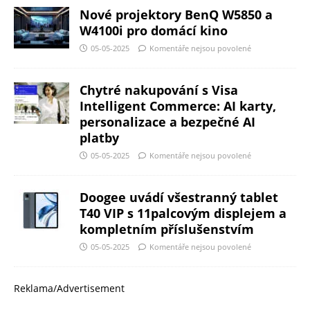
Nové projektory BenQ W5850 a
W4100i pro domácí kino
05-05-2025
Komentáře nejsou povolené
Chytré nakupování s Visa
Intelligent Commerce: AI karty,
personalizace a bezpečné AI
platby
05-05-2025
Komentáře nejsou povolené
Doogee uvádí všestranný tablet
T40 VIP s 11palcovým displejem a
kompletním příslušenstvím
05-05-2025
Komentáře nejsou povolené
Reklama/Advertisement