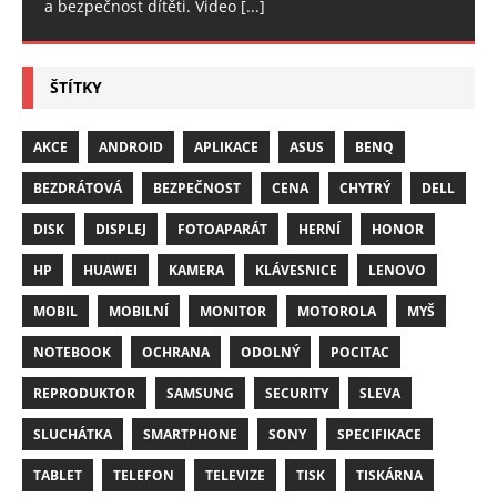
a bezpečnost dítěti. Video
[...]
ŠTÍTKY
AKCE
ANDROID
APLIKACE
ASUS
BENQ
BEZDRÁTOVÁ
BEZPEČNOST
CENA
CHYTRÝ
DELL
DISK
DISPLEJ
FOTOAPARÁT
HERNÍ
HONOR
HP
HUAWEI
KAMERA
KLÁVESNICE
LENOVO
MOBIL
MOBILNÍ
MONITOR
MOTOROLA
MYŠ
NOTEBOOK
OCHRANA
ODOLNÝ
POCITAC
REPRODUKTOR
SAMSUNG
SECURITY
SLEVA
SLUCHÁTKA
SMARTPHONE
SONY
SPECIFIKACE
TABLET
TELEFON
TELEVIZE
TISK
TISKÁRNA