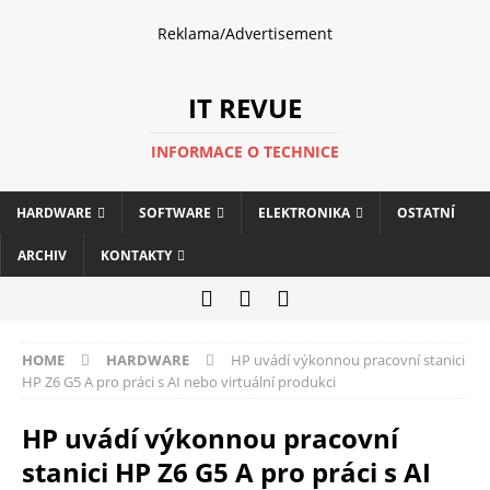
Reklama/Advertisement
IT REVUE
INFORMACE O TECHNICE
HARDWARE
SOFTWARE
ELEKTRONIKA
OSTATNÍ
ARCHIV
KONTAKTY
HOME
HARDWARE
HP uvádí výkonnou pracovní stanici
HP Z6 G5 A pro práci s AI nebo virtuální produkci
HP uvádí výkonnou pracovní
stanici HP Z6 G5 A pro práci s AI