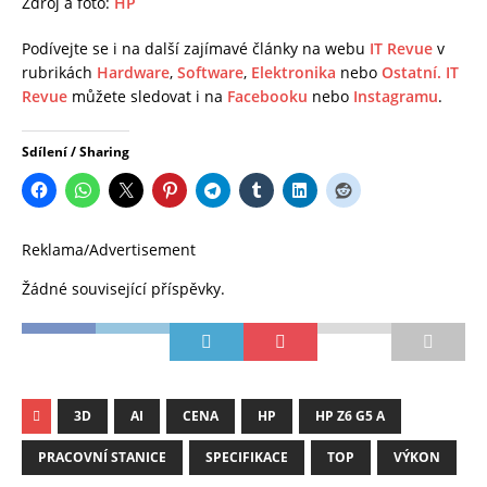
Zdroj a foto:
HP
Podívejte se i na další zajímavé články na webu
IT Revue
v
rubrikách
Hardware
,
Software
,
Elektronika
nebo
Ostatní.
IT
Revue
můžete sledovat i na
Facebooku
nebo
Instagramu
.
Sdílení / Sharing
Reklama/Advertisement
Žádné související příspěvky.
3D
AI
CENA
HP
HP Z6 G5 A
PRACOVNÍ STANICE
SPECIFIKACE
TOP
VÝKON