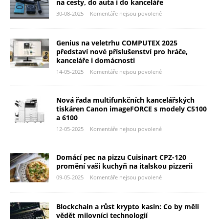
na cesty, do auta i do kanceláře
30-08-2025
Komentáře nejsou povolené
Genius na veletrhu COMPUTEX 2025
představí nové příslušenství pro hráče,
kanceláře i domácnosti
14-05-2025
Komentáře nejsou povolené
Nová řada multifunkčních kancelářských
tiskáren Canon imageFORCE s modely C5100
a 6100
12-05-2025
Komentáře nejsou povolené
Domácí pec na pizzu Cuisinart CPZ-120
promění vaši kuchyň na italskou pizzerii
09-05-2025
Komentáře nejsou povolené
Blockchain a růst krypto kasin: Co by měli
vědět milovníci technologií