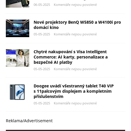
06-05-2025
Komentáře nejsou povolené
Nové projektory BenQ W5850 a W4100i pro
domácí kino
05-05-2025
Komentáře nejsou povolené
Chytré nakupování s Visa Intelligent
Commerce: AI karty, personalizace a
bezpečné AI platby
05-05-2025
Komentáře nejsou povolené
Doogee uvádí všestranný tablet T40 VIP
s 11palcovým displejem a kompletním
příslušenstvím
05-05-2025
Komentáře nejsou povolené
Reklama/Advertisement