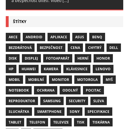
a bezpečnost dítěti. Video
[...]
ŠTÍTKY
AKCE
ANDROID
APLIKACE
ASUS
BENQ
BEZDRÁTOVÁ
BEZPEČNOST
CENA
CHYTRÝ
DELL
DISK
DISPLEJ
FOTOAPARÁT
HERNÍ
HONOR
HP
HUAWEI
KAMERA
KLÁVESNICE
LENOVO
MOBIL
MOBILNÍ
MONITOR
MOTOROLA
MYŠ
NOTEBOOK
OCHRANA
ODOLNÝ
POCITAC
REPRODUKTOR
SAMSUNG
SECURITY
SLEVA
SLUCHÁTKA
SMARTPHONE
SONY
SPECIFIKACE
TABLET
TELEFON
TELEVIZE
TISK
TISKÁRNA