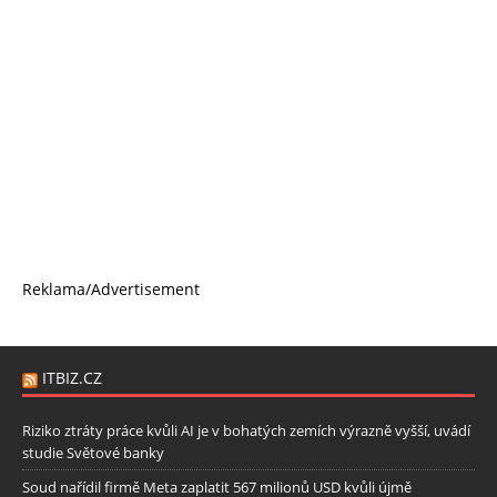
Reklama/Advertisement
ITBIZ.CZ
Riziko ztráty práce kvůli AI je v bohatých zemích výrazně vyšší, uvádí
studie Světové banky
Soud nařídil firmě Meta zaplatit 567 milionů USD kvůli újmě