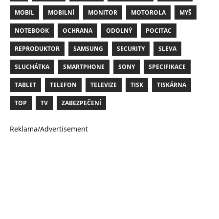
MOBIL
MOBILNÍ
MONITOR
MOTOROLA
MYŠ
NOTEBOOK
OCHRANA
ODOLNÝ
POCITAC
REPRODUKTOR
SAMSUNG
SECURITY
SLEVA
SLUCHÁTKA
SMARTPHONE
SONY
SPECIFIKACE
TABLET
TELEFON
TELEVIZE
TISK
TISKÁRNA
TOP
TV
ZABEZPEČENÍ
Reklama/Advertisement