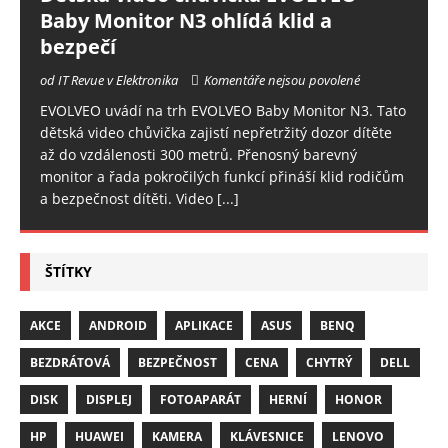
Baby Monitor N3 ohlídá klid a
bezpečí
od IT Revue v Elektronika
Komentáře nejsou povolené
EVOLVEO uvádí na trh EVOLVEO Baby Monitor N3. Tato
dětská video chůvička zajistí nepřetržitý dozor dítěte
až do vzdálenosti 300 metrů. Přenosný barevný
monitor a řada pokročilých funkcí přináší klid rodičům
a bezpečnost dítěti. Video
[...]
ŠTÍTKY
AKCE
ANDROID
APLIKACE
ASUS
BENQ
BEZDRÁTOVÁ
BEZPEČNOST
CENA
CHYTRÝ
DELL
DISK
DISPLEJ
FOTOAPARÁT
HERNÍ
HONOR
HP
HUAWEI
KAMERA
KLÁVESNICE
LENOVO