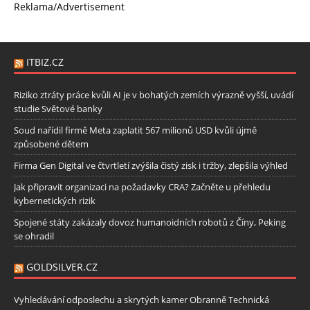
Reklama/Advertisement
ITBIZ.CZ
Riziko ztráty práce kvůli AI je v bohatých zemích výrazně vyšší, uvádí
studie Světové banky
Soud nařídil firmě Meta zaplatit 567 milionů USD kvůli újmě
způsobené dětem
Firma Gen Digital ve čtvrtletí zvýšila čistý zisk i tržby, zlepšila výhled
Jak připravit organizaci na požadavky CRA? Začněte u přehledu
kybernetických rizik
Spojené státy zakázaly dovoz humanoidních robotů z Číny, Peking
se ohradil
GOLDSILVER.CZ
Vyhledávání odposlechu a skrytých kamer Obranně Technická