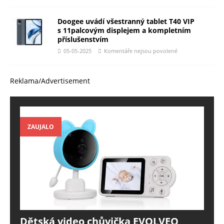
Doogee uvádí všestranný tablet T40 VIP
s 11palcovým displejem a kompletním
příslušenstvím
05-05-2025
Komentáře nejsou povolené
Reklama/Advertisement
ZAUJALO
Dětská video chůvička EVOLVEO