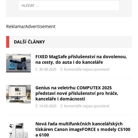
Reklama/Advertisement
DALŠÍ ČLÁNKY
FIXED MagSafe příslušenství na dovolenou,
na cesty, do auta i do kanceláře
30-08-2025
Komentáře nejsou povolené
Genius na veletrhu COMPUTEX 2025
představí nové příslušenství pro hráče,
kanceláře i domácnosti
14-05-2025
Komentáře nejsou povolené
Nová řada multifunkčních kancelářských
tiskáren Canon imageFORCE s modely C5100
a 6100