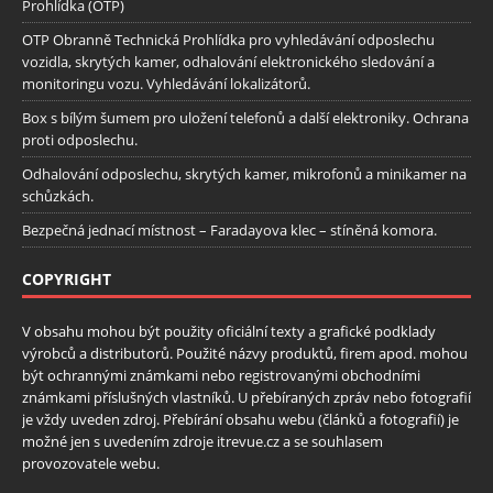
Prohlídka (OTP)
OTP Obranně Technická Prohlídka pro vyhledávání odposlechu
vozidla, skrytých kamer, odhalování elektronického sledování a
monitoringu vozu. Vyhledávání lokalizátorů.
Box s bílým šumem pro uložení telefonů a další elektroniky. Ochrana
proti odposlechu.
Odhalování odposlechu, skrytých kamer, mikrofonů a minikamer na
schůzkách.
Bezpečná jednací místnost – Faradayova klec – stíněná komora.
COPYRIGHT
V obsahu mohou být použity oficiální texty a grafické podklady
výrobců a distributorů. Použité názvy produktů, firem apod. mohou
být ochrannými známkami nebo registrovanými obchodními
známkami příslušných vlastníků. U přebíraných zpráv nebo fotografií
je vždy uveden zdroj. Přebírání obsahu webu (článků a fotografií) je
možné jen s uvedením zdroje itrevue.cz a se souhlasem
provozovatele webu.