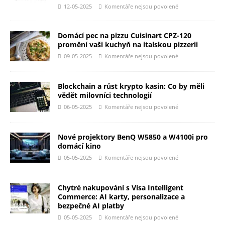
12-05-2025
Komentáře nejsou povolené
Domácí pec na pizzu Cuisinart CPZ-120
promění vaši kuchyň na italskou pizzerii
09-05-2025
Komentáře nejsou povolené
Blockchain a růst krypto kasin: Co by měli
vědět milovníci technologií
06-05-2025
Komentáře nejsou povolené
Nové projektory BenQ W5850 a W4100i pro
domácí kino
05-05-2025
Komentáře nejsou povolené
Chytré nakupování s Visa Intelligent
Commerce: AI karty, personalizace a
bezpečné AI platby
05-05-2025
Komentáře nejsou povolené