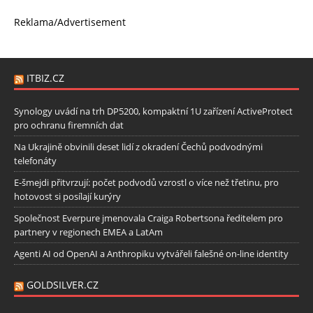
Reklama/Advertisement
ITBIZ.CZ
Synology uvádí na trh DP5200, kompaktní 1U zařízení ActiveProtect
pro ochranu firemních dat
Na Ukrajině obvinili deset lidí z okradení Čechů podvodnými
telefonáty
E-šmejdi přitvrzují: počet podvodů vzrostl o více než třetinu, pro
hotovost si posílají kurýry
Společnost Everpure jmenovala Craiga Robertsona ředitelem pro
partnery v regionech EMEA a LatAm
Agenti AI od OpenAI a Anthropiku vytvářeli falešné on-line identity
GOLDSILVER.CZ