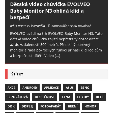
Dětská video chůvička EVOLVEO
Baby Monitor N3 ohlídá klid a
bezpečí
od IT Revue v Elektronika
Komentáře nejsou povolené
EVOLVEO uvádí na trh EVOLVEO Baby Monitor N3. Tato
dětská video chůvička zajistí nepřetržitý dozor dítěte
až do vzdálenosti 300 metrů. Přenosný barevný
monitor a řada pokročilých funkcí přináší klid rodičům
a bezpečnost dítěti. Video
[...]
ŠTÍTKY
AKCE
ANDROID
APLIKACE
ASUS
BENQ
BEZDRÁTOVÁ
BEZPEČNOST
CENA
CHYTRÝ
DELL
DISK
DISPLEJ
FOTOAPARÁT
HERNÍ
HONOR