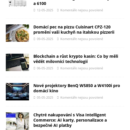
a 6100
12-05-2025
Komentáře nejsou povolené
Domácí pec na pizzu Cuisinart CPZ-120
promění vaši kuchyň na italskou pizzerii
09-05-2025
Komentáře nejsou povolené
Blockchain a růst krypto kasin: Co by měli
vědět milovníci technologií
06-05-2025
Komentáře nejsou povolené
Nové projektory BenQ W5850 a W4100i pro
domácí kino
05-05-2025
Komentáře nejsou povolené
Chytré nakupování s Visa Intelligent
Commerce: AI karty, personalizace a
bezpečné AI platby