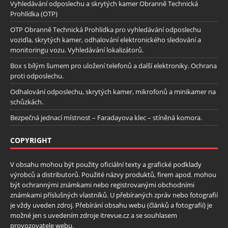
Vyhledávání odposlechu a skrytých kamer Obranně Technická
Prohlídka (OTP)
OTP Obranně Technická Prohlídka pro vyhledávání odposlechu
vozidla, skrytých kamer, odhalování elektronického sledování a
monitoringu vozu. Vyhledávání lokalizátorů.
Box s bílým šumem pro uložení telefonů a další elektroniky. Ochrana
proti odposlechu.
Odhalování odposlechu, skrytých kamer, mikrofonů a minikamer na
schůzkách.
Bezpečná jednací místnost – Faradayova klec – stíněná komora.
COPYRIGHT
V obsahu mohou být použity oficiální texty a grafické podklady
výrobců a distributorů. Použité názvy produktů, firem apod. mohou
být ochrannými známkami nebo registrovanými obchodními
známkami příslušných vlastníků. U přebíraných zpráv nebo fotografií
je vždy uveden zdroj. Přebírání obsahu webu (článků a fotografií) je
možné jen s uvedením zdroje itrevue.cz a se souhlasem
provozovatele webu.