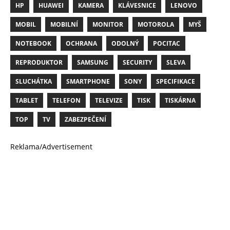
HP
HUAWEI
KAMERA
KLÁVESNICE
LENOVO
MOBIL
MOBILNÍ
MONITOR
MOTOROLA
MYŠ
NOTEBOOK
OCHRANA
ODOLNÝ
POCITAC
REPRODUKTOR
SAMSUNG
SECURITY
SLEVA
SLUCHÁTKA
SMARTPHONE
SONY
SPECIFIKACE
TABLET
TELEFON
TELEVIZE
TISK
TISKÁRNA
TOP
TV
ZABEZPEČENÍ
Reklama/Advertisement