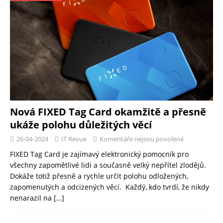
Nová FIXED Tag Card okamžitě a přesně
ukáže polohu důležitých věcí
26-04-2024
IT Revue
Komentáře nejsou povolené
FIXED Tag Card je zajímavý elektronický pomocník pro
všechny zapomětlivé lidi a současně velký nepřítel zlodějů.
Dokáže totiž přesně a rychle určit polohu odložených,
zapomenutých a odcizených věcí. Každý, kdo tvrdí, že nikdy
nenarazil na
[…]