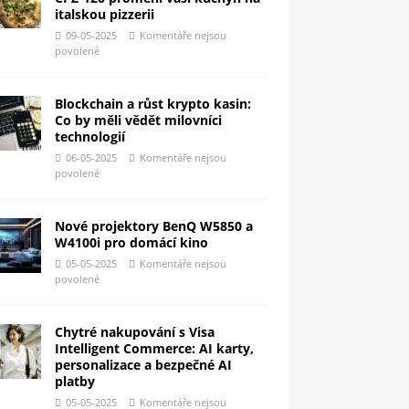
italskou pizzerii
09-05-2025
Komentáře nejsou
povolené
Blockchain a růst krypto kasin:
Co by měli vědět milovníci
technologií
06-05-2025
Komentáře nejsou
povolené
Nové projektory BenQ W5850 a
W4100i pro domácí kino
05-05-2025
Komentáře nejsou
povolené
Chytré nakupování s Visa
Intelligent Commerce: AI karty,
personalizace a bezpečné AI
platby
05-05-2025
Komentáře nejsou