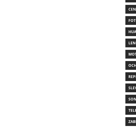
CEN
FOT
HUA
LE
MO
OC
REP
SLE
SO
TEL
ZAB