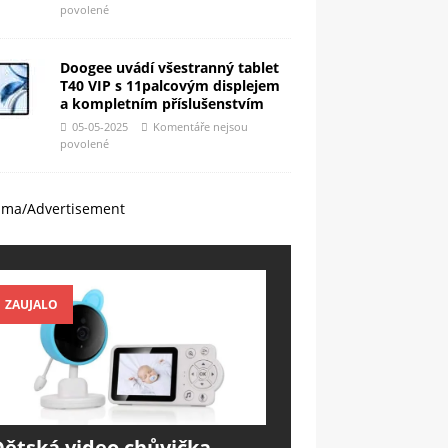
povolené
Doogee uvádí všestranný tablet
T40 VIP s 11palcovým displejem
a kompletním příslušenstvím
05-05-2025
Komentáře nejsou
povolené
ama/Advertisement
ZAUJALO
Dětská video chůvička