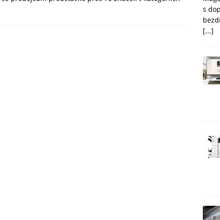
s do
bezd
[...]