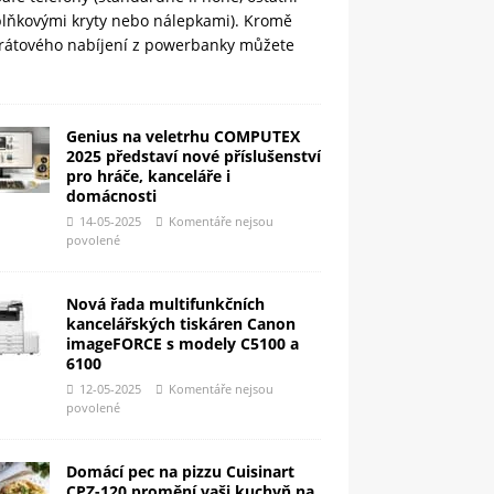
plňkovými kryty nebo nálepkami). Kromě
rátového nabíjení z powerbanky můžete
Genius na veletrhu COMPUTEX
2025 představí nové příslušenství
pro hráče, kanceláře i
domácnosti
14-05-2025
Komentáře nejsou
povolené
Nová řada multifunkčních
kancelářských tiskáren Canon
imageFORCE s modely C5100 a
6100
12-05-2025
Komentáře nejsou
povolené
Domácí pec na pizzu Cuisinart
CPZ-120 promění vaši kuchyň na