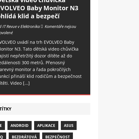
EVOLVEO Baby Monitor N3
hlídá klid a bezpečí
d IT Revue v Elektronika
Komentáře nejsou
ovolené
VOLVEO uvádí na trh EVOLVEO Baby
onitor N3. Tato dětská video chůvička
ajistí nepřetržitý dozor dítěte až do
zdálenosti 300 metrů. Přenosný
arevný monitor a řada pokročilých
unkcí přináší klid rodičům a bezpečnost
ítěti. Video
[...]
TÍTKY
E
ANDROID
APLIKACE
ASUS
NQ
BEZDRÁTOVÁ
BEZPEČNOST