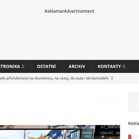
Reklama/Advertisement
KTRONIKA
OSTATNÍ
ARCHIV
KONTAKTY
fe příslušenství na dovolenou, na cesty, do auta i do kanceláře
eletrhu COMPUTEX 2025 představí nové příslušenství pro hráče,
HARDWARE
ultifunkčních kancelářských tiskáren Canon imageFORCE s modely
Rekl
E