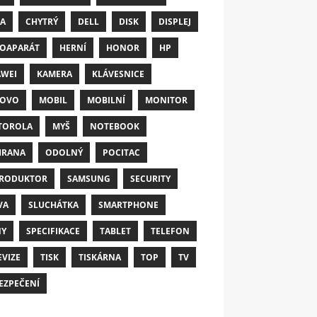
A
CHYTRÝ
DELL
DISK
DISPLEJ
OAPARÁT
HERNÍ
HONOR
HP
WEI
KAMERA
KLÁVESNICE
NOVO
MOBIL
MOBILNÍ
MONITOR
TOROLA
MYŠ
NOTEBOOK
HRANA
ODOLNÝ
POCITAC
RODUKTOR
SAMSUNG
SECURITY
VA
SLUCHÁTKA
SMARTPHONE
NY
SPECIFIKACE
TABLET
TELEFON
EVIZE
TISK
TISKÁRNA
TOP
TV
EZPEČENÍ