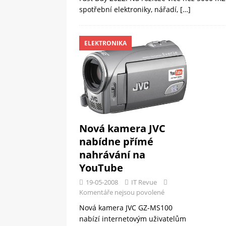
spotřební elektroniky, nářadí,
[…]
ELEKTRONIKA
Nová kamera JVC
nabídne přímé
nahrávání na
YouTube
19-05-2008
IT Revue
Komentáře nejsou povolené
Nová kamera JVC GZ-MS100
nabízí internetovým uživatelům