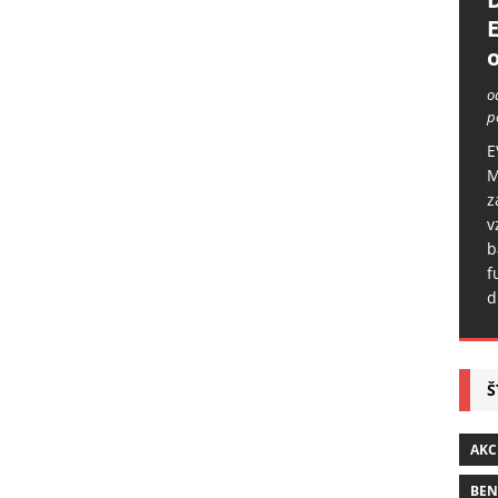
o
o
p
E
M
z
v
b
f
d
Š
AKC
BE