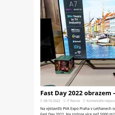
[ 09-05-2025 ]
Domácí pec 
OSTATNÍ
[ 06-05-2025 ]
Blockchain a
SOFTWARE
Fast Day 2022 obrazem –
08-10-2022
IT Revue
Komentáře nejsou
Na výstavišti PVA Expo Praha v Letňanech se
Fast Day 2022. Na rozloze více než 5000 m2