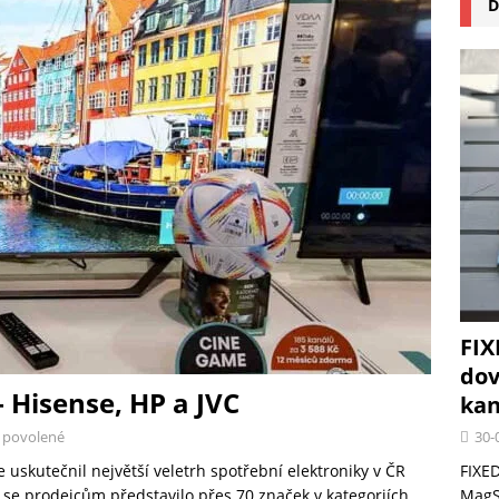
D
na pizzu Cuisinart CPZ-120 promění vaši kuchyň na italskou pizzerii
 růst krypto kasin: Co by měli vědět milovníci technologií
FIX
dov
 Hisense, HP a JVC
kan
30-
 povolené
FIXED
 uskutečnil největší veletrh spotřební elektroniky v ČR
MagSa
 se prodejcům představilo přes 70 značek v kategoriích