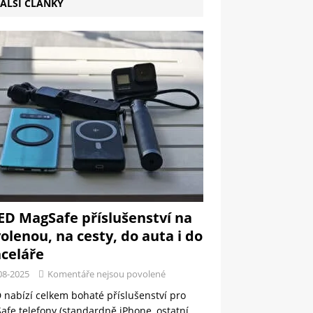
ALŠÍ ČLÁNKY
ED MagSafe příslušenství na
olenou, na cesty, do auta i do
celáře
08-2025
Komentáře nejsou povolené
 nabízí celkem bohaté příslušenství pro
fe telefony (standardně iPhone, ostatní