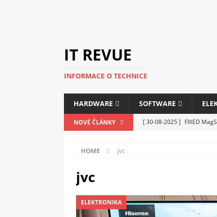
IT REVUE
INFORMACE O TECHNICE
HARDWARE
SOFTWARE
ELE
[ 30-08-2025 ]
FIXED MagSa
NOVÉ ČLÁNKY
ELEKTRONIKA
HOME
jvc
[ 14-05-2025 ]
Genius na v
kanceláře i domácnosti
jvc
[ 12-05-2025 ]
Nová řada m
ELEKTRONIKA
C5100 a 6100
PERIFERI