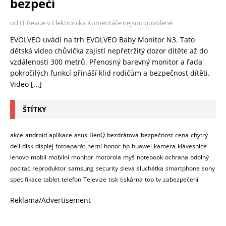
bezpečí
od IT Revue v Elektronika
Komentáře nejsou povolené
EVOLVEO uvádí na trh EVOLVEO Baby Monitor N3. Tato
dětská video chůvička zajistí nepřetržitý dozor dítěte až do
vzdálenosti 300 metrů. Přenosný barevný monitor a řada
pokročilých funkcí přináší klid rodičům a bezpečnost dítěti.
Video
[...]
ŠTÍTKY
akce
android
aplikace
asus
BenQ
bezdrátová
bezpečnost
cena
chytrý
dell
disk
displej
fotoaparát
herní
honor
hp
huawei
kamera
klávesnice
lenovo
mobil
mobilní
monitor
motorola
myš
notebook
ochrana
odolný
pocitac
reproduktor
samsung
security
sleva
sluchátka
smartphone
sony
specifikace
tablet
telefon
Televize
tisk
tiskárna
top
tv
zabezpečení
Reklama/Advertisement