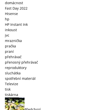
domácnost
Fast Day 2022
Hisense
hp
HP Instant Ink
inkoust
jvc
mraznička
pračka
praní
přehrávač
přenosný přehrávač
reproduktory
sluchátka
spotřební materiál
Televize
tisk
tiskárna
Předchozí