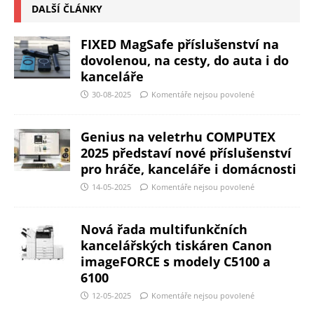
DALŠÍ ČLÁNKY
FIXED MagSafe příslušenství na
dovolenou, na cesty, do auta i do
kanceláře
30-08-2025
Komentáře nejsou povolené
Genius na veletrhu COMPUTEX
2025 představí nové příslušenství
pro hráče, kanceláře i domácnosti
14-05-2025
Komentáře nejsou povolené
Nová řada multifunkčních
kancelářských tiskáren Canon
imageFORCE s modely C5100 a
6100
12-05-2025
Komentáře nejsou povolené