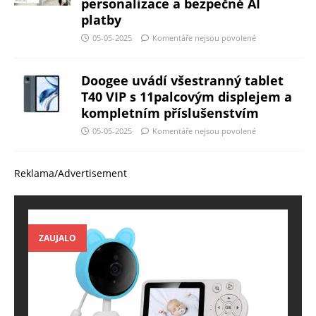
personalizace a bezpečné AI
platby
05-05-2025
Komentáře nejsou povolené
Doogee uvádí všestranný tablet
T40 VIP s 11palcovým displejem a
kompletním příslušenstvím
05-05-2025
Komentáře nejsou povolené
Reklama/Advertisement
ZAUJALO