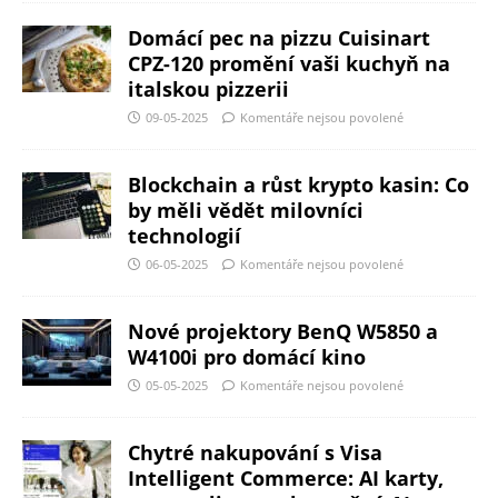
Domácí pec na pizzu Cuisinart
CPZ-120 promění vaši kuchyň na
italskou pizzerii
09-05-2025
Komentáře nejsou povolené
Blockchain a růst krypto kasin: Co
by měli vědět milovníci
technologií
06-05-2025
Komentáře nejsou povolené
Nové projektory BenQ W5850 a
W4100i pro domácí kino
05-05-2025
Komentáře nejsou povolené
Chytré nakupování s Visa
Intelligent Commerce: AI karty,