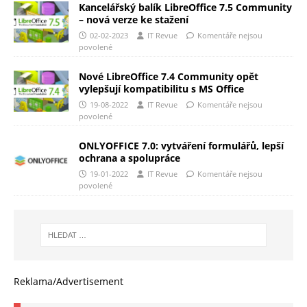
Kancelářský balík LibreOffice 7.5 Community
– nová verze ke stažení
02-02-2023
IT Revue
Komentáře nejsou
povolené
Nové LibreOffice 7.4 Community opět
vylepšují kompatibilitu s MS Office
19-08-2022
IT Revue
Komentáře nejsou
povolené
ONLYOFFICE 7.0: vytváření formulářů, lepší
ochrana a spolupráce
19-01-2022
IT Revue
Komentáře nejsou
povolené
Reklama/Advertisement