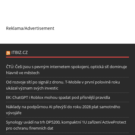
Reklama/Advertisement
ITBIZ.CZ
ČTÚ: Češi jsou s pevným internetem spokojeni, optická síť dominuje
hlavně ve městech
Od rozvoje sítí po signál z dronu. T-Mobile v první polovině roku
ukázal význam svých investic
EK: ChatGPT i Roblox mohou spadat pod přísnější pravidla
Náklady na podpůrnou AI převýší do roku 2028 plat samotného
vývojáře
Synology uvádí na trh DP5200, kompaktní 1U zařízení ActiveProtect
pro ochranu firemních dat