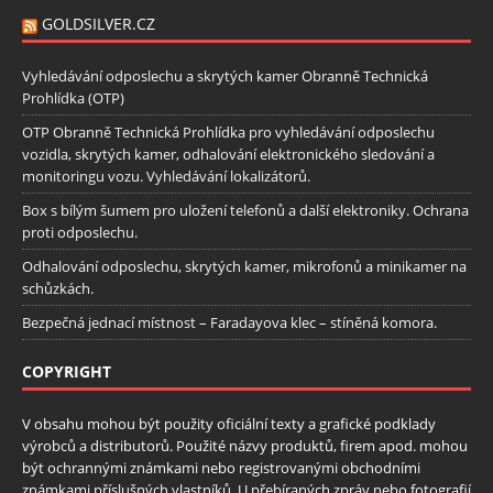
GOLDSILVER.CZ
Vyhledávání odposlechu a skrytých kamer Obranně Technická
Prohlídka (OTP)
OTP Obranně Technická Prohlídka pro vyhledávání odposlechu
vozidla, skrytých kamer, odhalování elektronického sledování a
monitoringu vozu. Vyhledávání lokalizátorů.
Box s bílým šumem pro uložení telefonů a další elektroniky. Ochrana
proti odposlechu.
Odhalování odposlechu, skrytých kamer, mikrofonů a minikamer na
schůzkách.
Bezpečná jednací místnost – Faradayova klec – stíněná komora.
COPYRIGHT
V obsahu mohou být použity oficiální texty a grafické podklady
výrobců a distributorů. Použité názvy produktů, firem apod. mohou
být ochrannými známkami nebo registrovanými obchodními
známkami příslušných vlastníků. U přebíraných zpráv nebo fotografií