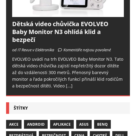
Dětská video chůvička EVOLVEO
Baby Monitor N3 ohlídá klid a
bezpečí
od IT Revue v Elektronika
Komentáře nejsou povolené
EVOLVEO uvádí na trh EVOLVEO Baby Monitor N3. Tato
dětská video chůvička zajistí nepřetržitý dozor dítěte
až do vzdálenosti 300 metrů. Přenosný barevný
monitor a řada pokročilých funkcí přináší klid rodičům
a bezpečnost dítěti. Video
[...]
ŠTÍTKY
AKCE
ANDROID
APLIKACE
ASUS
BENQ
BEZDRÁTOVÁ
BEZPEČNOST
CENA
CHYTRÝ
DELL