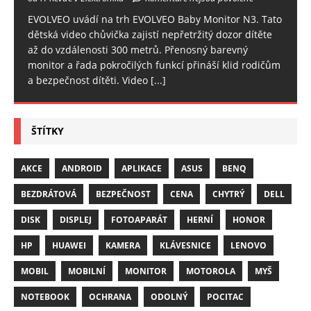
EVOLVEO uvádí na trh EVOLVEO Baby Monitor N3. Tato
dětská video chůvička zajistí nepřetržitý dozor dítěte
až do vzdálenosti 300 metrů. Přenosný barevný
monitor a řada pokročilých funkcí přináší klid rodičům
a bezpečnost dítěti. Video
[...]
ŠTÍTKY
AKCE
ANDROID
APLIKACE
ASUS
BENQ
BEZDRÁTOVÁ
BEZPEČNOST
CENA
CHYTRÝ
DELL
DISK
DISPLEJ
FOTOAPARÁT
HERNÍ
HONOR
HP
HUAWEI
KAMERA
KLÁVESNICE
LENOVO
MOBIL
MOBILNÍ
MONITOR
MOTOROLA
MYŠ
NOTEBOOK
OCHRANA
ODOLNÝ
POCITAC