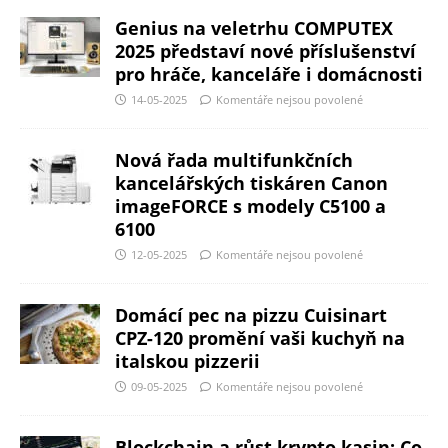
Genius na veletrhu COMPUTEX
2025 představí nové příslušenství
pro hráče, kanceláře i domácnosti
14-05-2025
Komentáře nejsou povolené
Nová řada multifunkčních
kancelářských tiskáren Canon
imageFORCE s modely C5100 a
6100
12-05-2025
Komentáře nejsou povolené
Domácí pec na pizzu Cuisinart
CPZ-120 promění vaši kuchyň na
italskou pizzerii
09-05-2025
Komentáře nejsou povolené
Blockchain a růst krypto kasin: Co