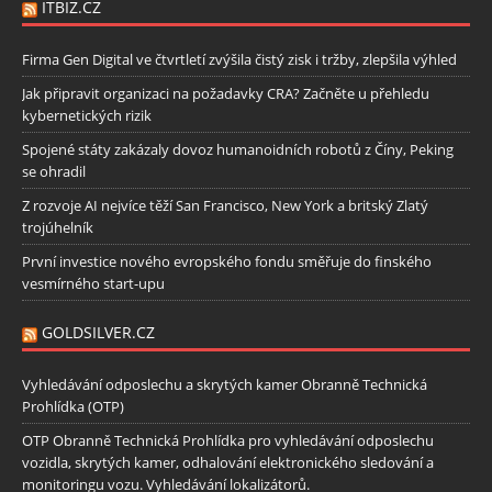
ITBIZ.CZ
Firma Gen Digital ve čtvrtletí zvýšila čistý zisk i tržby, zlepšila výhled
Jak připravit organizaci na požadavky CRA? Začněte u přehledu
kybernetických rizik
Spojené státy zakázaly dovoz humanoidních robotů z Číny, Peking
se ohradil
Z rozvoje AI nejvíce těží San Francisco, New York a britský Zlatý
trojúhelník
První investice nového evropského fondu směřuje do finského
vesmírného start-upu
GOLDSILVER.CZ
Vyhledávání odposlechu a skrytých kamer Obranně Technická
Prohlídka (OTP)
OTP Obranně Technická Prohlídka pro vyhledávání odposlechu
vozidla, skrytých kamer, odhalování elektronického sledování a
monitoringu vozu. Vyhledávání lokalizátorů.