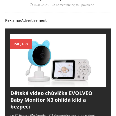
05-05-2025
Komentáře nejsou povolené
Reklama/Advertisement
ZAUJALO
Dětská video chůvička EVOLVEO
Baby Monitor N3 ohlídá klid a
bezpečí
od IT Revue v Elektronika
Komentáře nejsou povolené