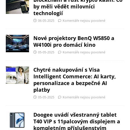
by měli vědět milovníci
technologií
06-05-2025
Komentáře nejsou povolené
Nové projektory BenQ W5850 a
W4100i pro domácí kino
05-05-2025
Komentáře nejsou povolené
Chytré nakupování s Visa
Intelligent Commerce: AI karty,
personalizace a bezpečné AI
platby
05-05-2025
Komentáře nejsou povolené
Doogee uvádí všestranný tablet
T40 VIP s 11palcovým displejem a
kompletním příslušenstvím