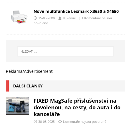
Nové multifunkce Lexmark X3650 a X4650
15-05-2008
IT Revue
Komentáře nejsou
povolené
Reklama/Advertisement
DALŠÍ ČLÁNKY
FIXED MagSafe příslušenství na
dovolenou, na cesty, do auta i do
kanceláře
30-08-2025
Komentáře nejsou povolené