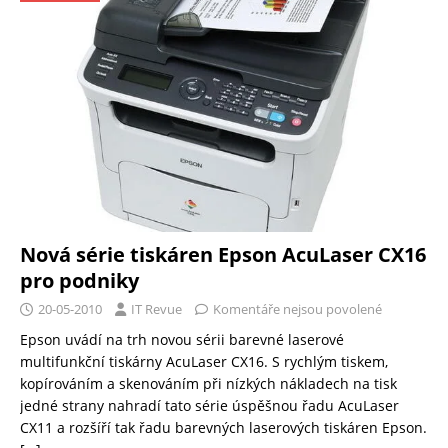
Nová série tiskáren Epson AcuLaser CX16
pro podniky
20-05-2010
IT Revue
Komentáře nejsou povolené
Epson uvádí na trh novou sérii barevné laserové
multifunkční tiskárny AcuLaser CX16. S rychlým tiskem,
kopírováním a skenováním při nízkých nákladech na tisk
jedné strany nahradí tato série úspěšnou řadu AcuLaser
CX11 a rozšíří tak řadu barevných laserových tiskáren Epson.