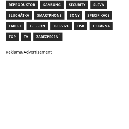
REPRODUKTOR
SAMSUNG
SECURITY
SLEVA
SLUCHÁTKA
SMARTPHONE
SONY
SPECIFIKACE
TABLET
TELEFON
TELEVIZE
TISK
TISKÁRNA
TOP
TV
ZABEZPEČENÍ
Reklama/Advertisement