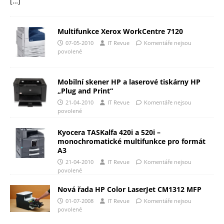
[…]
Multifunkce Xerox WorkCentre 7120
07-05-2010
IT Revue
Komentáře nejsou
povolené
Mobilní skener HP a laserové tiskárny HP
„Plug and Print“
21-04-2010
IT Revue
Komentáře nejsou
povolené
Kyocera TASKalfa 420i a 520i –
monochromatické multifunkce pro formát
A3
21-04-2010
IT Revue
Komentáře nejsou
povolené
Nová řada HP Color LaserJet CM1312 MFP
01-07-2008
IT Revue
Komentáře nejsou
povolené