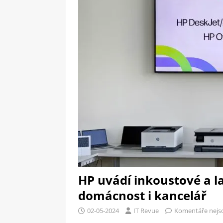
[ 09-05-2025 ]
Domácí pec 
pizzerii
OSTATNÍ
[ 06-05-2025 ]
Blockchain a
SOFTWARE
HP uvádí inkoustové a l
domácnost i kancelář
02-05-2024
IT Revue
Komentáře nejs