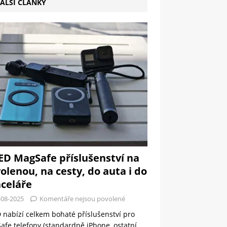
ALŠÍ ČLÁNKY
ED MagSafe příslušenství na
olenou, na cesty, do auta i do
celáře
-08-2025
Komentáře nejsou povolené
 nabízí celkem bohaté příslušenství pro
fe telefony (standardně iPhone, ostatní