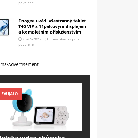
povolené
Doogee uvádí všestranný tablet
T40 VIP s 11palcovým displejem
a kompletním příslušenstvím
05-05-2025
Komentáře nejsou
povolené
ama/Advertisement
ZAUJALO
Dětská video chůvička