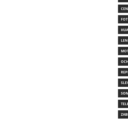
CEN
FOT
HUA
LE
MO
OC
REP
SLE
SO
TEL
ZAB