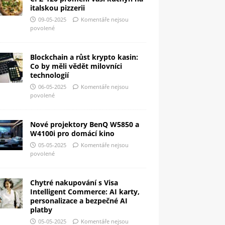
italskou pizzerii
09-05-2025
Komentáře nejsou
povolené
Blockchain a růst krypto kasin:
Co by měli vědět milovníci
technologií
06-05-2025
Komentáře nejsou
povolené
Nové projektory BenQ W5850 a
W4100i pro domácí kino
05-05-2025
Komentáře nejsou
povolené
Chytré nakupování s Visa
Intelligent Commerce: AI karty,
personalizace a bezpečné AI
platby
05-05-2025
Komentáře nejsou