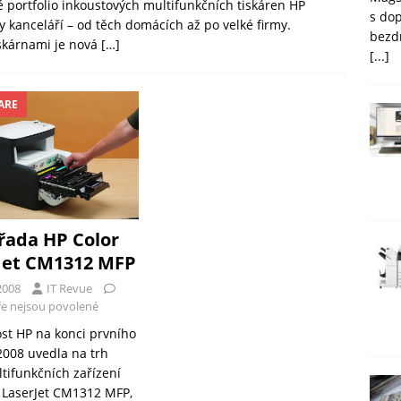
 portfolio inkoustových multifunkčních tiskáren HP
s do
py kanceláří – od těch domácích až po velké firmy.
bezd
skárnami je nová
[…]
[...]
ARE
řada HP Color
Jet CM1312 MFP
2008
IT Revue
e nejsou povolené
st HP na konci prvního
 2008 uvedla na trh
tifunkčních zařízení
 LaserJet CM1312 MFP,