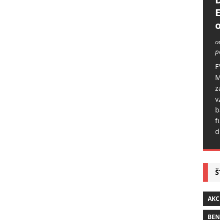
o
o
p
E
M
z
v
b
f
d
Š
AKC
BE