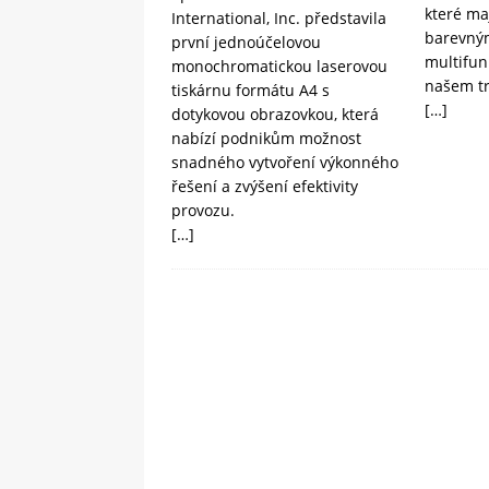
které ma
International, Inc. představila
barevným
první jednoúčelovou
multifun
monochromatickou laserovou
našem t
tiskárnu formátu A4 s
[…]
dotykovou obrazovkou, která
nabízí podnikům možnost
snadného vytvoření výkonného
řešení a zvýšení efektivity
provozu.
[…]