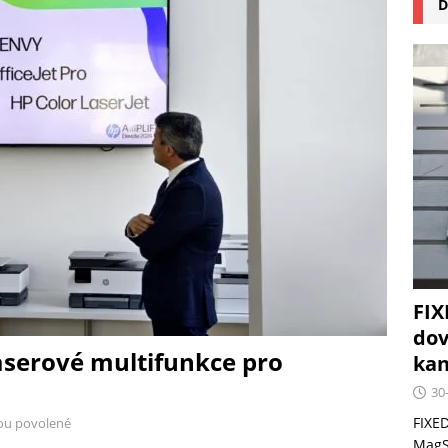
D
na pizzu Cuisinart CPZ-120 promění vaši kuchyň na italskou
 růst krypto kasin: Co by měli vědět milovníci technologií
FIX
dov
aserové multifunkce pro
kan
30
FIXED
ou povolené
MagSa