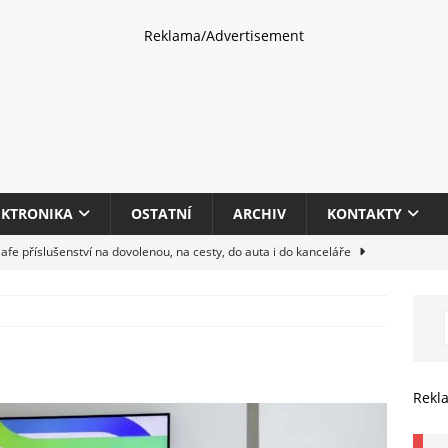
Reklama/Advertisement
EKTRONIKA
OSTATNÍ
ARCHIV
KONTAKTY
fe příslušenství na dovolenou, na cesty, do auta i do kanceláře
eletrhu COMPUTEX 2025 představí nové příslušenství pro hráče,
HARDWARE
multifunkčních kancelářských tiskáren Canon imageFORCE s modely
Rekl
E