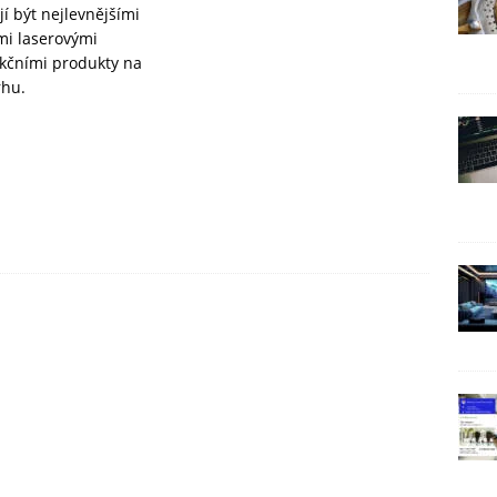
jí být nejlevnějšími
i laserovými
kčními produkty na
rhu.