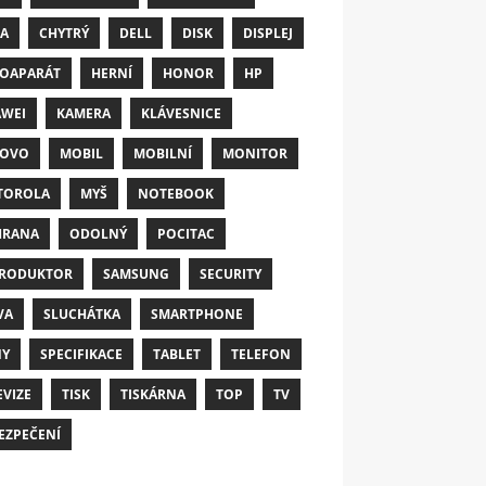
A
CHYTRÝ
DELL
DISK
DISPLEJ
OAPARÁT
HERNÍ
HONOR
HP
WEI
KAMERA
KLÁVESNICE
NOVO
MOBIL
MOBILNÍ
MONITOR
TOROLA
MYŠ
NOTEBOOK
HRANA
ODOLNÝ
POCITAC
RODUKTOR
SAMSUNG
SECURITY
VA
SLUCHÁTKA
SMARTPHONE
NY
SPECIFIKACE
TABLET
TELEFON
EVIZE
TISK
TISKÁRNA
TOP
TV
EZPEČENÍ