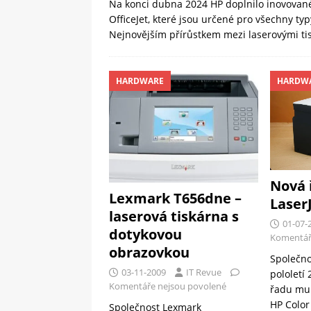
Na konci dubna 2024 HP doplnilo inovované
OfficeJet, které jsou určené pro všechny ty
Nejnovějším přírůstkem mezi laserovými ti
HARDWARE
HARDW
Nová 
Lexmark T656dne –
Laser
laserová tiskárna s
01-07-
dotykovou
Komentář
obrazovkou
Společno
03-11-2009
IT Revue
pololetí
Komentáře nejsou povolené
řadu mul
HP Color
Společnost Lexmark