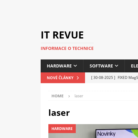
IT REVUE
INFORMACE O TECHNICE
HARDWARE
SOFTWARE
EL
[ 30-08-2025 ]
FIXED MagSa
NOVÉ ČLÁNKY
ELEKTRONIKA
HOME
laser
[ 14-05-2025 ]
Genius na v
kanceláře i domácnosti
laser
[ 12-05-2025 ]
Nová řada 
HARDWARE
C5100 a 6100
PERIFERI