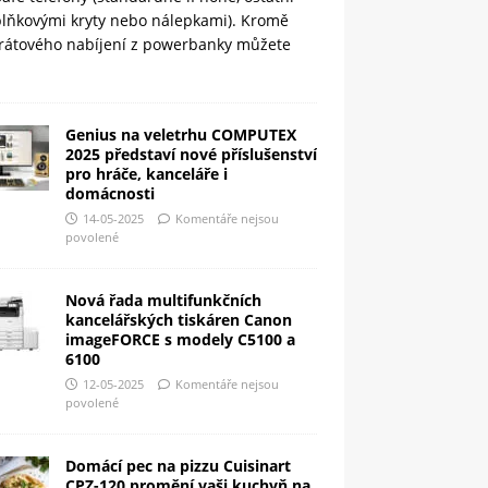
plňkovými kryty nebo nálepkami). Kromě
rátového nabíjení z powerbanky můžete
Genius na veletrhu COMPUTEX
2025 představí nové příslušenství
pro hráče, kanceláře i
domácnosti
14-05-2025
Komentáře nejsou
povolené
Nová řada multifunkčních
kancelářských tiskáren Canon
imageFORCE s modely C5100 a
6100
12-05-2025
Komentáře nejsou
povolené
Domácí pec na pizzu Cuisinart
CPZ-120 promění vaši kuchyň na