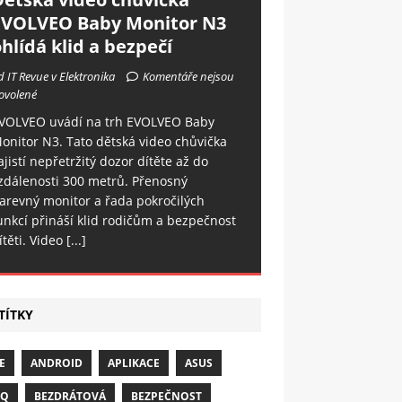
EVOLVEO Baby Monitor N3
hlídá klid a bezpečí
d IT Revue v Elektronika
Komentáře nejsou
ovolené
VOLVEO uvádí na trh EVOLVEO Baby
onitor N3. Tato dětská video chůvička
ajistí nepřetržitý dozor dítěte až do
zdálenosti 300 metrů. Přenosný
arevný monitor a řada pokročilých
unkcí přináší klid rodičům a bezpečnost
ítěti. Video
[...]
TÍTKY
E
ANDROID
APLIKACE
ASUS
NQ
BEZDRÁTOVÁ
BEZPEČNOST