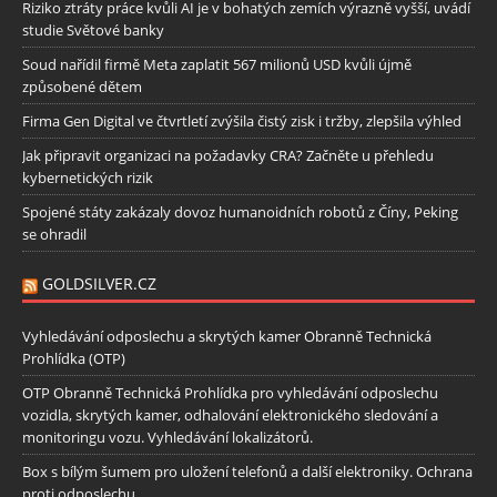
Riziko ztráty práce kvůli AI je v bohatých zemích výrazně vyšší, uvádí
studie Světové banky
Soud nařídil firmě Meta zaplatit 567 milionů USD kvůli újmě
způsobené dětem
Firma Gen Digital ve čtvrtletí zvýšila čistý zisk i tržby, zlepšila výhled
Jak připravit organizaci na požadavky CRA? Začněte u přehledu
kybernetických rizik
Spojené státy zakázaly dovoz humanoidních robotů z Číny, Peking
se ohradil
GOLDSILVER.CZ
Vyhledávání odposlechu a skrytých kamer Obranně Technická
Prohlídka (OTP)
OTP Obranně Technická Prohlídka pro vyhledávání odposlechu
vozidla, skrytých kamer, odhalování elektronického sledování a
monitoringu vozu. Vyhledávání lokalizátorů.
Box s bílým šumem pro uložení telefonů a další elektroniky. Ochrana
proti odposlechu.