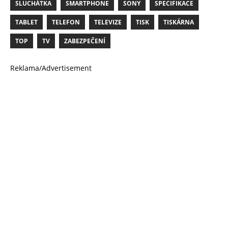
SLUCHÁTKA
SMARTPHONE
SONY
SPECIFIKACE
TABLET
TELEFON
TELEVIZE
TISK
TISKÁRNA
TOP
TV
ZABEZPEČENÍ
Reklama/Advertisement