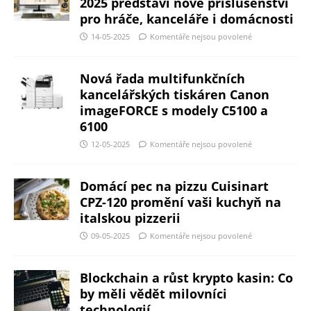
2025 představí nové příslušenství
pro hráče, kanceláře i domácnosti
14-05-2025
Komentáře nejsou povolené
Nová řada multifunkčních
kancelářských tiskáren Canon
imageFORCE s modely C5100 a
6100
12-05-2025
Komentáře nejsou povolené
Domácí pec na pizzu Cuisinart
CPZ-120 promění vaši kuchyň na
italskou pizzerii
09-05-2025
Komentáře nejsou povolené
Blockchain a růst krypto kasin: Co
by měli vědět milovníci
technologií