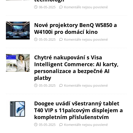
06-05-2025
Komentáře nejsou povolené
Nové projektory BenQ W5850 a
W4100i pro domácí kino
05-05-2025
Komentáře nejsou povolené
Chytré nakupování s Visa
Intelligent Commerce: AI karty,
personalizace a bezpečné AI
platby
05-05-2025
Komentáře nejsou povolené
Doogee uvádí všestranný tablet
T40 VIP s 11palcovým displejem a
kompletním příslušenstvím
05-05-2025
Komentáře nejsou povolené