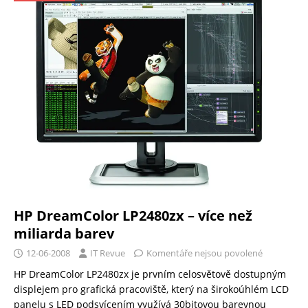
HP DreamColor LP2480zx – více než
miliarda barev
12-06-2008
IT Revue
Komentáře nejsou povolené
HP DreamColor LP2480zx je prvním celosvětově dostupným
displejem pro grafická pracoviště, který na širokoúhlém LCD
panelu s LED podsvícením využívá 30bitovou barevnou