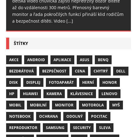
dětská video chůvička zajistí nepřetržitý dozor dítěte
až do vzdálenosti 300 metrů. Přenosný barevný
monitor a řada pokročilých funkcí přináší klid rodičům
a bezpečnost dítěti. Video
[...]
ŠTÍTKY
AKCE
ANDROID
APLIKACE
ASUS
BENQ
BEZDRÁTOVÁ
BEZPEČNOST
CENA
CHYTRÝ
DELL
DISK
DISPLEJ
FOTOAPARÁT
HERNÍ
HONOR
HP
HUAWEI
KAMERA
KLÁVESNICE
LENOVO
MOBIL
MOBILNÍ
MONITOR
MOTOROLA
MYŠ
NOTEBOOK
OCHRANA
ODOLNÝ
POCITAC
REPRODUKTOR
SAMSUNG
SECURITY
SLEVA