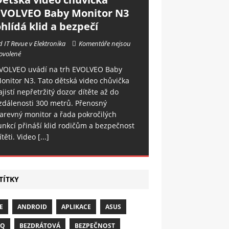
EVOLVEO Baby Monitor N3
hlídá klid a bezpečí
d IT Revue v Elektronika
Komentáře nejsou
ovolené
VOLVEO uvádí na trh EVOLVEO Baby
onitor N3. Tato dětská video chůvička
ajistí nepřetržitý dozor dítěte až do
zdálenosti 300 metrů. Přenosný
arevný monitor a řada pokročilých
unkcí přináší klid rodičům a bezpečnost
ítěti. Video
[...]
TÍTKY
E
ANDROID
APLIKACE
ASUS
NQ
BEZDRÁTOVÁ
BEZPEČNOST