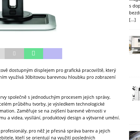
s do
bezd
[...]
ově dostupným displejem pro grafická pracoviště, který
ním využívá 30bitovou barevnou hloubku pro zobrazení
rvy společně s jednoduchým procesem jejich správy,
 celém průběhu tvorby, je výsledkem technologické
ation. Zaměřuje se na zvýšení barevné věrnosti v
lmu a videa, vysílání, produktový design a výtvarné umění.
profesionály, pro něž je přesná správa barev a jejich
itele, kteří se orientují na využití posledních