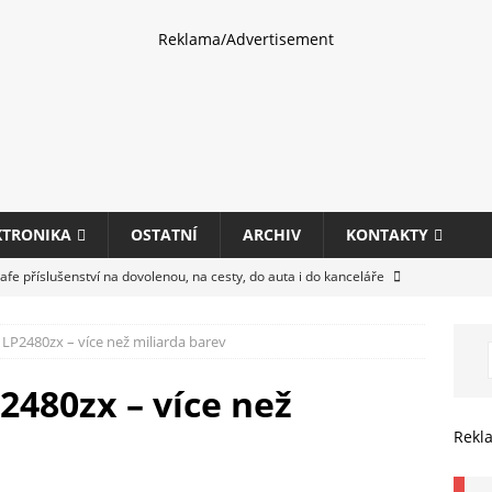
Reklama/Advertisement
KTRONIKA
OSTATNÍ
ARCHIV
KONTAKTY
fe příslušenství na dovolenou, na cesty, do auta i do kanceláře
P2480zx – více než miliarda barev
eletrhu COMPUTEX 2025 představí nové příslušenství pro hráče,
HARDWARE
480zx – více než
ultifunkčních kancelářských tiskáren Canon imageFORCE s modely
Rekl
E