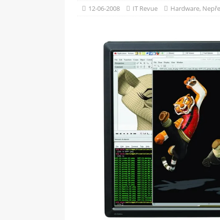
[ 09-05-2025 ]
Domácí pec 
12-06-2008
IT Revue
Hardware
,
Nepře
OSTATNÍ
[ 06-05-2025 ]
Blockchain a
SOFTWARE