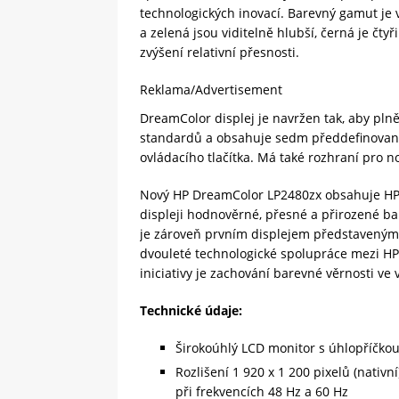
technologických inovací. Barevný gamut je 
a zelená jsou viditelně hlubší, černá je čty
zvýšení relativní přesnosti.
Reklama/Advertisement
DreamColor displej je navržen tak, aby pl
standardů a obsahuje sedm předdefinovaný
ovládacího tlačítka. Má také rozhraní pro 
Nový HP DreamColor LP2480zx obsahuje HP 
displeji hodnověrné, přesné a přirozené ba
je zároveň prvním displejem představeným 
dvouleté technologické spolupráce mezi HP
iniciativy je zachování barevné věrnosti ve 
Technické údaje:
Širokoúhlý LCD monitor s úhlopříčkou
Rozlišení 1 920 x 1 200 pixelů (nativn
při frekvencích 48 Hz a 60 Hz