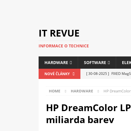
IT REVUE
INFORMACE O TECHNICE
HARDWARE
SOFTWARE
ELE
[ 30-08-2025 ]
FIXED MagSa
NOVÉ ČLÁNKY
ELEKTRONIKA
HOME
HARDWARE
HP DreamColor L
[ 14-05-2025 ]
Genius na v
kanceláře i domácnosti
HP DreamColor LP2
[ 12-05-2025 ]
Nová řada m
miliarda barev
C5100 a 6100
PERIFERI