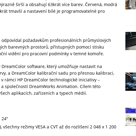
výrazně širší a obsahují 63krát více barev. Červená, modrá
řikrát tmavší a nastavení bílé je programovatelné pro
ně odpovídal požadavkům profesionálních průmyslových
ch barevných prostorů, přístupných pomocí stisku
noční vidění pro pracovní podmínky v temné komoře.
DreamColor software, který umožňuje nastavit na
rvy, a DreamColor kalibrační sadu pro přesnou kalibraci,
v rámci HP DreamColor technologické iniciativy –
 a společností DreamWorks Animation. Cílem této
všech aplikacích, zařízeních a typech médií.
 24″
í), všechny režimy VESA a CVT až do rozlišení 2 048 x 1 200