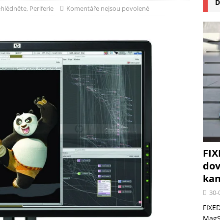
D
na pizzu Cuisinart CPZ-120 promění vaši kuchyň na italskou pizzerii
hlédněte
,
Periferie
Komentáře nejsou povolené
 růst krypto kasin: Co by měli vědět milovníci technologií
FIX
dov
kan
30-
FIXED
MagSa