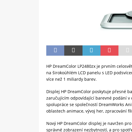
HP DreamColor LP2480zx je prvním celosvět
na širokoúhlém LCD panelu s LED podsvíce
více než 1 miliardy barev.
Displej HP DreamColor poskytuje přesné ba
zaručujícím odpovídající barevné podání v
spolupráce se společností DreamWorks Anim
oblastech animace, vývoj her, zpracování fi
Nový HP DreamColor displej je navržen pro 
správné zobrazení nezbytností, a pro spotřeb