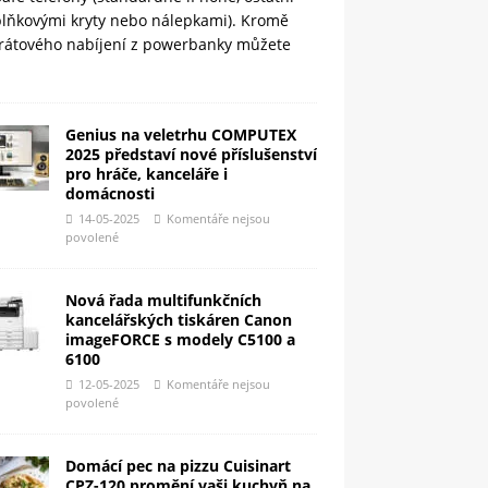
plňkovými kryty nebo nálepkami). Kromě
rátového nabíjení z powerbanky můžete
Genius na veletrhu COMPUTEX
2025 představí nové příslušenství
pro hráče, kanceláře i
domácnosti
14-05-2025
Komentáře nejsou
povolené
Nová řada multifunkčních
kancelářských tiskáren Canon
imageFORCE s modely C5100 a
6100
12-05-2025
Komentáře nejsou
povolené
Domácí pec na pizzu Cuisinart
CPZ-120 promění vaši kuchyň na