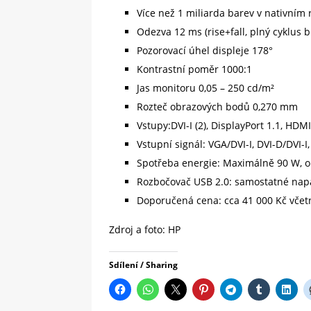
Více než 1 miliarda barev v nativním
Odezva 12 ms (rise+fall, plný cyklus b
Pozorovací úhel displeje 178°
Kontrastní poměr 1000:1
Jas monitoru 0,05 – 250 cd/m²
Rozteč obrazových bodů 0,270 mm
Vstupy:DVI-I (2), DisplayPort 1.1, HDM
Vstupní signál: VGA/DVI-I, DVI-D/DVI-I
Spotřeba energie: Maximálně 90 W, o
Rozbočovač USB 2.0: samostatné napáj
Doporučená cena: cca 41 000 Kč vče
Zdroj a foto: HP
Sdílení / Sharing