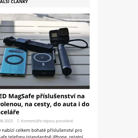
ALŠÍ ČLÁNKY
ED MagSafe příslušenství na
olenou, na cesty, do auta i do
celáře
08-2025
Komentáře nejsou povolené
 nabízí celkem bohaté příslušenství pro
fe telefony (standardně iPhone, ostatní