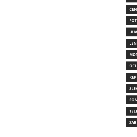
CEN
FOT
HUA
LE
MO
OC
REP
SLE
SO
TEL
ZAB