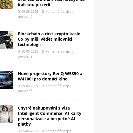
italskou pizzerii
09-05-2025
Komentáře nejsou
povolené
Blockchain a růst krypto kasin:
Co by měli vědět milovníci
technologií
06-05-2025
Komentáře nejsou
povolené
Nové projektory BenQ W5850 a
W4100i pro domácí kino
05-05-2025
Komentáře nejsou
povolené
Chytré nakupování s Visa
Intelligent Commerce: AI karty,
personalizace a bezpečné AI
platby
05-05-2025
Komentáře nejsou