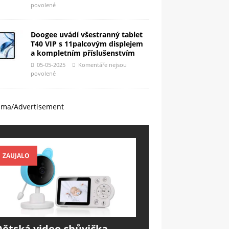
povolené
Doogee uvádí všestranný tablet
T40 VIP s 11palcovým displejem
a kompletním příslušenstvím
05-05-2025
Komentáře nejsou
povolené
ama/Advertisement
ZAUJALO
Dětská video chůvička