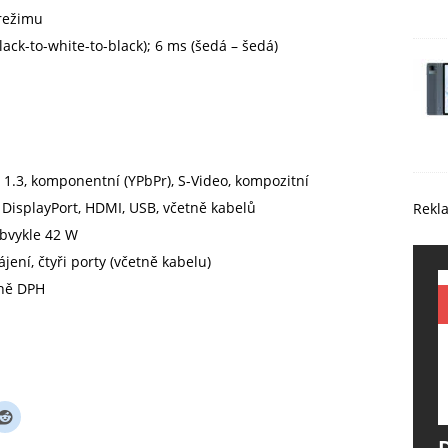
 režimu
lack-to-white-to-black); 6 ms (šedá – šedá)
I 1.3, komponentní (YPbPr), S-Video, kompozitní
, DisplayPort, HDMI, USB, včetně kabelů
Rekl
bvykle 42 W
ení, čtyři porty (včetně kabelu)
tně DPH