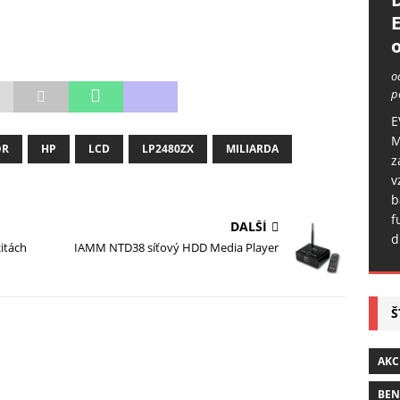
o
o
p
E
M
OR
HP
LCD
LP2480ZX
MILIARDA
z
v
b
f
DALŠÍ
d
itách
IAMM NTD38 síťový HDD Media Player
Š
AKC
BE