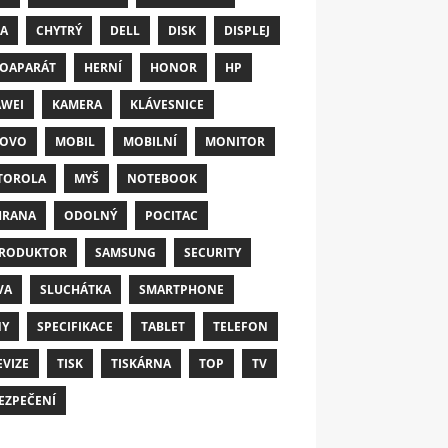
A
CHYTRÝ
DELL
DISK
DISPLEJ
OAPARÁT
HERNÍ
HONOR
HP
WEI
KAMERA
KLÁVESNICE
NOVO
MOBIL
MOBILNÍ
MONITOR
TOROLA
MYŠ
NOTEBOOK
HRANA
ODOLNÝ
POCITAC
RODUKTOR
SAMSUNG
SECURITY
VA
SLUCHÁTKA
SMARTPHONE
NY
SPECIFIKACE
TABLET
TELEFON
EVIZE
TISK
TISKÁRNA
TOP
TV
EZPEČENÍ