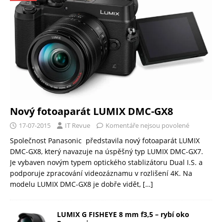
Nový fotoaparát LUMIX DMC-GX8
17-07-2015
IT Revue
Komentáře nejsou povolené
Společnost Panasonic představila nový fotoaparát LUMIX
DMC-GX8, který navazuje na úspěšný typ LUMIX DMC-GX7.
Je vybaven novým typem optického stablizátoru Dual I.S. a
podporuje zpracování videozáznamu v rozlišení 4K. Na
modelu LUMIX DMC-GX8 je dobře vidět,
[…]
LUMIX G FISHEYE 8 mm f3,5 – rybí oko