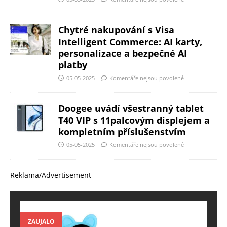
Chytré nakupování s Visa
Intelligent Commerce: AI karty,
personalizace a bezpečné AI
platby
05-05-2025
Komentáře nejsou povolené
Doogee uvádí všestranný tablet
T40 VIP s 11palcovým displejem a
kompletním příslušenstvím
05-05-2025
Komentáře nejsou povolené
Reklama/Advertisement
ZAUJALO