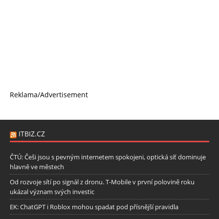
Reklama/Advertisement
ITBIZ.CZ
ČTÚ: Češi jsou s pevným internetem spokojeni, optická síť dominuje
hlavně ve městech
Od rozvoje sítí po signál z dronu. T-Mobile v první polovině roku
ukázal význam svých investic
EK: ChatGPT i Roblox mohou spadat pod přísnější pravidla