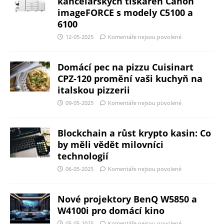
kancelářských tiskáren Canon
imageFORCE s modely C5100 a
6100
12-05-2025
Komentáře nejsou povolené
Domácí pec na pizzu Cuisinart
CPZ-120 promění vaši kuchyň na
italskou pizzerii
09-05-2025
Komentáře nejsou povolené
Blockchain a růst krypto kasin: Co
by měli vědět milovníci
technologií
06-05-2025
Komentáře nejsou povolené
Nové projektory BenQ W5850 a
W4100i pro domácí kino
05-05-2025
Komentáře nejsou povolené