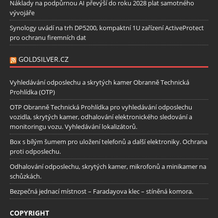
Náklady na podpůrnou AI převýší do roku 2028 plat samotného
vývojáře
Synology uvádí na trh DP5200, kompaktní 1U zařízení ActiveProtect
pro ochranu firemních dat
GOLDSILVER.CZ
Vyhledávání odposlechu a skrytých kamer Obranně Technická
Prohlídka (OTP)
OTP Obranně Technická Prohlídka pro vyhledávání odposlechu
vozidla, skrytých kamer, odhalování elektronického sledování a
monitoringu vozu. Vyhledávání lokalizátorů.
Box s bílým šumem pro uložení telefonů a další elektroniky. Ochrana
proti odposlechu.
Odhalování odposlechu, skrytých kamer, mikrofonů a minikamer na
schůzkách.
Bezpečná jednací místnost – Faradayova klec – stíněná komora.
COPYRIGHT