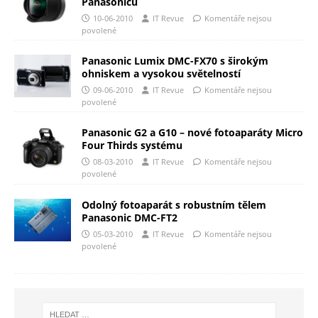
Panasonicu
10-06-2010
IT Revue
Komentáře nejsou
povolené
Panasonic Lumix DMC-FX70 s širokým
ohniskem a vysokou světelností
09-06-2010
IT Revue
Komentáře nejsou
povolené
Panasonic G2 a G10 – nové fotoaparáty Micro
Four Thirds systému
08-03-2010
IT Revue
Komentáře nejsou
povolené
Odolný fotoaparát s robustním tělem
Panasonic DMC-FT2
05-03-2010
IT Revue
Komentáře nejsou
povolené