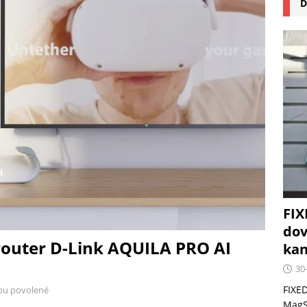
D
na pizzu Cuisinart CPZ-120 promění vaši kuchyň na italskou
 růst krypto kasin: Co by měli vědět milovníci technologií
FIX
dov
 router D-Link AQUILA PRO AI
kan
30
FIXED
ou povolené
MagSa