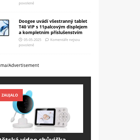
povolené
Doogee uvádí všestranný tablet
T40 VIP s 11palcovým displejem
a kompletním příslušenstvím
05-05-2025
Komentáře nejsou
povolené
ama/Advertisement
ZAUJALO
Dětská video chůvička