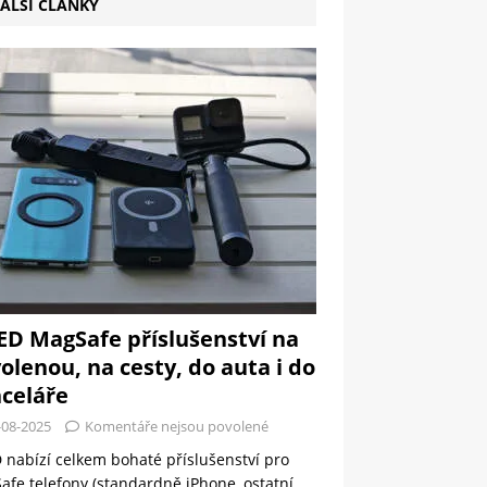
ALŠÍ ČLÁNKY
ED MagSafe příslušenství na
olenou, na cesty, do auta i do
celáře
-08-2025
Komentáře nejsou povolené
 nabízí celkem bohaté příslušenství pro
fe telefony (standardně iPhone, ostatní