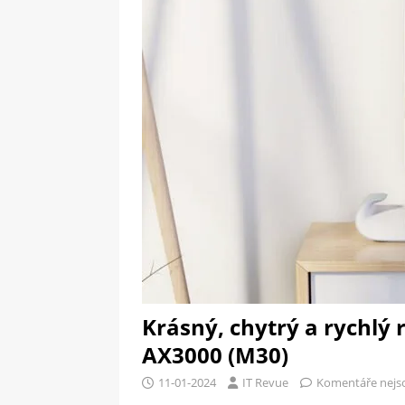
[ 09-05-2025 ]
Domácí pec 
pizzerii
OSTATNÍ
[ 06-05-2025 ]
Blockchain a
SOFTWARE
Krásný, chytrý a rychlý
AX3000 (M30)
11-01-2024
IT Revue
Komentáře nejs