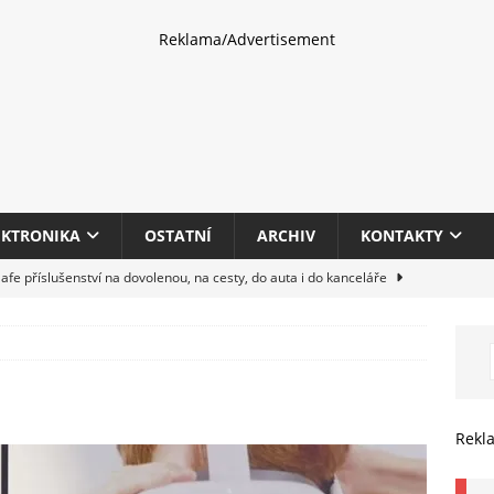
Reklama/Advertisement
EKTRONIKA
OSTATNÍ
ARCHIV
KONTAKTY
fe příslušenství na dovolenou, na cesty, do auta i do kanceláře
eletrhu COMPUTEX 2025 představí nové příslušenství pro hráče,
HARDWARE
multifunkčních kancelářských tiskáren Canon imageFORCE s modely
Rekl
E