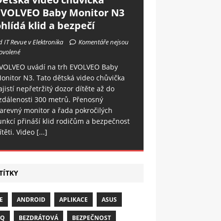
EVOLVEO Baby Monitor N3
hlídá klid a bezpečí
d IT Revue v Elektronika
Komentáře nejsou
ovolené
VOLVEO uvádí na trh EVOLVEO Baby
onitor N3. Tato dětská video chůvička
ajistí nepřetržitý dozor dítěte až do
zdálenosti 300 metrů. Přenosný
arevný monitor a řada pokročilých
unkcí přináší klid rodičům a bezpečnost
ítěti. Video
[...]
TÍTKY
E
ANDROID
APLIKACE
ASUS
NQ
BEZDRÁTOVÁ
BEZPEČNOST