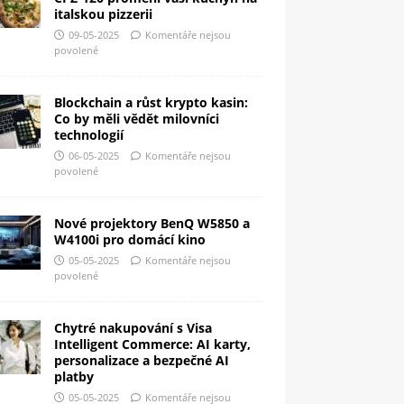
italskou pizzerii
09-05-2025
Komentáře nejsou
povolené
Blockchain a růst krypto kasin:
Co by měli vědět milovníci
technologií
06-05-2025
Komentáře nejsou
povolené
Nové projektory BenQ W5850 a
W4100i pro domácí kino
05-05-2025
Komentáře nejsou
povolené
Chytré nakupování s Visa
Intelligent Commerce: AI karty,
personalizace a bezpečné AI
platby
05-05-2025
Komentáře nejsou