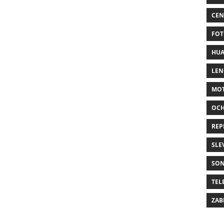
CEN
FOT
HUA
LE
MO
OC
REP
SLE
SO
TEL
ZAB