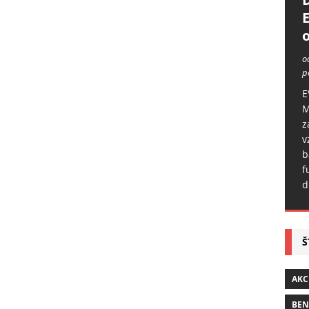
o
o
p
E
M
z
v
b
f
d
Š
AKC
BE