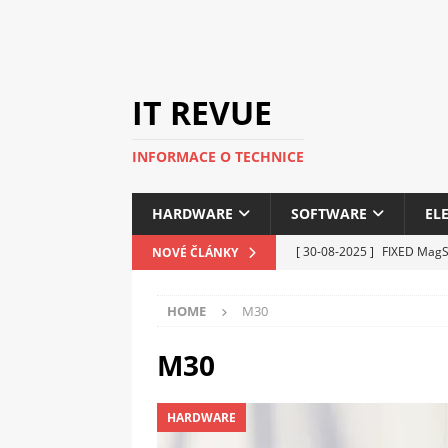
IT REVUE
INFORMACE O TECHNICE
HARDWARE
SOFTWARE
EL
[ 30-08-2025 ]
FIXED MagSa
NOVÉ ČLÁNKY
ELEKTRONIKA
HOME
M30
[ 14-05-2025 ]
Genius na v
kanceláře i domácnosti
M30
[ 12-05-2025 ]
Nová řada 
HARDWARE
C5100 a 6100
PERIFERI