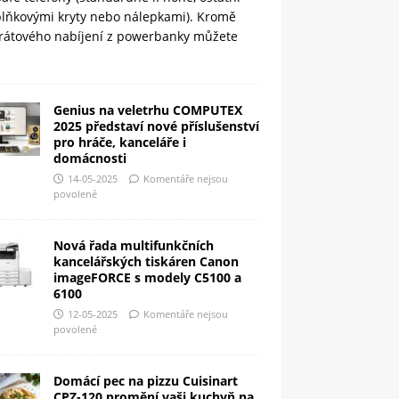
plňkovými kryty nebo nálepkami). Kromě
rátového nabíjení z powerbanky můžete
Genius na veletrhu COMPUTEX
2025 představí nové příslušenství
pro hráče, kanceláře i
domácnosti
14-05-2025
Komentáře nejsou
povolené
Nová řada multifunkčních
kancelářských tiskáren Canon
imageFORCE s modely C5100 a
6100
12-05-2025
Komentáře nejsou
povolené
Domácí pec na pizzu Cuisinart
CPZ-120 promění vaši kuchyň na