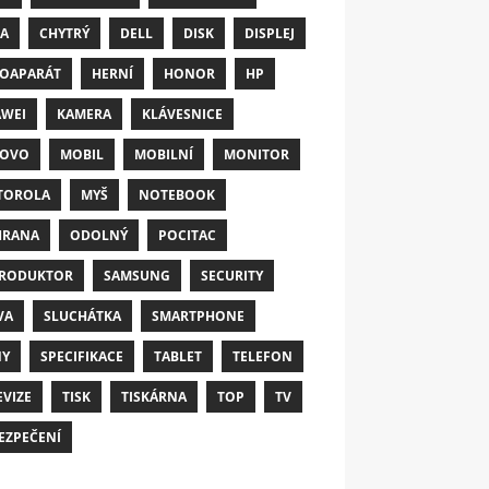
A
CHYTRÝ
DELL
DISK
DISPLEJ
OAPARÁT
HERNÍ
HONOR
HP
WEI
KAMERA
KLÁVESNICE
NOVO
MOBIL
MOBILNÍ
MONITOR
TOROLA
MYŠ
NOTEBOOK
HRANA
ODOLNÝ
POCITAC
RODUKTOR
SAMSUNG
SECURITY
VA
SLUCHÁTKA
SMARTPHONE
NY
SPECIFIKACE
TABLET
TELEFON
EVIZE
TISK
TISKÁRNA
TOP
TV
EZPEČENÍ