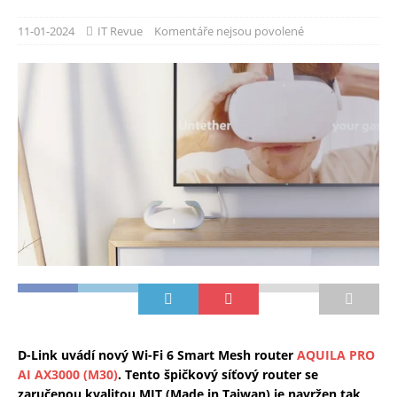
11-01-2024
IT Revue
Komentáře nejsou povolené
D-Link uvádí nový Wi-Fi 6 Smart Mesh router
AQUILA PRO
AI AX3000 (M30)
. Tento špičkový síťový router se
zaručenou kvalitou MIT (Made in Taiwan) je navržen tak,