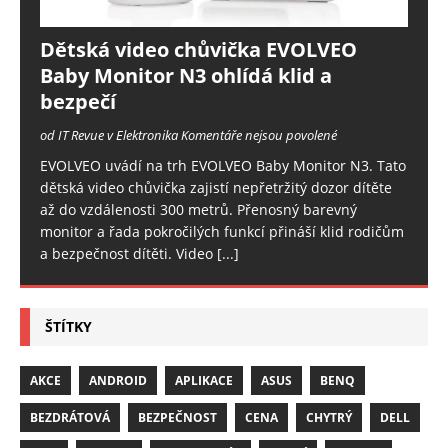
Dětská video chůvička EVOLVEO
Baby Monitor N3 ohlídá klid a
bezpečí
od IT Revue v Elektronika
Komentáře nejsou povolené
EVOLVEO uvádí na trh EVOLVEO Baby Monitor N3. Tato
dětská video chůvička zajistí nepřetržitý dozor dítěte
až do vzdálenosti 300 metrů. Přenosný barevný
monitor a řada pokročilých funkcí přináší klid rodičům
a bezpečnost dítěti. Video
[...]
ŠTÍTKY
AKCE
ANDROID
APLIKACE
ASUS
BENQ
BEZDRÁTOVÁ
BEZPEČNOST
CENA
CHYTRÝ
DELL