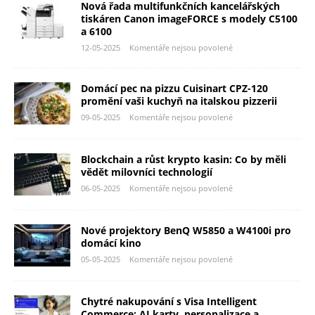
Nová řada multifunkčních kancelářských
tiskáren Canon imageFORCE s modely C5100
a 6100
12-05-2025
Komentáře nejsou povolené
Domácí pec na pizzu Cuisinart CPZ-120
promění vaši kuchyň na italskou pizzerii
09-05-2025
Komentáře nejsou povolené
Blockchain a růst krypto kasin: Co by měli
vědět milovníci technologií
06-05-2025
Komentáře nejsou povolené
Nové projektory BenQ W5850 a W4100i pro
domácí kino
05-05-2025
Komentáře nejsou povolené
Chytré nakupování s Visa Intelligent
Commerce: AI karty, personalizace a