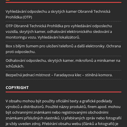
Vyhledávání odposlechu a skrytých kamer Obranně Technická
Prohlídka (OTP)
OTP Obranně Technická Prohlídka pro vyhledávání odposlechu
vozidla, skrytých kamer, odhalování elektronického sledování a
monitoringu vozu. Vyhledávání lokalizátorů.
Box s bílým šumem pro uložení telefonů a další elektroniky. Ochrana
proti odposlechu.
Odhalování odposlechu, skrytých kamer, mikrofonů a minikamer na
schůzkách.
Bezpečná jednací místnost – Faradayova klec – stíněná komora.
COPYRIGHT
V obsahu mohou být použity oficiální texty a grafické podklady
výrobců a distributorů. Použité názvy produktů, firem apod. mohou
být ochrannými známkami nebo registrovanými obchodními
známkami příslušných vlastníků. U přebíraných zpráv nebo fotografií
je vždy uveden zdroj. Přebírání obsahu webu (článků a fotografií) je