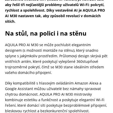
aby řešil tři nejčastější problémy uživatelů Wi-Fi: pokrytí,
rychlost a spolehlivost.
Díky vestavěné AI je AQUILA PRO
AI M30 nastaven tak, aby způsobil revoluci v domácích
sítích.
Na stůl, na polici i na stěnu
AQUILA PRO AI M30 se může pochlubit elegantním
designem (s možností montáže na stěnu), který snadno
splyne s jakýmkoliv prostředím. Průlomový design skrývá pět
vnitřních antén, které poskytují vylepšené 360stupňové
trojrozměrné pokrytí, čímž se M30 stane ideálním středem
vašeho domácího připojení.
Díky kompatibilitě s hlasovým ovládáním Amazon Alexa a
Google Assistant můžou uživatelé bez námahy spravovat
chytrou domácnost. AQUILA PRO AI M30 mistrovsky
kombinuje estetiku a funkčnost a poskytuje elegantní Wi-Fi
řešení, které domácí síti poskytuje bezproblémové připojení,
bleskovou rychlost a bezkonkurenční spolehlivost.