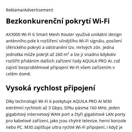
Reklama/Advertisement
Bezkonkurenční pokrytí Wi-Fi
AX3000 Wi-Fi 6 Smart Mesh Router využívá unikátní design
anténního pole k rozšíření silnějšího Wi-Fi signálu, posílení
sférického pokrytí a odstranění tzv. mrtvých zón. Jedna
2
jednotka může pokrýt až 260 m
a lze ji snadno kdykoliv
rozšířit přidáním dalších zařízení řady AQUILA PRO AI, což
zajistí bezproblémové připojení Wi-Fi všem zařízením v
celém domě.
Vysoká rychlost připojení
Díky technologii Wi-Fi 6 poskytuje AQUILA PRO AI M30
extrémní rychlosti až 3 Gbps, šířku pásma 160 MHz, jeden
gigabitový internetový WAN port a čtyři gigabitové LAN porty
pro kabelové zařízení, jako jsou chytré televize, herní konzole
nebo PC. M30 zajišťuje ultra rychlé Wi-Fi připojení, i když je