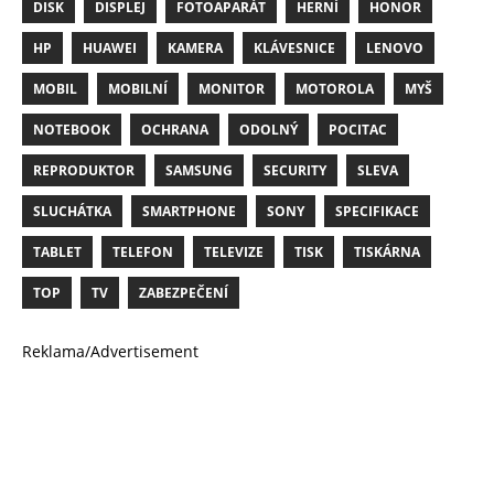
DISK
DISPLEJ
FOTOAPARÁT
HERNÍ
HONOR
HP
HUAWEI
KAMERA
KLÁVESNICE
LENOVO
MOBIL
MOBILNÍ
MONITOR
MOTOROLA
MYŠ
NOTEBOOK
OCHRANA
ODOLNÝ
POCITAC
REPRODUKTOR
SAMSUNG
SECURITY
SLEVA
SLUCHÁTKA
SMARTPHONE
SONY
SPECIFIKACE
TABLET
TELEFON
TELEVIZE
TISK
TISKÁRNA
TOP
TV
ZABEZPEČENÍ
Reklama/Advertisement