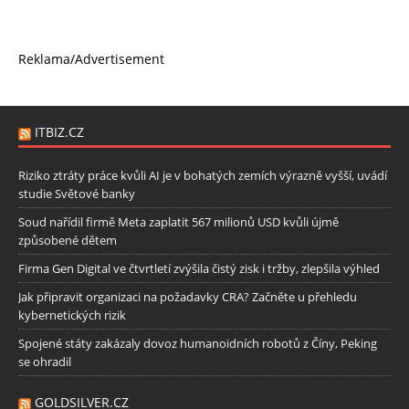
Reklama/Advertisement
ITBIZ.CZ
Riziko ztráty práce kvůli AI je v bohatých zemích výrazně vyšší, uvádí
studie Světové banky
Soud nařídil firmě Meta zaplatit 567 milionů USD kvůli újmě
způsobené dětem
Firma Gen Digital ve čtvrtletí zvýšila čistý zisk i tržby, zlepšila výhled
Jak připravit organizaci na požadavky CRA? Začněte u přehledu
kybernetických rizik
Spojené státy zakázaly dovoz humanoidních robotů z Číny, Peking
se ohradil
GOLDSILVER.CZ