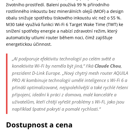
životního prostředí. Balení používá 99 % přírodního
rostlinného inkoustu bez minerálních olejů (MOF) a design
obalu snižuje spotřebu tiskového inkoustu víc než o 55 %.
M30 také využívá funkci Wi-Fi 6 Target Wake Time (TWT) ke
snížení spotřeby energie a nabízí zdravotní režim, který
automaticky utlumí router během noci, čímž zajišťuje
energetickou účinnost.
„AI podporuje efektivitu technologií po celém světě a
konektivita Wi-Fi by neměla být jiná,“
říká
Claude Chou
,
prezident D-Link Europe.
„
Nový chytrý mesh router AQUILA
PRO AI kombinuje technologii umělé inteligence s Wi-Fi 6 a
přináší optimalizované, nejspolehlivější a také rychlé řešení
připojení, ideální k práci z domova, malé kanceláře a
uživatelům, kteří chtějí vyřešit problémy s Wi-Fi, jako jsou
například špatné pokrytí a pomalé rychlosti.“
Dostupnost a cena