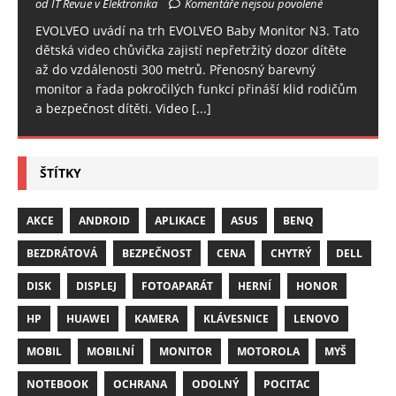
od IT Revue v Elektronika
Komentáře nejsou povolené
EVOLVEO uvádí na trh EVOLVEO Baby Monitor N3. Tato
dětská video chůvička zajistí nepřetržitý dozor dítěte
až do vzdálenosti 300 metrů. Přenosný barevný
monitor a řada pokročilých funkcí přináší klid rodičům
a bezpečnost dítěti. Video
[...]
ŠTÍTKY
AKCE
ANDROID
APLIKACE
ASUS
BENQ
BEZDRÁTOVÁ
BEZPEČNOST
CENA
CHYTRÝ
DELL
DISK
DISPLEJ
FOTOAPARÁT
HERNÍ
HONOR
HP
HUAWEI
KAMERA
KLÁVESNICE
LENOVO
MOBIL
MOBILNÍ
MONITOR
MOTOROLA
MYŠ
NOTEBOOK
OCHRANA
ODOLNÝ
POCITAC