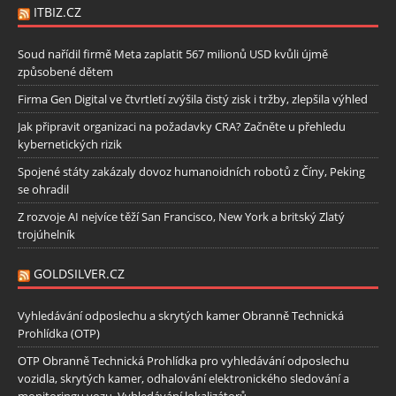
ITBIZ.CZ
Soud nařídil firmě Meta zaplatit 567 milionů USD kvůli újmě
způsobené dětem
Firma Gen Digital ve čtvrtletí zvýšila čistý zisk i tržby, zlepšila výhled
Jak připravit organizaci na požadavky CRA? Začněte u přehledu
kybernetických rizik
Spojené státy zakázaly dovoz humanoidních robotů z Číny, Peking
se ohradil
Z rozvoje AI nejvíce těží San Francisco, New York a britský Zlatý
trojúhelník
GOLDSILVER.CZ
Vyhledávání odposlechu a skrytých kamer Obranně Technická
Prohlídka (OTP)
OTP Obranně Technická Prohlídka pro vyhledávání odposlechu
vozidla, skrytých kamer, odhalování elektronického sledování a
monitoringu vozu. Vyhledávání lokalizátorů.