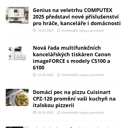
Genius na veletrhu COMPUTEX
2025 představí nové příslušenství
pro hráče, kanceláře i domácnosti
14-05-2025
Komentáře nejsou povolené
Nová řada multifunkčních
kancelářských tiskáren Canon
imageFORCE s modely C5100 a
6100
12-05-2025
Komentáře nejsou povolené
Domácí pec na pizzu Cuisinart
CPZ-120 promění vaši kuchyň na
italskou pizzerii
09-05-2025
Komentáře nejsou povolené