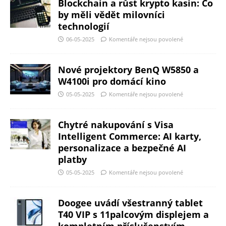
Blockchain a růst krypto kasin: Co
by měli vědět milovníci
technologií
06-05-2025
Komentáře nejsou povolené
Nové projektory BenQ W5850 a
W4100i pro domácí kino
05-05-2025
Komentáře nejsou povolené
Chytré nakupování s Visa
Intelligent Commerce: AI karty,
personalizace a bezpečné AI
platby
05-05-2025
Komentáře nejsou povolené
Doogee uvádí všestranný tablet
T40 VIP s 11palcovým displejem a