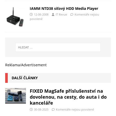
IAMM NTD38 síťový HDD Media Player
12-06-2008
IT Revue
Komentáře nejsou
povolené
Reklama/Advertisement
DALŠÍ ČLÁNKY
FIXED MagSafe příslušenství na
dovolenou, na cesty, do auta i do
kanceláře
30-08-2025
Komentáře nejsou povolené