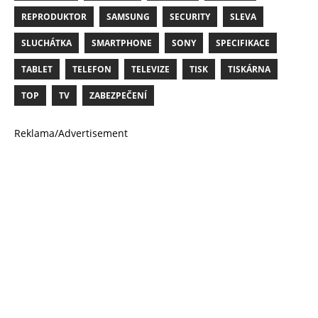
REPRODUKTOR
SAMSUNG
SECURITY
SLEVA
SLUCHÁTKA
SMARTPHONE
SONY
SPECIFIKACE
TABLET
TELEFON
TELEVIZE
TISK
TISKÁRNA
TOP
TV
ZABEZPEČENÍ
Reklama/Advertisement