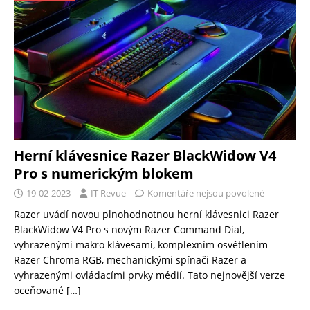
Herní klávesnice Razer BlackWidow V4
Pro s numerickým blokem
19-02-2023
IT Revue
Komentáře nejsou povolené
Razer uvádí novou plnohodnotnou herní klávesnici Razer
BlackWidow V4 Pro s novým Razer Command Dial,
vyhrazenými makro klávesami, komplexním osvětlením
Razer Chroma RGB, mechanickými spínači Razer a
vyhrazenými ovládacími prvky médií. Tato nejnovější verze
oceňované
[…]