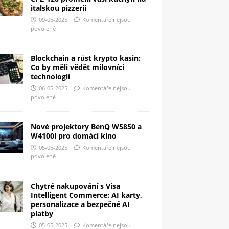
italskou pizzerii
09-05-2025
Komentáře nejsou
povolené
Blockchain a růst krypto kasin:
Co by měli vědět milovníci
technologií
06-05-2025
Komentáře nejsou
povolené
Nové projektory BenQ W5850 a
W4100i pro domácí kino
05-05-2025
Komentáře nejsou
povolené
Chytré nakupování s Visa
Intelligent Commerce: AI karty,
personalizace a bezpečné AI
platby
05-05-2025
Komentáře nejsou