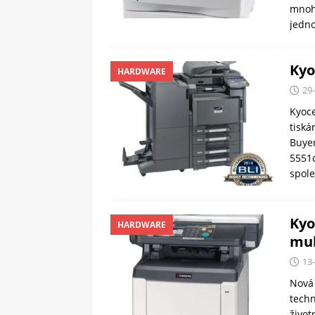
mnoho
jedno
Kyo
HARDWARE
29
Kyoce
tiská
Buyer
5551c
spole
Kyo
HARDWARE
mul
13
Nová 
techn
život