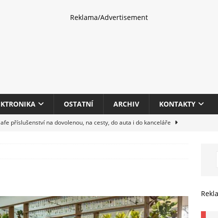
Reklama/Advertisement
EKTRONIKA
OSTATNÍ
ARCHIV
KONTAKTY
fe příslušenství na dovolenou, na cesty, do auta i do kanceláře
eletrhu COMPUTEX 2025 představí nové příslušenství pro hráče,
HARDWARE
multifunkčních kancelářských tiskáren Canon imageFORCE s modely
Rekl
E