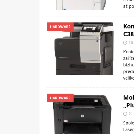
až po
Kon
HARDWARE
C38
16
Konic
zaříz
bizhu
přede
velik
Mob
HARDWARE
„Pl
21
Spole
Laser