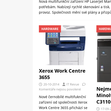
Nová multifunkční zařízení HP LaserJet M
potřebám. Nabízejí rychlé skenování a tis
provoz. Společnosti mění své plány a při
HARDWARE
HARDW
Xerox Work Centre
3655
20-10-2014
IT Revue
Nejme
Komentáře nejsou povolené
Minol
Nové černobílé multifuknční
C3110
zařízení od společnosti Xerox
Work Centre 3655 přichází se
17-09-