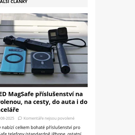
ALŠÍ ČLÁNKY
ED MagSafe příslušenství na
olenou, na cesty, do auta i do
celáře
-08-2025
Komentáře nejsou povolené
 nabízí celkem bohaté příslušenství pro
fe telefony (standardně iPhone, ostatní