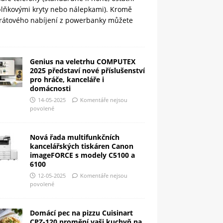
plňkovými kryty nebo nálepkami). Kromě
rátového nabíjení z powerbanky můžete
Genius na veletrhu COMPUTEX
2025 představí nové příslušenství
pro hráče, kanceláře i
domácnosti
14-05-2025
Komentáře nejsou
povolené
Nová řada multifunkčních
kancelářských tiskáren Canon
imageFORCE s modely C5100 a
6100
12-05-2025
Komentáře nejsou
povolené
Domácí pec na pizzu Cuisinart
CPZ-120 promění vaši kuchyň na