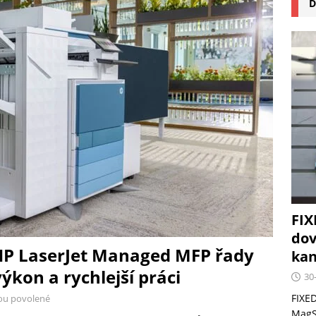
D
na pizzu Cuisinart CPZ-120 promění vaši kuchyň na italskou
 růst krypto kasin: Co by měli vědět milovníci technologií
FIX
dov
HP LaserJet Managed MFP řady
kan
ýkon a rychlejší práci
30
FIXED
ou povolené
MagSa