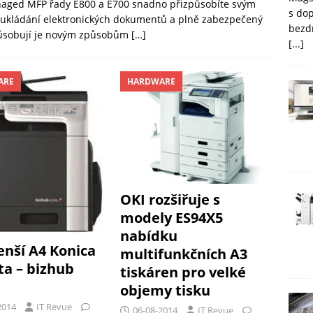
anaged MFP řady E800 a E700 snadno přizpůsobíte svým
s do
k, ukládání elektronických dokumentů a plně zabezpečený
bezd
způsobují je novým způsobům
[…]
[...]
ARE
HARDWARE
OKI rozšiřuje s
modely ES94X5
nabídku
nší A4 Konica
multifunkčních A3
ta – bizhub
tiskáren pro velké
objemy tisku
2014
IT Revue
06-08-2014
IT Revue