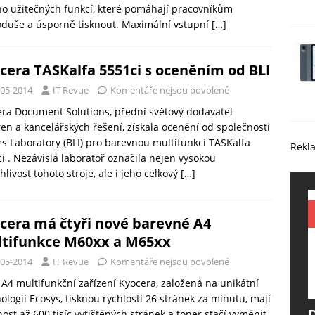
 užitečných funkcí, které pomáhají pracovníkům
duše a úsporně tisknout. Maximální vstupní
[…]
cera TASKalfa 5551ci s oceněním od BLI
-05-2014
IT Revue
Komentáře nejsou povolené
ra Document Solutions, přední světový dodavatel
ren a kancelářských řešení, získala ocenění od společnosti
s Laboratory (BLI) pro barevnou multifunkci TASKalfa
Rekl
i . Nezávislá laboratoř označila nejen vysokou
hlivost tohoto stroje, ale i jeho celkový
[…]
cera má čtyři nové barevné A4
tifunkce M60xx a M65xx
-05-2014
IT Revue
Komentáře nejsou povolené
A4 multifunkční zařízení Kyocera, založená na unikátní
ologii Ecosys, tisknou rychlostí 26 stránek za minutu, mají
nost až 600 tisíc vytištěných stránek a toner stačí vyměnit