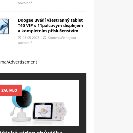
povolené
Doogee uvádí všestranný tablet
T40 VIP s 11palcovým displejem
a kompletním příslušenstvím
05-05-2025
Komentáře nejsou
povolené
ama/Advertisement
ZAUJALO
Dětská video chůvička