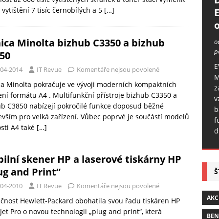
 vytištění 7 tisíc černobílých a 5
[…]
o
ica Minolta bizhub C3350 a bizhub
o
p
50
E
-04-2014
IT Revue
Komentáře nejsou povolené
M
a Minolta pokračuje ve vývoji moderních kompaktních
z
ení formátu A4 . Multifunkční přístroje bizhub C3350 a
v
b C3850 nabízejí pokročilé funkce doposud běžné
b
vším pro velká zařízení. Vůbec poprvé je součástí modelů
f
osti A4 také
[…]
d
ilní skener HP a laserové tiskárny HP
ug and Print“
Š
-04-2010
IT Revue
Komentáře nejsou povolené
AKC
čnost Hewlett-Packard obohatila svou řadu tiskáren HP
Jet Pro o novou technologii „plug and print“, která
BE