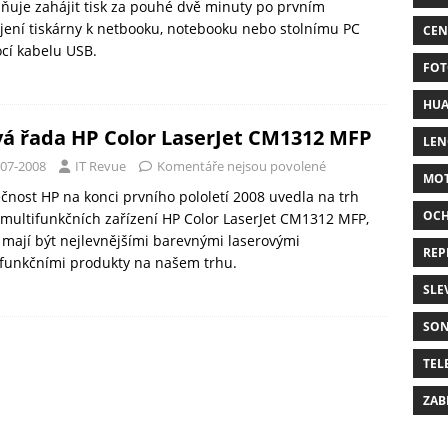
uje zahájit tisk za pouhé dvě minuty po prvním
jení tiskárny k netbooku, notebooku nebo stolnímu PC
CEN
cí kabelu USB.
FOT
HUA
á řada HP Color LaserJet CM1312 MFP
LE
-07-2008
IT Revue
Komentáře nejsou povolené
MO
čnost HP na konci prvního pololetí 2008 uvedla na trh
OC
multifunkčních zařízení HP Color LaserJet CM1312 MFP,
 mají být nejlevnějšími barevnými laserovými
REP
funkčními produkty na našem trhu.
SLE
SO
TEL
ZAB