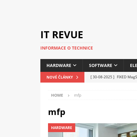
IT REVUE
INFORMACE O TECHNICE
HARDWARE
SOFTWARE
EL
[ 30-08-2025 ]
FIXED MagSa
NOVÉ ČLÁNKY
ELEKTRONIKA
HOME
mfp
[ 14-05-2025 ]
Genius na v
kanceláře i domácnosti
mfp
[ 12-05-2025 ]
Nová řada 
HARDWARE
C5100 a 6100
PERIFERI