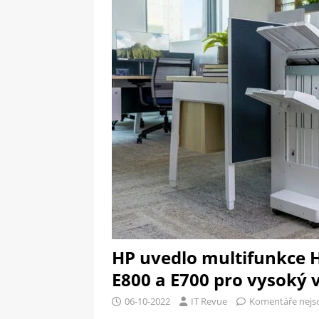
[ 09-05-2025 ]
Domácí pec 
pizzerii
OSTATNÍ
[ 06-05-2025 ]
Blockchain a
SOFTWARE
HP uvedlo multifunkce 
E800 a E700 pro vysoký v
06-10-2022
IT Revue
Komentáře nejs