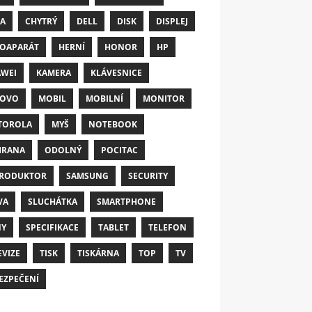
A
CHYTRÝ
DELL
DISK
DISPLEJ
OAPARÁT
HERNÍ
HONOR
HP
WEI
KAMERA
KLÁVESNICE
NOVO
MOBIL
MOBILNÍ
MONITOR
TOROLA
MYŠ
NOTEBOOK
HRANA
ODOLNÝ
POCITAC
RODUKTOR
SAMSUNG
SECURITY
VA
SLUCHÁTKA
SMARTPHONE
NY
SPECIFIKACE
TABLET
TELEFON
EVIZE
TISK
TISKÁRNA
TOP
TV
EZPEČENÍ