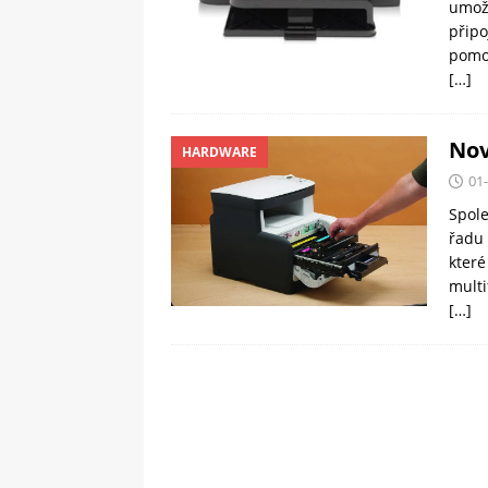
umožň
připo
pomo
[…]
Nov
HARDWARE
01
Spole
řadu 
které
multi
[…]