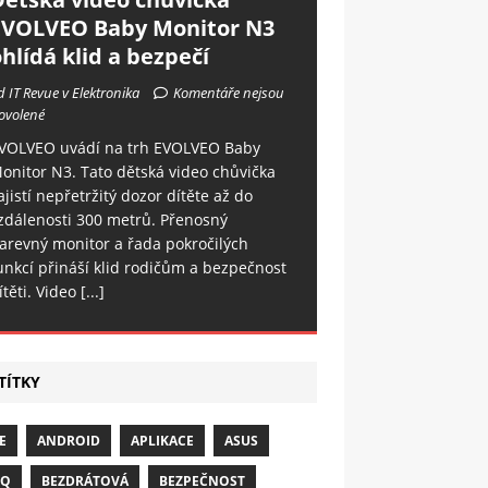
EVOLVEO Baby Monitor N3
hlídá klid a bezpečí
d IT Revue v Elektronika
Komentáře nejsou
ovolené
VOLVEO uvádí na trh EVOLVEO Baby
onitor N3. Tato dětská video chůvička
ajistí nepřetržitý dozor dítěte až do
zdálenosti 300 metrů. Přenosný
arevný monitor a řada pokročilých
unkcí přináší klid rodičům a bezpečnost
ítěti. Video
[...]
TÍTKY
E
ANDROID
APLIKACE
ASUS
NQ
BEZDRÁTOVÁ
BEZPEČNOST