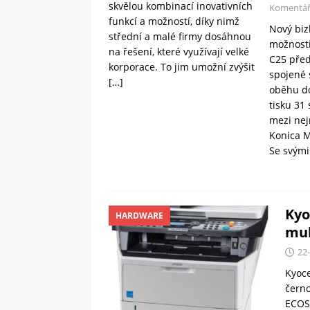
skvělou kombinací inovativních
Komentář
funkcí a možností, díky nimž
Nový biz
střední a malé firmy dosáhnou
možnost
na řešení, které využívají velké
C25 před
korporace. To jim umožní zvýšit
spojené 
[…]
oběhu d
tisku 31 
mezi nejr
Konica M
Se svým
Kyo
HARDWARE
mul
22
Kyoce
černo
ECOSY