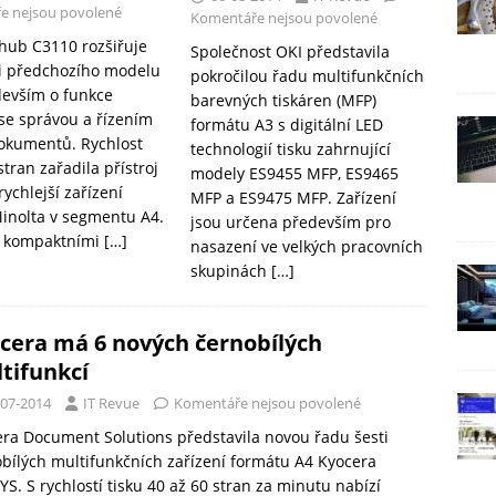
e nejsou povolené
Komentáře nejsou povolené
hub C3110 rozšiřuje
Společnost OKI představila
i předchozího modelu
pokročilou řadu multifunkčních
evším o funkce
barevných tiskáren (MFP)
se správou a řízením
formátu A3 s digitální LED
okumentů. Rychlost
technologií tisku zahrnující
stran zařadila přístroj
modely ES9455 MFP, ES9465
ychlejší zařízení
MFP a ES9475 MFP. Zařízení
inolta v segmentu A4.
jsou určena především pro
i kompaktními
[…]
nasazení ve velkých pracovních
skupinách
[…]
cera má 6 nových černobílých
tifunkcí
-07-2014
IT Revue
Komentáře nejsou povolené
ra Document Solutions představila novou řadu šesti
bílých multifunkčních zařízení formátu A4 Kyocera
S. S rychlostí tisku 40 až 60 stran za minutu nabízí