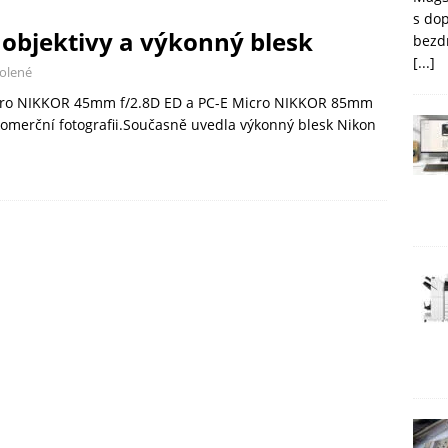
s do
objektivy a výkonný blesk
bezd
[...]
olené
Micro NIKKOR 45mm f/2.8D ED a PC-E Micro NIKKOR 85mm
a komerční fotografii.Současně uvedla výkonný blesk Nikon