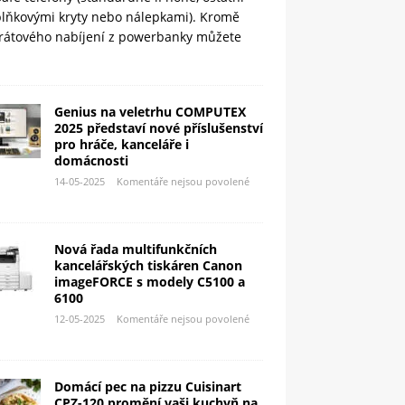
plňkovými kryty nebo nálepkami). Kromě
rátového nabíjení z powerbanky můžete
Genius na veletrhu COMPUTEX
2025 představí nové příslušenství
pro hráče, kanceláře i
domácnosti
14-05-2025
Komentáře nejsou povolené
Nová řada multifunkčních
kancelářských tiskáren Canon
imageFORCE s modely C5100 a
6100
12-05-2025
Komentáře nejsou povolené
Domácí pec na pizzu Cuisinart
CPZ-120 promění vaši kuchyň na