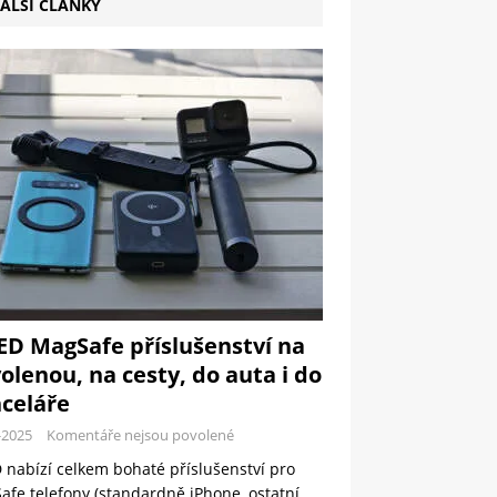
ALŠÍ ČLÁNKY
ED MagSafe příslušenství na
olenou, na cesty, do auta i do
celáře
-2025
Komentáře nejsou povolené
 nabízí celkem bohaté příslušenství pro
fe telefony (standardně iPhone, ostatní