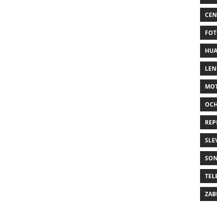
CEN
FOT
HUA
LE
MO
OC
REP
SLE
SO
TEL
ZAB