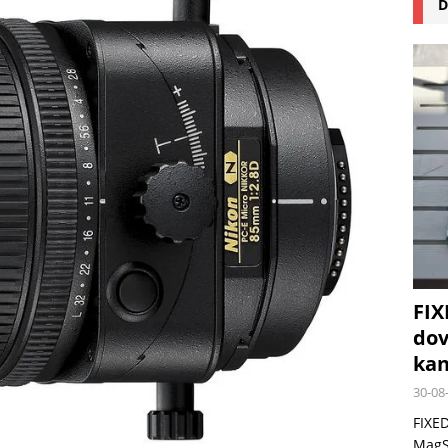
D
na pizzu Cuisinart CPZ-120 promění vaši kuchyň na italskou pizzerii
 růst krypto kasin: Co by měli vědět milovníci technologií
FIX
dov
kan
30-08
FIXED
MagSa