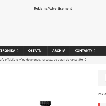
Reklama/Advertisement
KTRONIKA
OSTATNÍ
ARCHIV
KONTAKTY
fe příslušenství na dovolenou, na cesty, do auta i do kanceláře
eletrhu COMPUTEX 2025 představí nové příslušenství pro hráče,
HARDWARE
ultifunkčních kancelářských tiskáren Canon imageFORCE s modely
Rekl
E