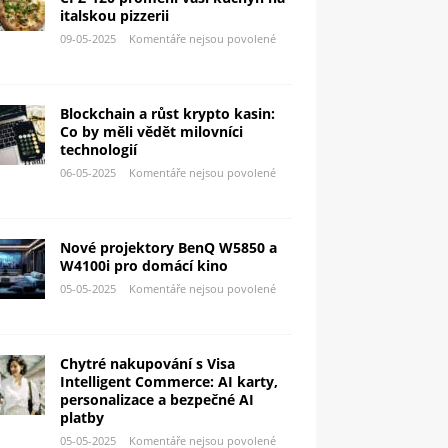
italskou pizzerii
09-05-2025
Komentáře nejsou povolené
Blockchain a růst krypto kasin:
Co by měli vědět milovníci
technologií
06-05-2025
Komentáře nejsou povolené
Nové projektory BenQ W5850 a
W4100i pro domácí kino
05-05-2025
Komentáře nejsou povolené
Chytré nakupování s Visa
Intelligent Commerce: AI karty,
personalizace a bezpečné AI
platby
05-05-2025
Komentáře nejsou povolené