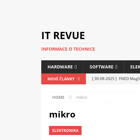
IT REVUE
INFORMACE O TECHNICE
HARDWARE
SOFTWARE
ELE
[ 30-08-2025 ]
FIXED MagSa
NOVÉ ČLÁNKY
ELEKTRONIKA
HOME
mikro
[ 14-05-2025 ]
Genius na v
kanceláře i domácnosti
mikro
[ 12-05-2025 ]
Nová řada m
ELEKTRONIKA
C5100 a 6100
PERIFERI