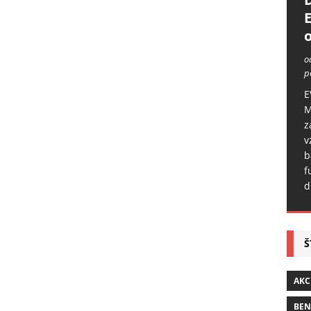
o
o
p
E
M
z
v
b
f
d
Š
AKC
BE