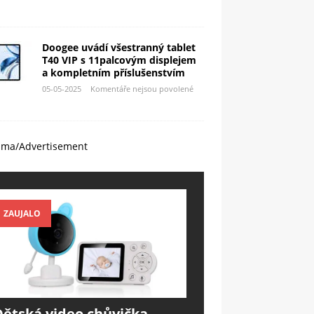
Doogee uvádí všestranný tablet
T40 VIP s 11palcovým displejem
a kompletním příslušenstvím
05-05-2025
Komentáře nejsou povolené
ama/Advertisement
ZAUJALO
Dětská video chůvička