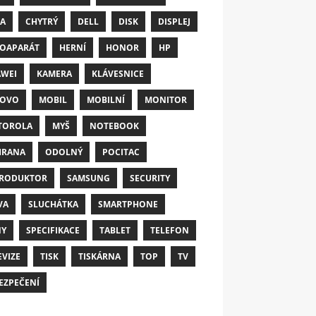
A
CHYTRÝ
DELL
DISK
DISPLEJ
OAPARÁT
HERNÍ
HONOR
HP
WEI
KAMERA
KLÁVESNICE
NOVO
MOBIL
MOBILNÍ
MONITOR
TOROLA
MYŠ
NOTEBOOK
HRANA
ODOLNÝ
POCITAC
RODUKTOR
SAMSUNG
SECURITY
VA
SLUCHÁTKA
SMARTPHONE
NY
SPECIFIKACE
TABLET
TELEFON
EVIZE
TISK
TISKÁRNA
TOP
TV
EZPEČENÍ