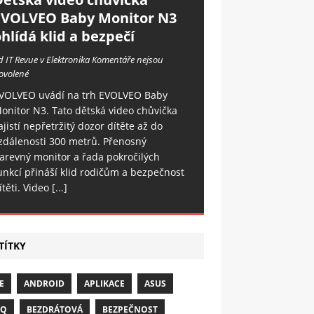
EVOLVEO Baby Monitor N3
hlídá klid a bezpečí
d IT Revue v Elektronika
Komentáře nejsou
ovolené
VOLVEO uvádí na trh EVOLVEO Baby
onitor N3. Tato dětská video chůvička
ajistí nepřetržitý dozor dítěte až do
zdálenosti 300 metrů. Přenosný
arevný monitor a řada pokročilých
unkcí přináší klid rodičům a bezpečnost
ítěti. Video
[...]
TÍTKY
E
ANDROID
APLIKACE
ASUS
NQ
BEZDRÁTOVÁ
BEZPEČNOST