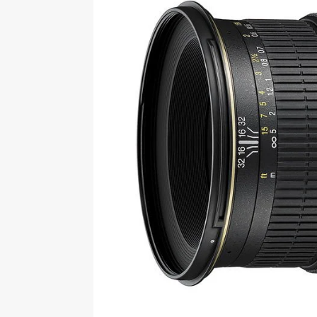
[ 09-05-2025 ]
Domácí pec 
OSTATNÍ
[ 06-05-2025 ]
Blockchain a
SOFTWARE