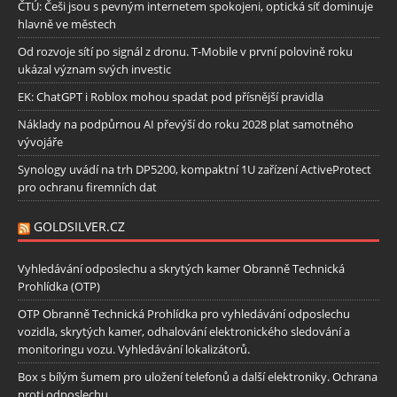
ČTÚ: Češi jsou s pevným internetem spokojeni, optická síť dominuje
hlavně ve městech
Od rozvoje sítí po signál z dronu. T-Mobile v první polovině roku
ukázal význam svých investic
EK: ChatGPT i Roblox mohou spadat pod přísnější pravidla
Náklady na podpůrnou AI převýší do roku 2028 plat samotného
vývojáře
Synology uvádí na trh DP5200, kompaktní 1U zařízení ActiveProtect
pro ochranu firemních dat
GOLDSILVER.CZ
Vyhledávání odposlechu a skrytých kamer Obranně Technická
Prohlídka (OTP)
OTP Obranně Technická Prohlídka pro vyhledávání odposlechu
vozidla, skrytých kamer, odhalování elektronického sledování a
monitoringu vozu. Vyhledávání lokalizátorů.
Box s bílým šumem pro uložení telefonů a další elektroniky. Ochrana
proti odposlechu.