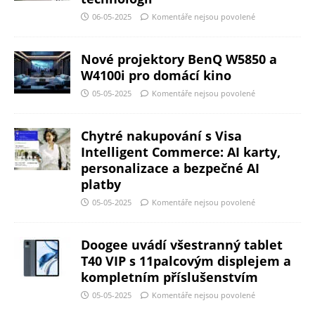
06-05-2025
Komentáře nejsou povolené
Nové projektory BenQ W5850 a
W4100i pro domácí kino
05-05-2025
Komentáře nejsou povolené
Chytré nakupování s Visa
Intelligent Commerce: AI karty,
personalizace a bezpečné AI
platby
05-05-2025
Komentáře nejsou povolené
Doogee uvádí všestranný tablet
T40 VIP s 11palcovým displejem a
kompletním příslušenstvím
05-05-2025
Komentáře nejsou povolené