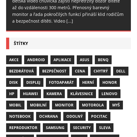
dětská video chůvička zajistí nepřetržitý dozor dítěte
až do vzdálenosti 300 metrů. Přenosný barevný
monitor a řada pokročilých funkcí přináší klid rodičům
a bezpečnost dítěti. Video
[...]
ŠTÍTKY
AKCE
ANDROID
APLIKACE
ASUS
BENQ
BEZDRÁTOVÁ
BEZPEČNOST
CENA
CHYTRÝ
DELL
DISK
DISPLEJ
FOTOAPARÁT
HERNÍ
HONOR
HP
HUAWEI
KAMERA
KLÁVESNICE
LENOVO
MOBIL
MOBILNÍ
MONITOR
MOTOROLA
MYŠ
NOTEBOOK
OCHRANA
ODOLNÝ
POCITAC
REPRODUKTOR
SAMSUNG
SECURITY
SLEVA