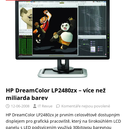
HP DreamColor LP2480zx – více než
miliarda barev
12-06-2008
IT Revue
Komentáře nejsou povolené
HP DreamColor LP2480zx je prvním celosvětově dostupným
displejem pro grafická pracoviště, který na širokoúhlém LCD
panelu s LED podsvícením využívá 30bitovou barevnou