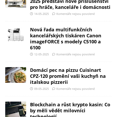
2025 představí nové příslušenství
pro hráče, kanceláře i domácnosti
14-05-2025
Komentáře nejsou povolené
Nová řada multifunkčních
kancelářských tiskáren Canon
imageFORCE s modely C5100 a
6100
12-05-2025
Komentáře nejsou povolené
Domácí pec na pizzu Cuisinart
CPZ-120 promění vaši kuchyň na
italskou pizzerii
09-05-2025
Komentáře nejsou povolené
Blockchain a růst krypto kasin: Co
by měli vědět milovníci
technologií