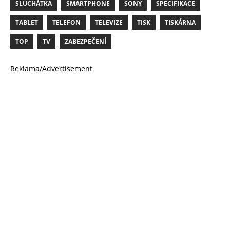
SLUCHÁTKA
SMARTPHONE
SONY
SPECIFIKACE
TABLET
TELEFON
TELEVIZE
TISK
TISKÁRNA
TOP
TV
ZABEZPEČENÍ
Reklama/Advertisement