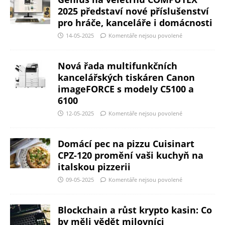
2025 představí nové příslušenství
pro hráče, kanceláře i domácnosti
14-05-2025
Komentáře nejsou povolené
Nová řada multifunkčních
kancelářských tiskáren Canon
imageFORCE s modely C5100 a
6100
12-05-2025
Komentáře nejsou povolené
Domácí pec na pizzu Cuisinart
CPZ-120 promění vaši kuchyň na
italskou pizzerii
09-05-2025
Komentáře nejsou povolené
Blockchain a růst krypto kasin: Co
by měli vědět milovníci