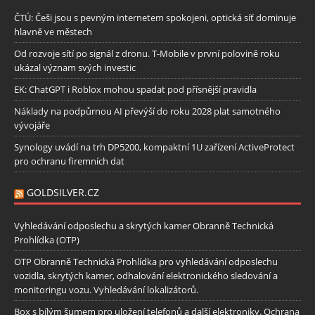
ČTÚ: Češi jsou s pevným internetem spokojeni, optická síť dominuje
hlavně ve městech
Od rozvoje sítí po signál z dronu. T-Mobile v první polovině roku
ukázal význam svých investic
EK: ChatGPT i Roblox mohou spadat pod přísnější pravidla
Náklady na podpůrnou AI převýší do roku 2028 plat samotného
vývojáře
Synology uvádí na trh DP5200, kompaktní 1U zařízení ActiveProtect
pro ochranu firemních dat
GOLDSILVER.CZ
Vyhledávání odposlechu a skrytých kamer Obranně Technická
Prohlídka (OTP)
OTP Obranně Technická Prohlídka pro vyhledávání odposlechu
vozidla, skrytých kamer, odhalování elektronického sledování a
monitoringu vozu. Vyhledávání lokalizátorů.
Box s bílým šumem pro uložení telefonů a další elektroniky. Ochrana