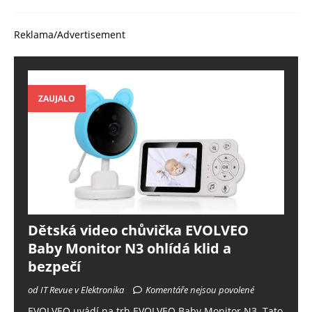
Reklama/Advertisement
ZAUJALO
Dětská video chůvička EVOLVEO
Baby Monitor N3 ohlídá klid a
bezpečí
od IT Revue v Elektronika
Komentáře nejsou povolené
EVOLVEO uvádí na trh EVOLVEO Baby Monitor N3. Tato