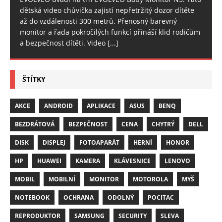
dětská video chůvička zajistí nepřetržitý dozor dítěte
až do vzdálenosti 300 metrů. Přenosný barevný
monitor a řada pokročilých funkcí přináší klid rodičům
a bezpečnost dítěti. Video
[...]
ŠTÍTKY
AKCE
ANDROID
APLIKACE
ASUS
BENQ
BEZDRÁTOVÁ
BEZPEČNOST
CENA
CHYTRÝ
DELL
DISK
DISPLEJ
FOTOAPARÁT
HERNÍ
HONOR
HP
HUAWEI
KAMERA
KLÁVESNICE
LENOVO
MOBIL
MOBILNÍ
MONITOR
MOTOROLA
MYŠ
NOTEBOOK
OCHRANA
ODOLNÝ
POCITAC
REPRODUKTOR
SAMSUNG
SECURITY
SLEVA