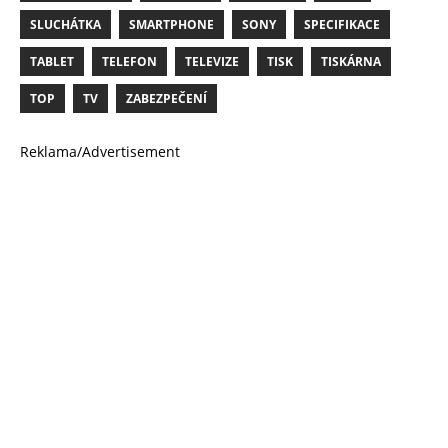
SLUCHÁTKA
SMARTPHONE
SONY
SPECIFIKACE
TABLET
TELEFON
TELEVIZE
TISK
TISKÁRNA
TOP
TV
ZABEZPEČENÍ
Reklama/Advertisement