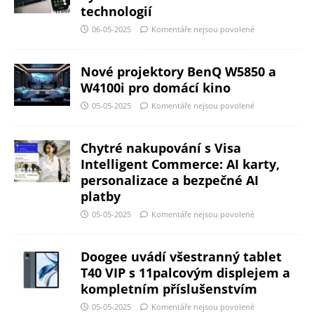
technologií
06-05-2025
Komentáře nejsou povolené
Nové projektory BenQ W5850 a
W4100i pro domácí kino
05-05-2025
Komentáře nejsou povolené
Chytré nakupování s Visa
Intelligent Commerce: AI karty,
personalizace a bezpečné AI
platby
05-05-2025
Komentáře nejsou povolené
Doogee uvádí všestranný tablet
T40 VIP s 11palcovým displejem a
kompletním příslušenstvím
05-05-2025
Komentáře nejsou povolené