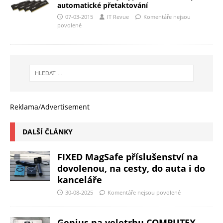
automatické přetaktování
07-03-2015
IT Revue
Komentáře nejsou
povolené
Reklama/Advertisement
DALŠÍ ČLÁNKY
FIXED MagSafe příslušenství na
dovolenou, na cesty, do auta i do
kanceláře
30-08-2025
Komentáře nejsou povolené
Genius na veletrhu COMPUTEX