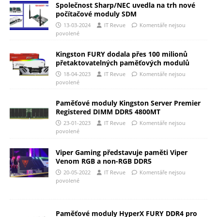
Společnost Sharp/NEC uvedla na trh nové
počítačové moduly SDM
13-03-2024
IT Revue
Komentáře nejsou
povolené
Kingston FURY dodala přes 100 milionů
přetaktovatelných paměťových modulů
18-04-2023
IT Revue
Komentáře nejsou
povolené
Paměťové moduly Kingston Server Premier
Registered DIMM DDR5 4800MT
23-01-2023
IT Revue
Komentáře nejsou
povolené
Viper Gaming představuje paměti Viper
Venom RGB a non-RGB DDR5
20-05-2022
IT Revue
Komentáře nejsou
povolené
Paměťové moduly HyperX FURY DDR4 pro