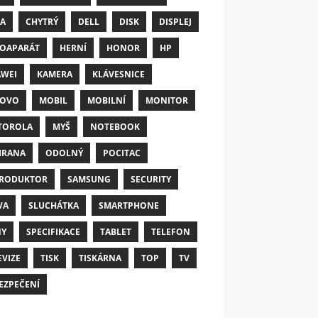
A
CHYTRÝ
DELL
DISK
DISPLEJ
OAPARÁT
HERNÍ
HONOR
HP
WEI
KAMERA
KLÁVESNICE
NOVO
MOBIL
MOBILNÍ
MONITOR
TOROLA
MYŠ
NOTEBOOK
HRANA
ODOLNÝ
POCITAC
RODUKTOR
SAMSUNG
SECURITY
VA
SLUCHÁTKA
SMARTPHONE
NY
SPECIFIKACE
TABLET
TELEFON
EVIZE
TISK
TISKÁRNA
TOP
TV
EZPEČENÍ