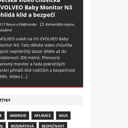
EVOLVEO Baby Monitor N3
hlídá klid a bezpečí
d IT Revue v Elektronika
Komentáře nejsou
ovolené
VOLVEO uvádí na trh EVOLVEO Baby
onitor N3. Tato dětská video chůvička
ajistí nepřetržitý dozor dítěte až do
zdálenosti 300 metrů. Přenosný
arevný monitor a řada pokročilých
unkcí přináší klid rodičům a bezpečnost
ítěti. Video
[...]
TÍTKY
E
ANDROID
APLIKACE
ASUS
NQ
BEZDRÁTOVÁ
BEZPEČNOST