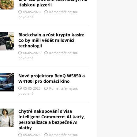
italskou pizzerii
09-05-2025
Komentáře nejsou
povolené
Blockchain a růst krypto kasin:
Co by měli vědět milovníci
technologií
06-05-2025
Komentáře nejsou
povolené
Nové projektory BenQ W5850 a
W4100i pro domácí kino
05-05-2025
Komentáře nejsou
povolené
Chytré nakupování s Visa
Intelligent Commerce: AI karty,
personalizace a bezpečné AI
platby
05-05-2025
Komentáře nejsou