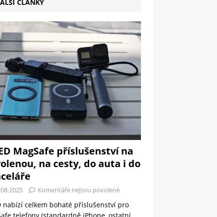
ALŠÍ ČLÁNKY
ED MagSafe příslušenství na
olenou, na cesty, do auta i do
celáře
-08-2025
Komentáře nejsou povolené
 nabízí celkem bohaté příslušenství pro
fe telefony (standardně iPhone, ostatní