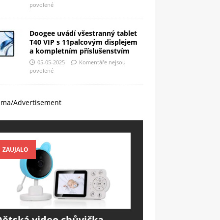
povolené
Doogee uvádí všestranný tablet
T40 VIP s 11palcovým displejem
a kompletním příslušenstvím
05-05-2025
Komentáře nejsou
povolené
ama/Advertisement
ZAUJALO
Dětská video chůvička