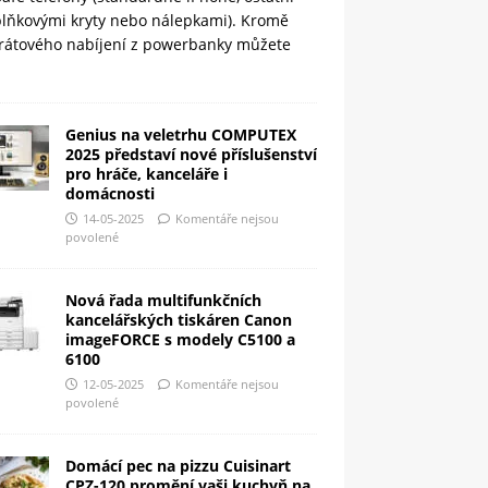
plňkovými kryty nebo nálepkami). Kromě
rátového nabíjení z powerbanky můžete
Genius na veletrhu COMPUTEX
2025 představí nové příslušenství
pro hráče, kanceláře i
domácnosti
14-05-2025
Komentáře nejsou
povolené
Nová řada multifunkčních
kancelářských tiskáren Canon
imageFORCE s modely C5100 a
6100
12-05-2025
Komentáře nejsou
povolené
Domácí pec na pizzu Cuisinart
CPZ-120 promění vaši kuchyň na