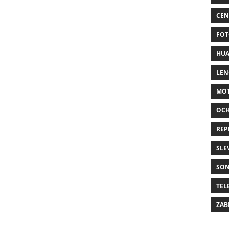
CEN
FOT
HUA
LE
MO
OC
REP
SLE
SO
TEL
ZAB