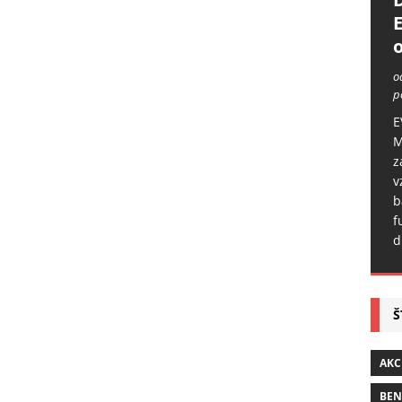
o
o
p
E
M
z
v
b
f
d
Š
AKC
BE