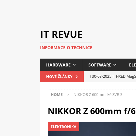
IT REVUE
INFORMACE O TECHNICE
HARDWARE
SOFTWARE
EL
[ 30-08-2025 ]
FIXED MagSa
NOVÉ ČLÁNKY
ELEKTRONIKA
HOME
NIKKOR Z 600mm f/6.3VR S
[ 14-05-2025 ]
Genius na v
kanceláře i domácnosti
NIKKOR Z 600mm f/6
[ 12-05-2025 ]
Nová řada 
ELEKTRONIKA
C5100 a 6100
PERIFERI