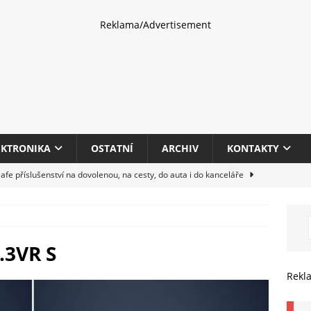
Reklama/Advertisement
EKTRONIKA
OSTATNÍ
ARCHIV
KONTAKTY
fe příslušenství na dovolenou, na cesty, do auta i do kanceláře
eletrhu COMPUTEX 2025 představí nové příslušenství pro hráče,
HARDWARE
.3VR S
multifunkčních kancelářských tiskáren Canon imageFORCE s modely
Rekl
E