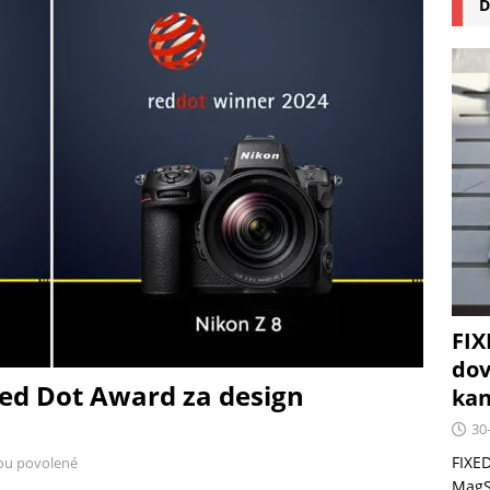
D
na pizzu Cuisinart CPZ-120 promění vaši kuchyň na italskou
 růst krypto kasin: Co by měli vědět milovníci technologií
FIX
dov
Red Dot Award za design
kan
30
FIXED
ou povolené
MagSa