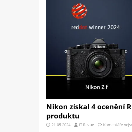
[ 09-05-2025 ]
Domácí pec 
pizzerii
OSTATNÍ
[ 06-05-2025 ]
Blockchain a
SOFTWARE
Nikon získal 4 ocenění 
produktu
21-05-2024
IT Revue
Komentáře nejs