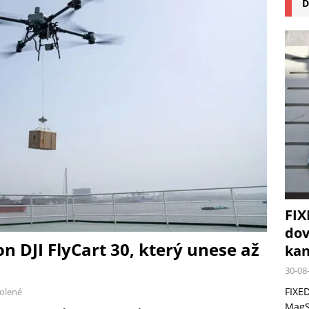
D
na pizzu Cuisinart CPZ-120 promění vaši kuchyň na italskou pizzerii
 růst krypto kasin: Co by měli vědět milovníci technologií
FIX
dov
on DJI FlyCart 30, který unese až
kan
30-08
FIXED
olené
MagSa