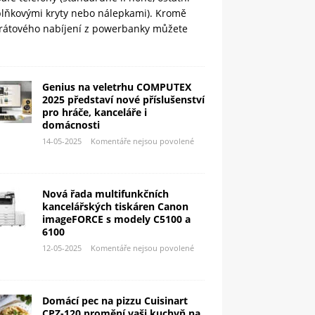
plňkovými kryty nebo nálepkami). Kromě
rátového nabíjení z powerbanky můžete
Genius na veletrhu COMPUTEX
2025 představí nové příslušenství
pro hráče, kanceláře i
domácnosti
14-05-2025
Komentáře nejsou povolené
Nová řada multifunkčních
kancelářských tiskáren Canon
imageFORCE s modely C5100 a
6100
12-05-2025
Komentáře nejsou povolené
Domácí pec na pizzu Cuisinart
CPZ-120 promění vaši kuchyň na