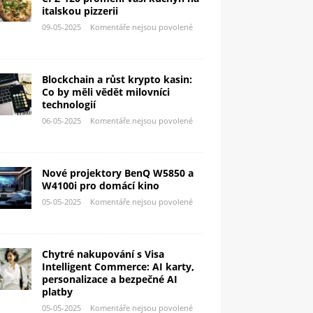
italskou pizzerii
09-05-2025
Komentáře nejsou povolené
Blockchain a růst krypto kasin:
Co by měli vědět milovníci
technologií
06-05-2025
Komentáře nejsou povolené
Nové projektory BenQ W5850 a
W4100i pro domácí kino
05-05-2025
Komentáře nejsou povolené
Chytré nakupování s Visa
Intelligent Commerce: AI karty,
personalizace a bezpečné AI
platby
05-05-2025
Komentáře nejsou povolené