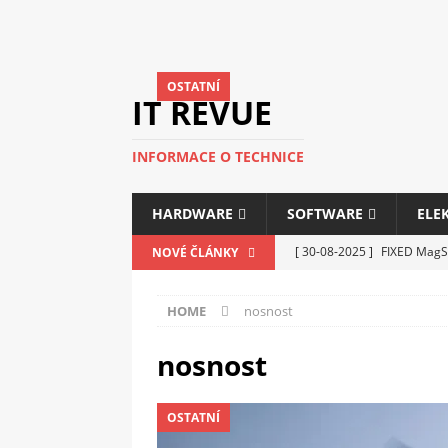
OSTATNÍ
IT REVUE
INFORMACE O TECHNICE
HARDWARE
SOFTWARE
ELE
[ 30-08-2025 ]
FIXED MagSa
NOVÉ ČLÁNKY
ELEKTRONIKA
HOME
nosnost
[ 14-05-2025 ]
Genius na v
kanceláře i domácnosti
nosnost
[ 12-05-2025 ]
Nová řada m
OSTATNÍ
C5100 a 6100
PERIFERI