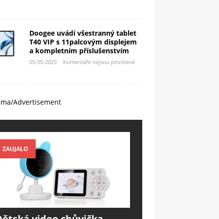
Doogee uvádí všestranný tablet
T40 VIP s 11palcovým displejem
a kompletním příslušenstvím
05-05-2025
Komentáře nejsou povolené
ama/Advertisement
ZAUJALO
Dětská video chůvička