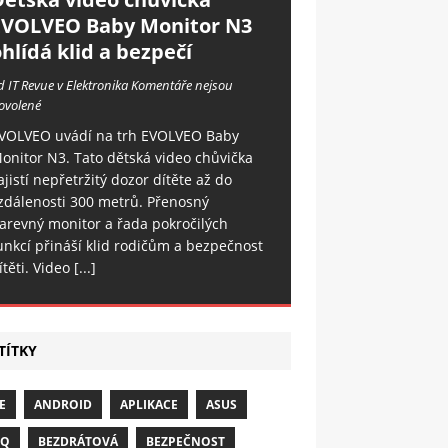
EVOLVEO Baby Monitor N3
hlídá klid a bezpečí
d IT Revue v Elektronika
Komentáře nejsou
ovolené
VOLVEO uvádí na trh EVOLVEO Baby
onitor N3. Tato dětská video chůvička
ajistí nepřetržitý dozor dítěte až do
zdálenosti 300 metrů. Přenosný
arevný monitor a řada pokročilých
unkcí přináší klid rodičům a bezpečnost
ítěti. Video
[...]
TÍTKY
E
ANDROID
APLIKACE
ASUS
NQ
BEZDRÁTOVÁ
BEZPEČNOST