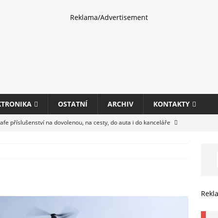
Reklama/Advertisement
KTRONIKA
OSTATNÍ
ARCHIV
KONTAKTY
fe příslušenství na dovolenou, na cesty, do auta i do kanceláře
eletrhu COMPUTEX 2025 představí nové příslušenství pro hráče,
HARDWARE
ultifunkčních kancelářských tiskáren Canon imageFORCE s modely
Rekl
E