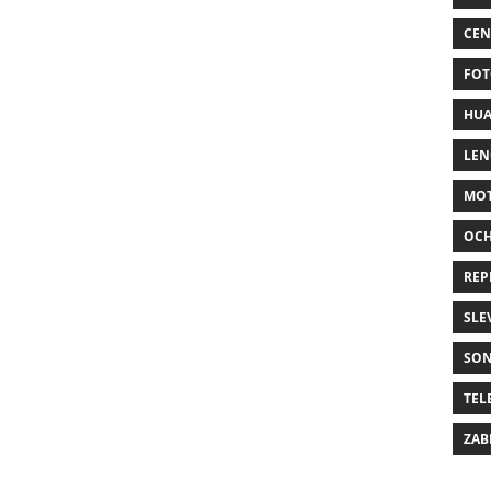
CEN
FOT
HUA
LE
MO
OC
REP
SLE
SO
TEL
ZAB