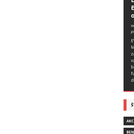
o
o
p
E
M
z
v
b
f
d
Š
AKC
BE