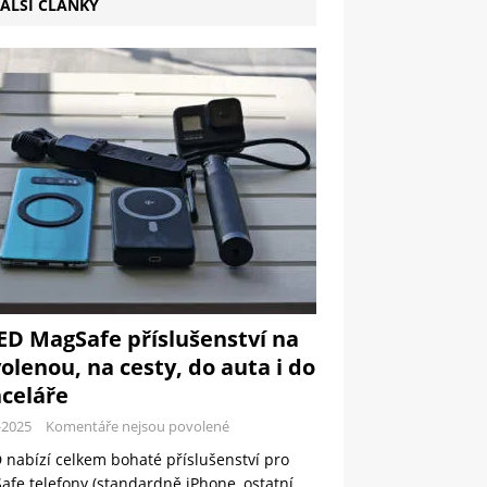
ALŠÍ ČLÁNKY
ED MagSafe příslušenství na
olenou, na cesty, do auta i do
celáře
-2025
Komentáře nejsou povolené
 nabízí celkem bohaté příslušenství pro
fe telefony (standardně iPhone, ostatní