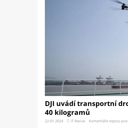
[ 09-05-2025 ]
Domácí pec 
OSTATNÍ
[ 06-05-2025 ]
Blockchain a
SOFTWARE
DJI uvádí transportní dr
40 kilogramů
22-01-2024
IT Revue
Komentáře nejsou pov