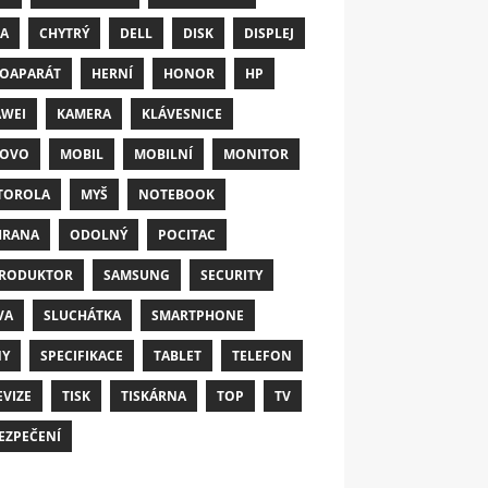
A
CHYTRÝ
DELL
DISK
DISPLEJ
OAPARÁT
HERNÍ
HONOR
HP
WEI
KAMERA
KLÁVESNICE
NOVO
MOBIL
MOBILNÍ
MONITOR
TOROLA
MYŠ
NOTEBOOK
HRANA
ODOLNÝ
POCITAC
RODUKTOR
SAMSUNG
SECURITY
VA
SLUCHÁTKA
SMARTPHONE
NY
SPECIFIKACE
TABLET
TELEFON
EVIZE
TISK
TISKÁRNA
TOP
TV
EZPEČENÍ