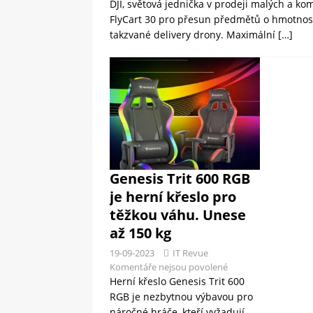
DJI, světová jednička v prodeji malých a ko
FlyCart 30 pro přesun předmětů o hmotnosti
takzvané delivery drony. Maximální
[…]
Genesis Trit 600 RGB
je herní křeslo pro
těžkou váhu. Unese
až 150 kg
19-09-2023
IT Revue
Komentáře nejsou povolené
Herní křeslo Genesis Trit 600
RGB je nezbytnou výbavou pro
náročné hráče, kteří vyžadují