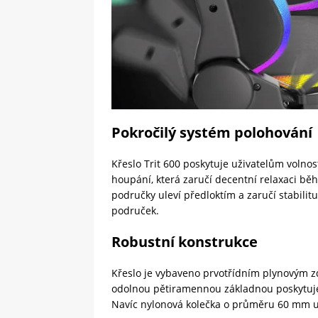
Pokročilý systém polohování
Křeslo Trit 600 poskytuje uživatelům volno
houpání, která zaručí decentní relaxaci b
područky uleví předloktím a zaručí stabilitu.
područek.
Robustní konstrukce
Křeslo je vybaveno prvotřídním plynovým z
odolnou pětiramennou základnou poskytuje 
Navíc nylonová kolečka o průměru 60 mm u