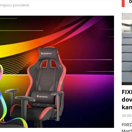
D
na pizzu Cuisinart CPZ-120 promění vaši kuchyň na italskou pizzerii
nejsou povolené
 růst krypto kasin: Co by měli vědět milovníci technologií
FIX
dov
kan
30-08
FIXED
MagSa