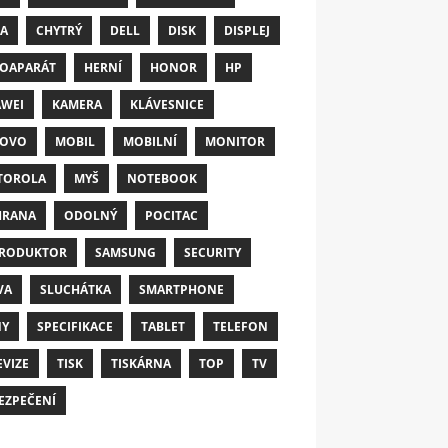
A
CHYTRÝ
DELL
DISK
DISPLEJ
OAPARÁT
HERNÍ
HONOR
HP
WEI
KAMERA
KLÁVESNICE
NOVO
MOBIL
MOBILNÍ
MONITOR
TOROLA
MYŠ
NOTEBOOK
HRANA
ODOLNÝ
POCITAC
RODUKTOR
SAMSUNG
SECURITY
VA
SLUCHÁTKA
SMARTPHONE
NY
SPECIFIKACE
TABLET
TELEFON
EVIZE
TISK
TISKÁRNA
TOP
TV
EZPEČENÍ