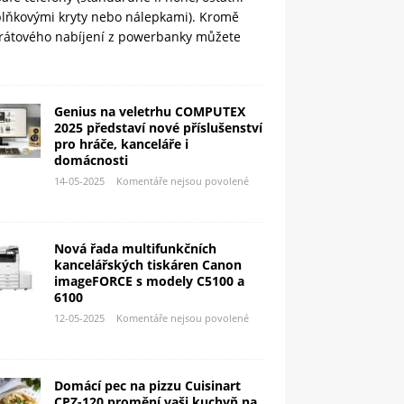
plňkovými kryty nebo nálepkami). Kromě
rátového nabíjení z powerbanky můžete
Genius na veletrhu COMPUTEX
2025 představí nové příslušenství
pro hráče, kanceláře i
domácnosti
14-05-2025
Komentáře nejsou povolené
Nová řada multifunkčních
kancelářských tiskáren Canon
imageFORCE s modely C5100 a
6100
12-05-2025
Komentáře nejsou povolené
Domácí pec na pizzu Cuisinart
CPZ-120 promění vaši kuchyň na