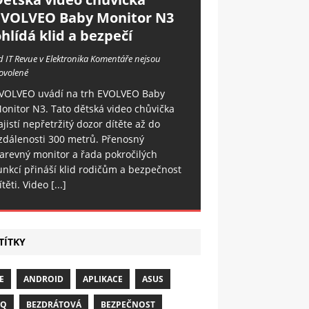
EVOLVEO Baby Monitor N3
hlídá klid a bezpečí
d IT Revue v Elektronika
Komentáře nejsou
ovolené
VOLVEO uvádí na trh EVOLVEO Baby
onitor N3. Tato dětská video chůvička
ajistí nepřetržitý dozor dítěte až do
zdálenosti 300 metrů. Přenosný
arevný monitor a řada pokročilých
unkcí přináší klid rodičům a bezpečnost
ítěti. Video
[...]
TÍTKY
E
ANDROID
APLIKACE
ASUS
NQ
BEZDRÁTOVÁ
BEZPEČNOST