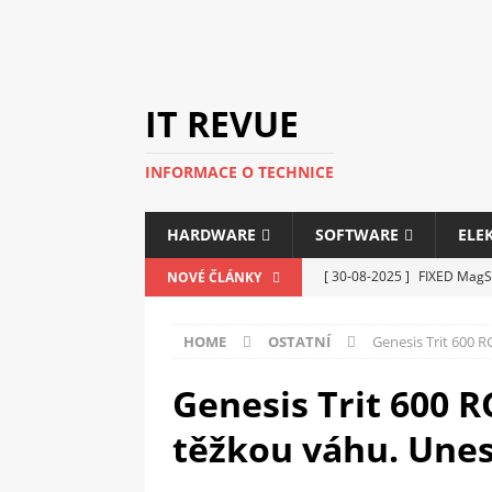
IT REVUE
INFORMACE O TECHNICE
HARDWARE
SOFTWARE
ELE
[ 30-08-2025 ]
FIXED MagSa
NOVÉ ČLÁNKY
ELEKTRONIKA
HOME
OSTATNÍ
Genesis Trit 600 R
[ 14-05-2025 ]
Genius na v
kanceláře i domácnosti
Genesis Trit 600 R
[ 12-05-2025 ]
Nová řada m
těžkou váhu. Unes
C5100 a 6100
PERIFERI