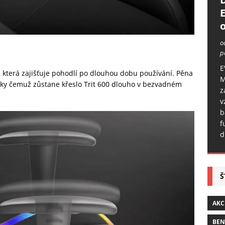
o
o
p
E
 která zajišťuje pohodlí po dlouhou dobu používání. Pěna
M
díky čemuž zůstane křeslo Trit 600 dlouho v bezvadném
z
v
b
f
d
Š
AKC
BE