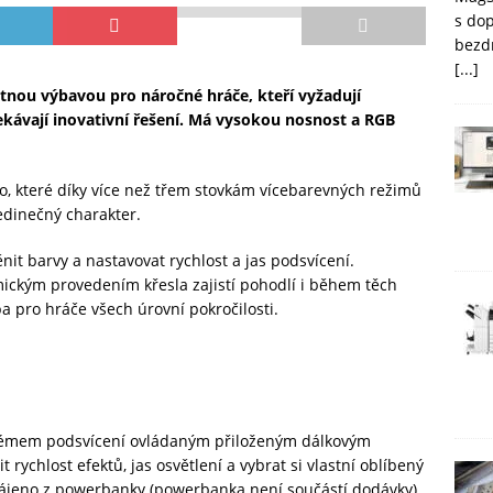
s do
bezd
[...]
ytnou výbavou pro náročné hráče, kteří vyžadují
kávají inovativní řešení. Má vysokou nosnost a RGB
o, které díky více než třem stovkám vícebarevných režimů
dinečný charakter.
it barvy a nastavovat rychlost a jas podsvícení.
ckým provedením křesla zajistí pohodlí i během těch
ba pro hráče všech úrovní pokročilosti.
stémem podsvícení ovládaným přiloženým dálkovým
rychlost efektů, jas osvětlení a vybrat si vlastní oblíbený
apájeno z powerbanky (powerbanka není součástí dodávky)