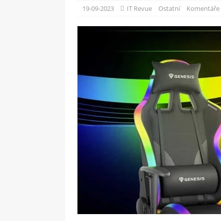
[ 09-05-2025 ]
Domácí pec 
19-09-2023
IT Revue
Ostatní
Komentáře 
OSTATNÍ
[ 06-05-2025 ]
Blockchain a
SOFTWARE