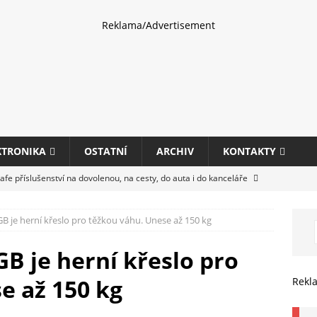
Reklama/Advertisement
KTRONIKA
OSTATNÍ
ARCHIV
KONTAKTY
fe příslušenství na dovolenou, na cesty, do auta i do kanceláře
GB je herní křeslo pro těžkou váhu. Unese až 150 kg
eletrhu COMPUTEX 2025 představí nové příslušenství pro hráče,
HARDWARE
GB je herní křeslo pro
ultifunkčních kancelářských tiskáren Canon imageFORCE s modely
e až 150 kg
Rekl
E