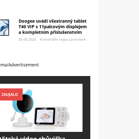
Doogee uvádí všestranný tablet
T40 VIP s 11palcovým displejem
a kompletním příslušenstvím
05-05-2025
Komentáře nejsou povolené
ama/Advertisement
ZAUJALO
Dětská video chůvička