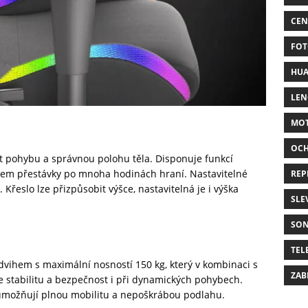
CEN
FOT
HUA
LE
MO
OC
st pohybu a správnou polohu těla. Disponuje funkcí
ěhem přestávky po mnoha hodinách hraní. Nastavitelné
REP
 Křeslo lze přizpůsobit výšce, nastavitelná je i výška
SLE
SO
TEL
dvihem s maximální nosností 150 kg, který v kombinaci s
ZAB
stabilitu a bezpečnost i při dynamických pohybech.
možňují plnou mobilitu a nepoškrábou podlahu.