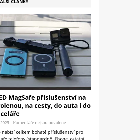
ALŠÍ ČLÁNKY
ED MagSafe příslušenství na
olenou, na cesty, do auta i do
celáře
-2025
Komentáře nejsou povolené
 nabízí celkem bohaté příslušenství pro
fe telefony (standardně iPhone, ostatní