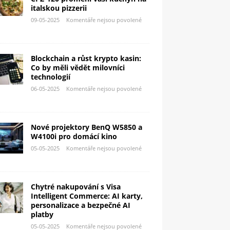
italskou pizzerii
09-05-2025
Komentáře nejsou povolené
Blockchain a růst krypto kasin:
Co by měli vědět milovníci
technologií
06-05-2025
Komentáře nejsou povolené
Nové projektory BenQ W5850 a
W4100i pro domácí kino
05-05-2025
Komentáře nejsou povolené
Chytré nakupování s Visa
Intelligent Commerce: AI karty,
personalizace a bezpečné AI
platby
05-05-2025
Komentáře nejsou povolené