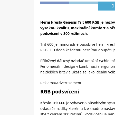
Herní křeslo Genesis Trit 600 RGB je nezb
vysokou kvalitu, maximální komfort a oče
podsvícení v 300 režimech.
Trit 600 je mimořádně působivé herní křesl
RGB LED dodá každému hernímu doupěti je
Přiložený dálkový ovladač umožní rychle měn
Fenomenální design v kombinaci s ergonomi
nejdelších bitev a ukáže se jako ideální vol
Reklama/Advertisement
RGB podsvícení
Křeslo Trit 600 je vybaveno působivým sy
ovladačem, díky kterému lze snadno nastavit 
styl z celkem 300 režimů! Podsvícení je n