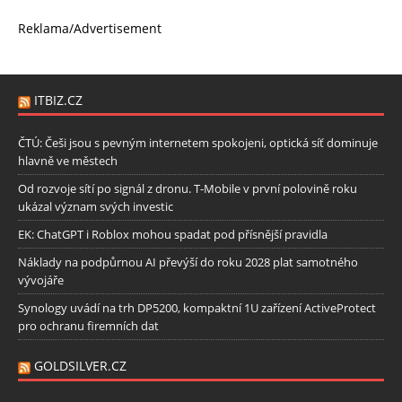
Reklama/Advertisement
ITBIZ.CZ
ČTÚ: Češi jsou s pevným internetem spokojeni, optická síť dominuje
hlavně ve městech
Od rozvoje sítí po signál z dronu. T-Mobile v první polovině roku
ukázal význam svých investic
EK: ChatGPT i Roblox mohou spadat pod přísnější pravidla
Náklady na podpůrnou AI převýší do roku 2028 plat samotného
vývojáře
Synology uvádí na trh DP5200, kompaktní 1U zařízení ActiveProtect
pro ochranu firemních dat
GOLDSILVER.CZ