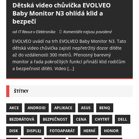
Dětská video chůvička EVOLVEO
Baby Monitor N3 ohlídá klid a
bezpečí
od IT Revue v Elektronika
Komentáře nejsou povolené
EVOLVEO uvádí na trh EVOLVEO Baby Monitor N3. Tato
dětská video chůvička zajistí nepřetržitý dozor dítěte
až do vzdálenosti 300 metrů. Přenosný barevný
monitor a řada pokročilých funkcí přináší klid rodičům
a bezpečnost dítěti. Video
[...]
ŠTÍTKY
AKCE
ANDROID
APLIKACE
ASUS
BENQ
BEZDRÁTOVÁ
BEZPEČNOST
CENA
CHYTRÝ
DELL
DISK
DISPLEJ
FOTOAPARÁT
HERNÍ
HONOR