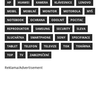
HP
HUAWEI
KAMERA
KLÁVESNICE
LENOVO
MOBIL
MOBILNÍ
MONITOR
MOTOROLA
MYŠ
NOTEBOOK
OCHRANA
ODOLNÝ
POCITAC
REPRODUKTOR
SAMSUNG
SECURITY
SLEVA
SLUCHÁTKA
SMARTPHONE
SONY
SPECIFIKACE
TABLET
TELEFON
TELEVIZE
TISK
TISKÁRNA
TOP
TV
ZABEZPEČENÍ
Reklama/Advertisement