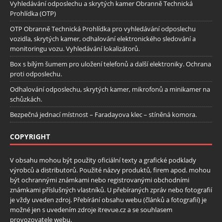
Vyhledávání odposlechu a skrytých kamer Obranně Technická
Prohlídka (OTP)
OTP Obranně Technická Prohlídka pro vyhledávání odposlechu
vozidla, skrytých kamer, odhalování elektronického sledování a
monitoringu vozu. Vyhledávání lokalizátorů.
Box s bílým šumem pro uložení telefonů a další elektroniky. Ochrana
proti odposlechu.
Odhalování odposlechu, skrytých kamer, mikrofonů a minikamer na
schůzkách.
Bezpečná jednací místnost – Faradayova klec – stíněná komora.
COPYRIGHT
V obsahu mohou být použity oficiální texty a grafické podklady
výrobců a distributorů. Použité názvy produktů, firem apod. mohou
být ochrannými známkami nebo registrovanými obchodními
známkami příslušných vlastníků. U přebíraných zpráv nebo fotografií
je vždy uveden zdroj. Přebírání obsahu webu (článků a fotografií) je
možné jen s uvedením zdroje itrevue.cz a se souhlasem
provozovatele webu.