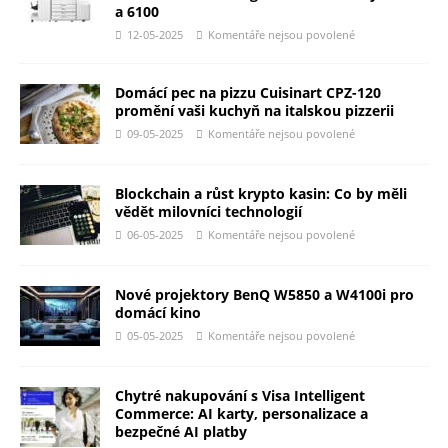
a 6100
12-05-2025
Komentáře nejsou povolené
Domácí pec na pizzu Cuisinart CPZ-120
promění vaši kuchyň na italskou pizzerii
09-05-2025
Komentáře nejsou povolené
Blockchain a růst krypto kasin: Co by měli
vědět milovníci technologií
06-05-2025
Komentáře nejsou povolené
Nové projektory BenQ W5850 a W4100i pro
domácí kino
05-05-2025
Komentáře nejsou povolené
Chytré nakupování s Visa Intelligent
Commerce: AI karty, personalizace a
bezpečné AI platby