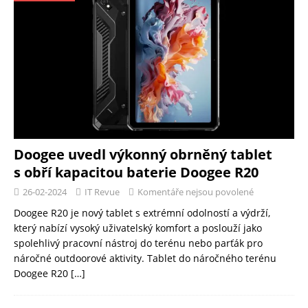
Doogee uvedl výkonný obrněný tablet
s obří kapacitou baterie Doogee R20
26-02-2024
IT Revue
Komentáře nejsou povolené
Doogee R20 je nový tablet s extrémní odolností a výdrží,
který nabízí vysoký uživatelský komfort a poslouží jako
spolehlivý pracovní nástroj do terénu nebo parťák pro
náročné outdoorové aktivity. Tablet do náročného terénu
Doogee R20
[…]