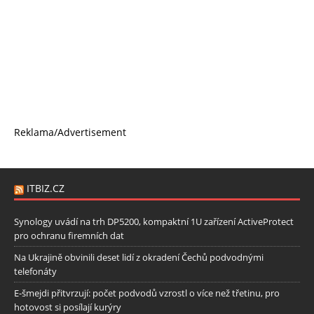
Reklama/Advertisement
ITBIZ.CZ
Synology uvádí na trh DP5200, kompaktní 1U zařízení ActiveProtect
pro ochranu firemních dat
Na Ukrajině obvinili deset lidí z okradení Čechů podvodnými
telefonáty
E-šmejdi přitvrzují: počet podvodů vzrostl o více než třetinu, pro
hotovost si posílají kurýry