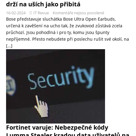
drží na uších jako přibitá
16-02-2024
IT Revue
Komentáře nejsou povolené
Bose představuje sluchátka Bose Ultra Open Earbuds,
určená k zavěšení na ucho tak, že zvukovod zůstává zcela
průchozí. Jsou pohodlná i pro ty, komu jsou špunty
nepříjemné. Přesto nebudete při poslechu rušit své okolí, na
[…]
Fortinet varuje: Nebezpečné kódy
Lumma Stealer kradou data uživatelů na