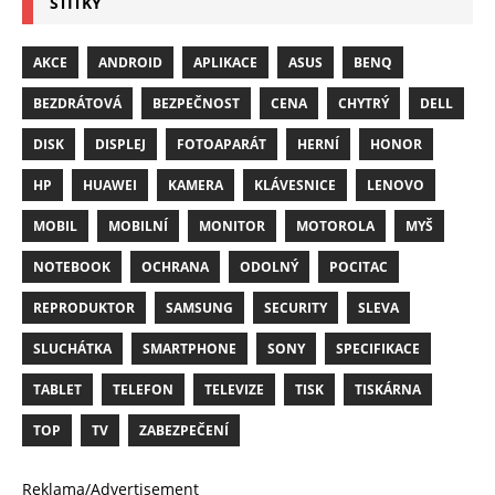
ŠTÍTKY
AKCE
ANDROID
APLIKACE
ASUS
BENQ
BEZDRÁTOVÁ
BEZPEČNOST
CENA
CHYTRÝ
DELL
DISK
DISPLEJ
FOTOAPARÁT
HERNÍ
HONOR
HP
HUAWEI
KAMERA
KLÁVESNICE
LENOVO
MOBIL
MOBILNÍ
MONITOR
MOTOROLA
MYŠ
NOTEBOOK
OCHRANA
ODOLNÝ
POCITAC
REPRODUKTOR
SAMSUNG
SECURITY
SLEVA
SLUCHÁTKA
SMARTPHONE
SONY
SPECIFIKACE
TABLET
TELEFON
TELEVIZE
TISK
TISKÁRNA
TOP
TV
ZABEZPEČENÍ
Reklama/Advertisement