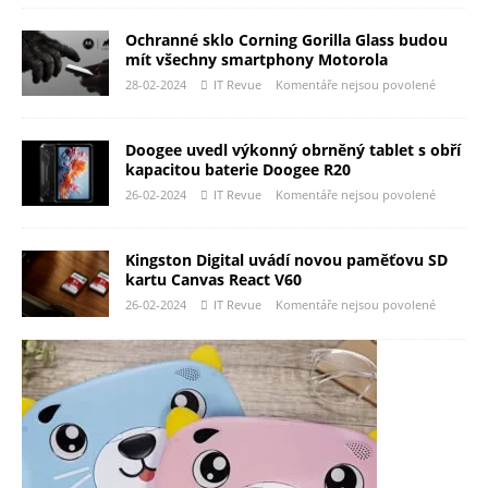
Ochranné sklo Corning Gorilla Glass budou
mít všechny smartphony Motorola
28-02-2024
IT Revue
Komentáře nejsou povolené
Doogee uvedl výkonný obrněný tablet s obří
kapacitou baterie Doogee R20
26-02-2024
IT Revue
Komentáře nejsou povolené
Kingston Digital uvádí novou paměťovu SD
kartu Canvas React V60
26-02-2024
IT Revue
Komentáře nejsou povolené