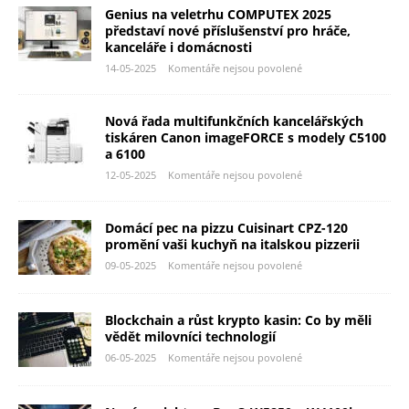
Genius na veletrhu COMPUTEX 2025
představí nové příslušenství pro hráče,
kanceláře i domácnosti
14-05-2025
Komentáře nejsou povolené
Nová řada multifunkčních kancelářských
tiskáren Canon imageFORCE s modely C5100
a 6100
12-05-2025
Komentáře nejsou povolené
Domácí pec na pizzu Cuisinart CPZ-120
promění vaši kuchyň na italskou pizzerii
09-05-2025
Komentáře nejsou povolené
Blockchain a růst krypto kasin: Co by měli
vědět milovníci technologií
06-05-2025
Komentáře nejsou povolené