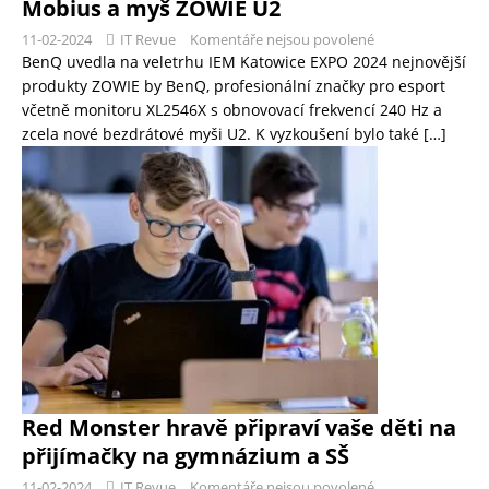
Mobius a myš ZOWIE U2
11-02-2024
IT Revue
Komentáře nejsou povolené
BenQ uvedla na veletrhu IEM Katowice EXPO 2024 nejnovější
produkty ZOWIE by BenQ, profesionální značky pro esport
včetně monitoru XL2546X s obnovovací frekvencí 240 Hz a
zcela nové bezdrátové myši U2. K vyzkoušení bylo také
[…]
Red Monster hravě připraví vaše děti na
přijímačky na gymnázium a SŠ
11-02-2024
IT Revue
Komentáře nejsou povolené