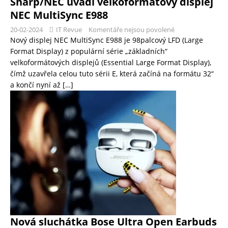
Sharp/NEC uvádí velkoformátový displej
NEC MultiSync E988
20-02-2024
IT Revue
Komentáře nejsou povolené
Nový displej NEC MultiSync E988 je 98palcový LFD (Large
Format Display) z populární série „základních“
velkoformátových displejů (Essential Large Format Display),
čímž uzavřela celou tuto sérii E, která začíná na formátu 32“
a končí nyní až
[…]
Nová sluchátka Bose Ultra Open Earbuds