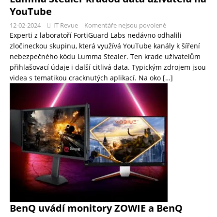
YouTube
12-02-2024
IT Revue
Komentáře nejsou povolené
Experti z laboratoří FortiGuard Labs nedávno odhalili
zločineckou skupinu, která využívá YouTube kanály k šíření
nebezpečného kódu Lumma Stealer. Ten krade uživatelům
přihlašovací údaje i další citlivá data. Typickým zdrojem jsou
videa s tematikou cracknutých aplikací. Na oko
[…]
BenQ uvádí monitory ZOWIE a BenQ