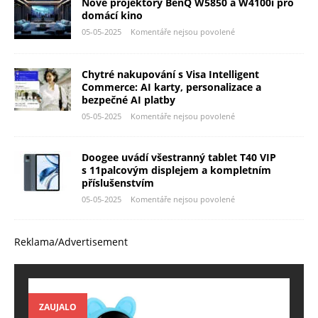
Nové projektory BenQ W5850 a W4100i pro
domácí kino
05-05-2025
Komentáře nejsou povolené
Chytré nakupování s Visa Intelligent
Commerce: AI karty, personalizace a
bezpečné AI platby
05-05-2025
Komentáře nejsou povolené
Doogee uvádí všestranný tablet T40 VIP
s 11palcovým displejem a kompletním
příslušenstvím
05-05-2025
Komentáře nejsou povolené
Reklama/Advertisement
ZAUJALO