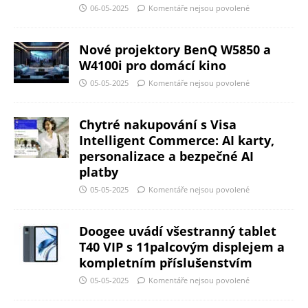
06-05-2025
Komentáře nejsou povolené
Nové projektory BenQ W5850 a
W4100i pro domácí kino
05-05-2025
Komentáře nejsou povolené
Chytré nakupování s Visa
Intelligent Commerce: AI karty,
personalizace a bezpečné AI
platby
05-05-2025
Komentáře nejsou povolené
Doogee uvádí všestranný tablet
T40 VIP s 11palcovým displejem a
kompletním příslušenstvím
05-05-2025
Komentáře nejsou povolené