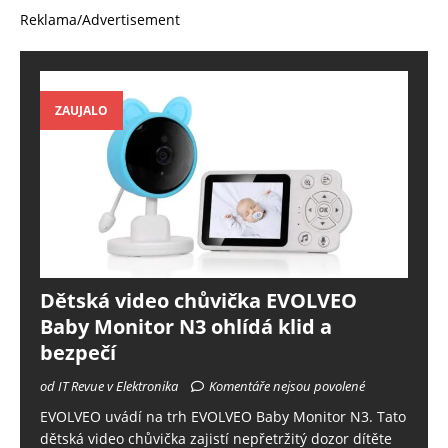
Reklama/Advertisement
ZAUJALO
Dětská video chůvička EVOLVEO
Baby Monitor N3 ohlídá klid a
bezpečí
od IT Revue v Elektronika
Komentáře nejsou povolené
EVOLVEO uvádí na trh EVOLVEO Baby Monitor N3. Tato
dětská video chůvička zajistí nepřetržitý dozor dítěte