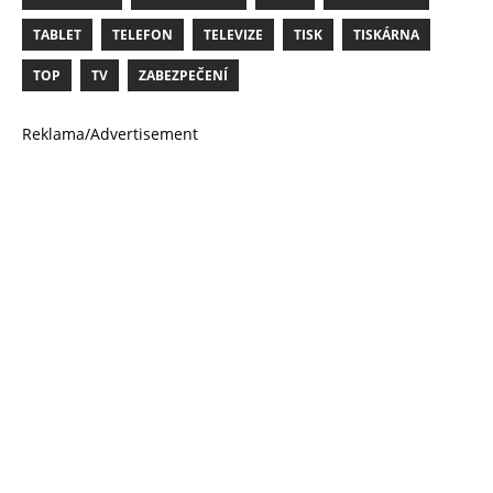
TABLET
TELEFON
TELEVIZE
TISK
TISKÁRNA
TOP
TV
ZABEZPEČENÍ
Reklama/Advertisement