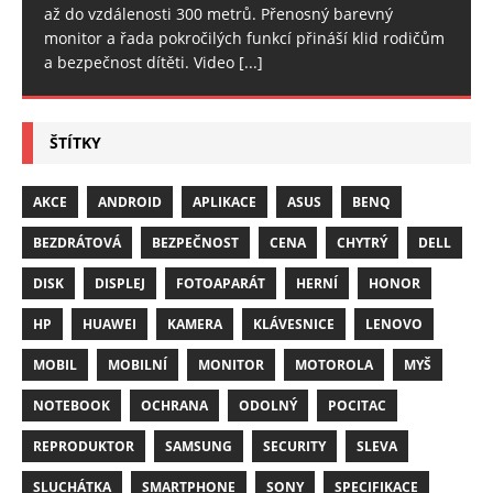
až do vzdálenosti 300 metrů. Přenosný barevný
monitor a řada pokročilých funkcí přináší klid rodičům
a bezpečnost dítěti. Video
[...]
ŠTÍTKY
AKCE
ANDROID
APLIKACE
ASUS
BENQ
BEZDRÁTOVÁ
BEZPEČNOST
CENA
CHYTRÝ
DELL
DISK
DISPLEJ
FOTOAPARÁT
HERNÍ
HONOR
HP
HUAWEI
KAMERA
KLÁVESNICE
LENOVO
MOBIL
MOBILNÍ
MONITOR
MOTOROLA
MYŠ
NOTEBOOK
OCHRANA
ODOLNÝ
POCITAC
REPRODUKTOR
SAMSUNG
SECURITY
SLEVA
SLUCHÁTKA
SMARTPHONE
SONY
SPECIFIKACE