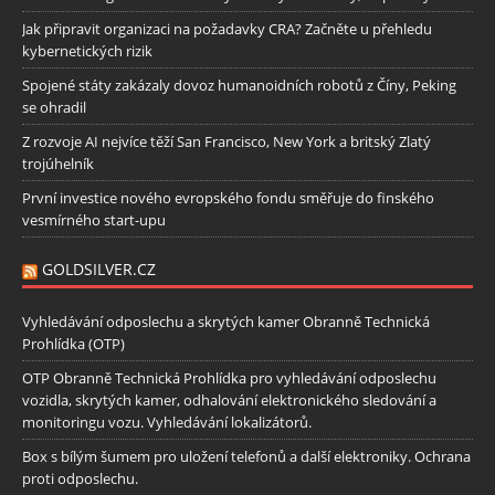
Jak připravit organizaci na požadavky CRA? Začněte u přehledu
kybernetických rizik
Spojené státy zakázaly dovoz humanoidních robotů z Číny, Peking
se ohradil
Z rozvoje AI nejvíce těží San Francisco, New York a britský Zlatý
trojúhelník
První investice nového evropského fondu směřuje do finského
vesmírného start-upu
GOLDSILVER.CZ
Vyhledávání odposlechu a skrytých kamer Obranně Technická
Prohlídka (OTP)
OTP Obranně Technická Prohlídka pro vyhledávání odposlechu
vozidla, skrytých kamer, odhalování elektronického sledování a
monitoringu vozu. Vyhledávání lokalizátorů.
Box s bílým šumem pro uložení telefonů a další elektroniky. Ochrana
proti odposlechu.