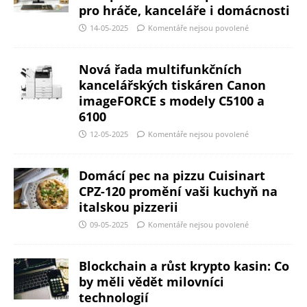
pro hráče, kanceláře i domácnosti
14-05-2025
Komentáře nejsou povolené
Nová řada multifunkčních
kancelářských tiskáren Canon
imageFORCE s modely C5100 a
6100
12-05-2025
Komentáře nejsou povolené
Domácí pec na pizzu Cuisinart
CPZ-120 promění vaši kuchyň na
italskou pizzerii
09-05-2025
Komentáře nejsou povolené
Blockchain a růst krypto kasin: Co
by měli vědět milovníci
technologií