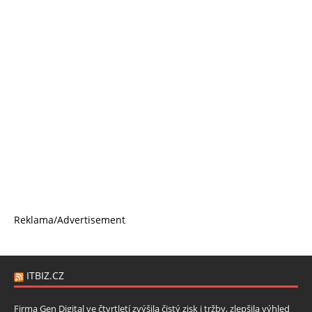
Reklama/Advertisement
ITBIZ.CZ
Firma Gen Digital ve čtvrtletí zvýšila čistý zisk i tržby, zlepšila výhled