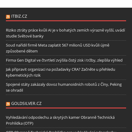
ITBIZ.CZ
Riziko ztráty práce kvůli AI je v bohatých zemích výrazně vyšší, uvádí
studie Světové banky
Soud nařídil firmě Meta zaplatit 567 milionů USD kvůli újmě
způsobené dětem
Firma Gen Digital ve čtvrtletí zvýšila čistý zisk i tržby, zlepšila výhled
Jak připravit organizaci na požadavky CRA? Začněte u přehledu
kybernetických rizik
Spojené státy zakázaly dovoz humanoidních robotů z Číny, Peking
se ohradil
GOLDSILVER.CZ
Vyhledávání odposlechu a skrytých kamer Obranně Technická
Prohlídka (OTP)