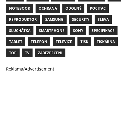
NOTEBOOK
OCHRANA
ODOLNÝ
POCITAC
REPRODUKTOR
SAMSUNG
SECURITY
SLEVA
SLUCHÁTKA
SMARTPHONE
SONY
SPECIFIKACE
TABLET
TELEFON
TELEVIZE
TISK
TISKÁRNA
TOP
TV
ZABEZPEČENÍ
Reklama/Advertisement