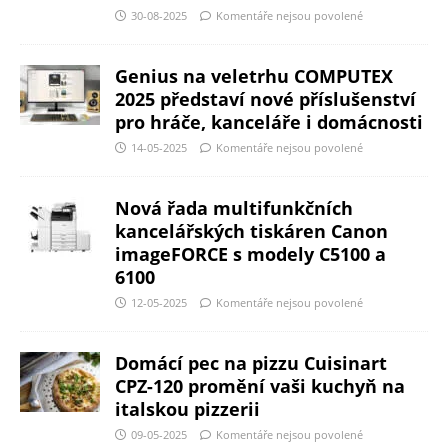
30-08-2025
Komentáře nejsou povolené
Genius na veletrhu COMPUTEX
2025 představí nové příslušenství
pro hráče, kanceláře i domácnosti
14-05-2025
Komentáře nejsou povolené
Nová řada multifunkčních
kancelářských tiskáren Canon
imageFORCE s modely C5100 a
6100
12-05-2025
Komentáře nejsou povolené
Domácí pec na pizzu Cuisinart
CPZ-120 promění vaši kuchyň na
italskou pizzerii
09-05-2025
Komentáře nejsou povolené