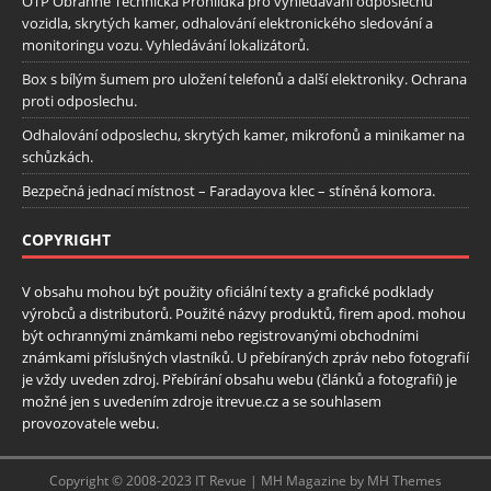
OTP Obranně Technická Prohlídka pro vyhledávání odposlechu
vozidla, skrytých kamer, odhalování elektronického sledování a
monitoringu vozu. Vyhledávání lokalizátorů.
Box s bílým šumem pro uložení telefonů a další elektroniky. Ochrana
proti odposlechu.
Odhalování odposlechu, skrytých kamer, mikrofonů a minikamer na
schůzkách.
Bezpečná jednací místnost – Faradayova klec – stíněná komora.
COPYRIGHT
V obsahu mohou být použity oficiální texty a grafické podklady
výrobců a distributorů. Použité názvy produktů, firem apod. mohou
být ochrannými známkami nebo registrovanými obchodními
známkami příslušných vlastníků. U přebíraných zpráv nebo fotografií
je vždy uveden zdroj. Přebírání obsahu webu (článků a fotografií) je
možné jen s uvedením zdroje itrevue.cz a se souhlasem
provozovatele webu.
Copyright © 2008-2023 IT Revue | MH Magazine by MH Themes