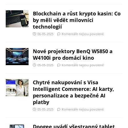
Blockchain a růst krypto kasin: Co
by měli vědět milovníci
technologií
06-05-2025
Komentáře nejsou povolené
Nové projektory BenQ W5850 a
W4100i pro domácí kino
05-05-2025
Komentáře nejsou povolené
Chytré nakupování s Visa
Intelligent Commerce: AI karty,
personalizace a bezpečné AI
platby
05-05-2025
Komentáře nejsou povolené
Doogee uvádí všestranný tablet