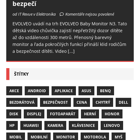
bezpečí
od IT Revue v Elektronika
Komentáře nejsou povolené
EVOLVEO uvádí na trh EVOLVEO Baby Monitor N3. Tato
dětská video chůvička zajistí nepřetržitý dozor dítěte
až do vzdálenosti 300 metrů. Přenosný barevný
monitor a řada pokročilých funkcí přináší klid rodičům
a bezpečnost dítěti. Video
[...]
ŠTÍTKY
AKCE
ANDROID
APLIKACE
ASUS
BENQ
BEZDRÁTOVÁ
BEZPEČNOST
CENA
CHYTRÝ
DELL
DISK
DISPLEJ
FOTOAPARÁT
HERNÍ
HONOR
HP
HUAWEI
KAMERA
KLÁVESNICE
LENOVO
MOBIL
MOBILNÍ
MONITOR
MOTOROLA
MYŠ